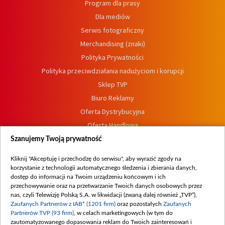
Program dla prasy
Dla mediów
Serwis fotograficzny
Merchandising (znaki)
Polityka Prywatności
Polityka przeciwdziałania nadużyciom i korupcji
Sklep TVP
Biuro Reklamy
Oferta Dystrybucyjna
Oferta Handlowa
Dostępność
Szanujemy Twoją prywatność
Moje zgody
Kliknij "Akceptuję i przechodzę do serwisu", aby wyrazić zgody na
Procedura zgłoszeń wewnętrznych
korzystanie z technologii automatycznego śledzenia i zbierania danych,
dostęp do informacji na Twoim urządzeniu końcowym i ich
przechowywanie oraz na przetwarzanie Twoich danych osobowych przez
nas, czyli Telewizję Polską S.A. w likwidacji (zwaną dalej również „TVP”),
Zaufanych Partnerów z IAB* (1201 firm)
oraz pozostałych
Zaufanych
Partnerów TVP (93 firm)
, w celach marketingowych (w tym do
zautomatyzowanego dopasowania reklam do Twoich zainteresowań i