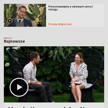
Porozmawiajmy o zdrowym sercu i
mózgu
Planuję długie życie
Najnowsze