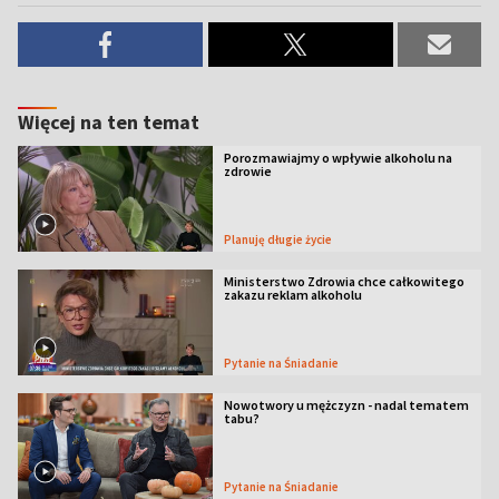
Więcej na ten temat
Porozmawiajmy o wpływie alkoholu na
zdrowie
Planuję długie życie
Ministerstwo Zdrowia chce całkowitego
zakazu reklam alkoholu
Pytanie na Śniadanie
Nowotwory u mężczyzn - nadal tematem
tabu?
Pytanie na Śniadanie