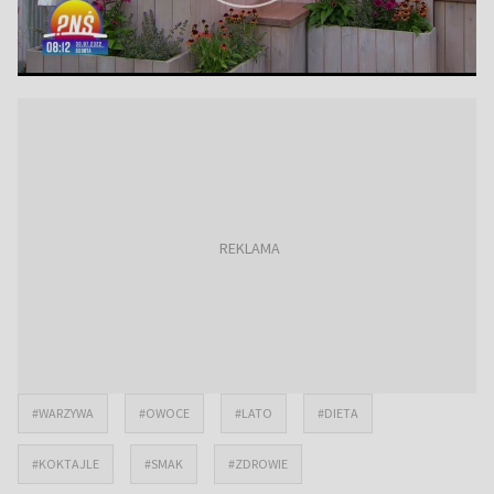
#WARZYWA
#OWOCE
#LATO
#DIETA
#KOKTAJLE
#SMAK
#ZDROWIE