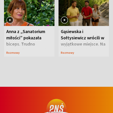
Anna z „Sanatorium
Gąsiewska i
miłości” pokazała
Sołtysiewicz wrócili w
biceps. Trudno
wyjątkowe miejsce. Na
uwierzyć, co przeszła
szlaku czekał
Rozmowy
Rozmowy
wcześniej
niedźwiedź