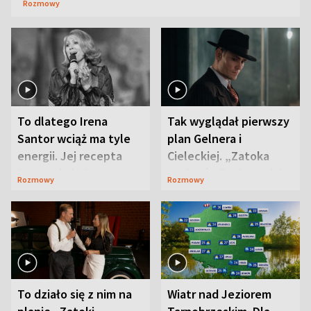
Rozmowy
To dlatego Irena
Tak wyglądał pierwszy
Santor wciąż ma tyle
plan Gelnera i
energii. Jej recepta
Cieleckiej. „Zatoka
jest zaskakująco
szpiegów” od razu ich
Rozmowy
Rozmowy
prosta
zaskoczyła
To działo się z nim na
Wiatr nad Jeziorem