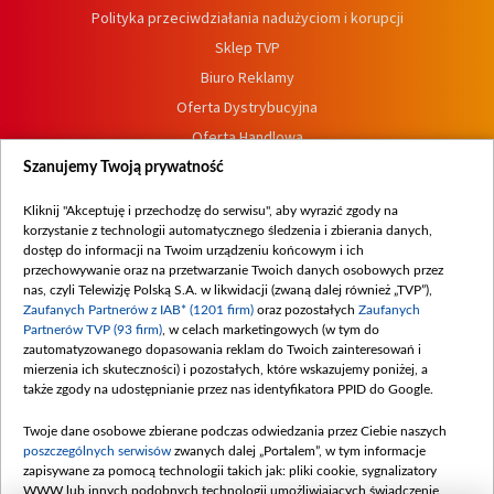
Polityka przeciwdziałania nadużyciom i korupcji
Sklep TVP
Biuro Reklamy
Oferta Dystrybucyjna
Oferta Handlowa
Dostępność
Szanujemy Twoją prywatność
Moje zgody
Kliknij "Akceptuję i przechodzę do serwisu", aby wyrazić zgody na
Procedura zgłoszeń wewnętrznych
korzystanie z technologii automatycznego śledzenia i zbierania danych,
dostęp do informacji na Twoim urządzeniu końcowym i ich
przechowywanie oraz na przetwarzanie Twoich danych osobowych przez
nas, czyli Telewizję Polską S.A. w likwidacji (zwaną dalej również „TVP”),
Zaufanych Partnerów z IAB* (1201 firm)
oraz pozostałych
Zaufanych
Partnerów TVP (93 firm)
, w celach marketingowych (w tym do
zautomatyzowanego dopasowania reklam do Twoich zainteresowań i
mierzenia ich skuteczności) i pozostałych, które wskazujemy poniżej, a
także zgody na udostępnianie przez nas identyfikatora PPID do Google.
Twoje dane osobowe zbierane podczas odwiedzania przez Ciebie naszych
poszczególnych serwisów
zwanych dalej „Portalem”, w tym informacje
zapisywane za pomocą technologii takich jak: pliki cookie, sygnalizatory
WWW lub innych podobnych technologii umożliwiających świadczenie