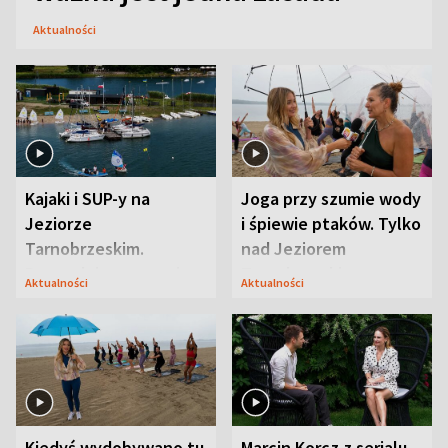
Aktualności
Kajaki i SUP-y na
Joga przy szumie wody
Jeziorze
i śpiewie ptaków. Tylko
Tarnobrzeskim.
nad Jeziorem
Przyrodnicy zwracają
Tarnobrzeskim
Aktualności
Aktualności
uwagę na coś jeszcze
Kiedyś wydobywano tu
Marcin Korcz z serialu