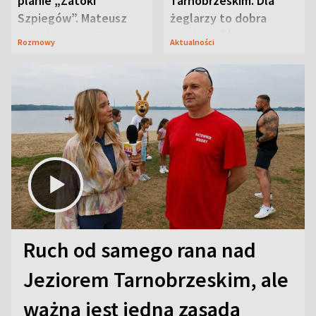
planie „Zatoki
Tarnobrzeskim. Dla
Szpiegów”. Mateusz
żeglarzy to dobra
Janicki odsłonił
wiadomość
Rozmowy
Aktualności
aktorski sekret
Ruch od samego rana nad
Jeziorem Tarnobrzeskim, ale
ważna jest jedna zasada