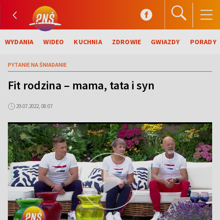
WYDANIA
WIDEO
KUCHNIA
ZDROWIE
GWIAZDY
PORADY
PYTANIE NA ŚNIADANIE
Fit rodzina – mama, tata i syn
29.07.2022, 08:07