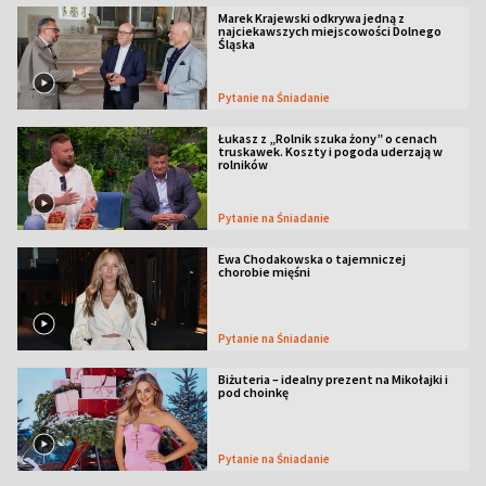
Marek Krajewski odkrywa jedną z
najciekawszych miejscowości Dolnego
Śląska
Pytanie na Śniadanie
Łukasz z „Rolnik szuka żony” o cenach
truskawek. Koszty i pogoda uderzają w
rolników
Pytanie na Śniadanie
Ewa Chodakowska o tajemniczej
chorobie mięśni
Pytanie na Śniadanie
Biżuteria – idealny prezent na Mikołajki i
pod choinkę
Pytanie na Śniadanie