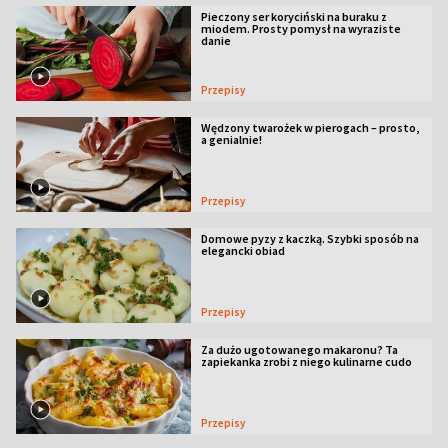
Pieczony ser koryciński na buraku z
miodem. Prosty pomysł na wyraziste
danie
Przepisy
Wędzony twarożek w pierogach – prosto,
a genialnie!
Przepisy
Domowe pyzy z kaczką. Szybki sposób na
elegancki obiad
Przepisy
Za dużo ugotowanego makaronu? Ta
zapiekanka zrobi z niego kulinarne cudo
Przepisy