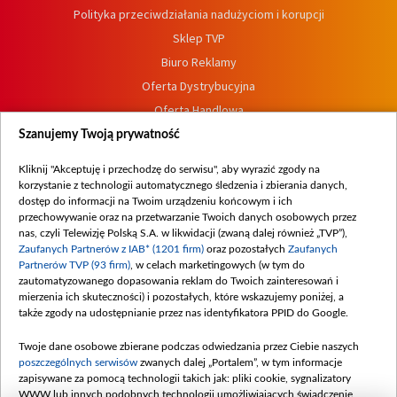
Polityka przeciwdziałania nadużyciom i korupcji
Sklep TVP
Biuro Reklamy
Oferta Dystrybucyjna
Oferta Handlowa
Dostępność
Szanujemy Twoją prywatność
Moje zgody
Kliknij "Akceptuję i przechodzę do serwisu", aby wyrazić zgody na
Procedura zgłoszeń wewnętrznych
korzystanie z technologii automatycznego śledzenia i zbierania danych,
dostęp do informacji na Twoim urządzeniu końcowym i ich
przechowywanie oraz na przetwarzanie Twoich danych osobowych przez
nas, czyli Telewizję Polską S.A. w likwidacji (zwaną dalej również „TVP”),
Zaufanych Partnerów z IAB* (1201 firm)
oraz pozostałych
Zaufanych
Partnerów TVP (93 firm)
, w celach marketingowych (w tym do
zautomatyzowanego dopasowania reklam do Twoich zainteresowań i
mierzenia ich skuteczności) i pozostałych, które wskazujemy poniżej, a
także zgody na udostępnianie przez nas identyfikatora PPID do Google.
Twoje dane osobowe zbierane podczas odwiedzania przez Ciebie naszych
poszczególnych serwisów
zwanych dalej „Portalem”, w tym informacje
zapisywane za pomocą technologii takich jak: pliki cookie, sygnalizatory
WWW lub innych podobnych technologii umożliwiających świadczenie