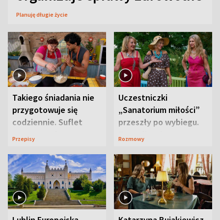
Planuję długie życie
Takiego śniadania nie
Uczestniczki
przygotowuje się
„Sanatorium miłości”
codziennie. Suflet
przeszły po wybiegu.
serowy zachwyca
Te stylizacje
Przepisy
Rozmowy
smakiem
przyciągały wzrok
Lublin Europejską
Katarzyna Bujakiewicz