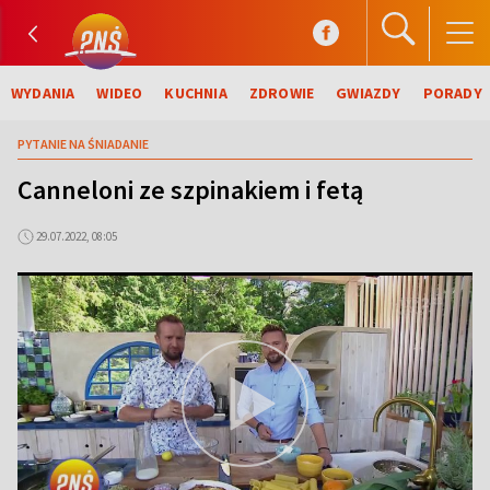
WYDANIA
WIDEO
KUCHNIA
ZDROWIE
GWIAZDY
PORADY
PYTANIE NA ŚNIADANIE
Canneloni ze szpinakiem i fetą
29.07.2022, 08:05