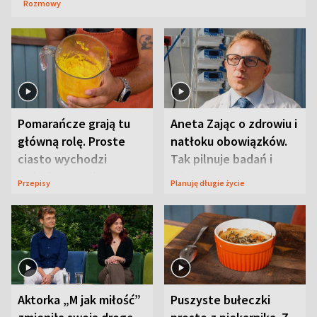
Rozmowy
Pomarańcze grają tu
Aneta Zając o zdrowiu i
główną rolę. Proste
natłoku obowiązków.
ciasto wychodzi
Tak pilnuje badań i
wyjątkowo wilgotne
wizyt
Przepisy
Planuję długie życie
Aktorka „M jak miłość”
Puszyste bułeczki