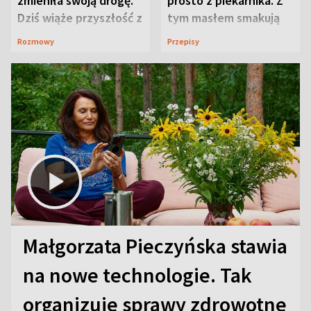
zmieniła swoją drogę.
prosto z piekarnika. Z
Dziś wiąże przyszłość z
tym masłem smakują
neurobiologią
jeszcze lepiej
Rozmowy
Przepisy
Małgorzata Pieczyńska stawia
na nowe technologie. Tak
organizuje sprawy zdrowotne