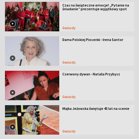
Czas na świąteczne emocje! „Pytanie na
śniadanie” prezentuje wyjątkowy spot
Gwiazdy
Dama Polskiej Piosenki - Irena Santor
Gwiazdy
Czerwony dywan - Natalia Przybysz
Gwiazdy
Majka Jeżowska świętuje 45 lat na scenie
Gwiazdy