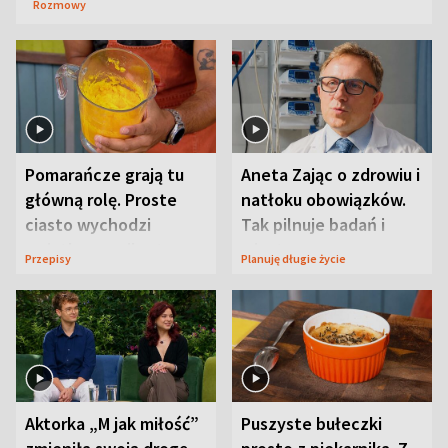
Rozmowy
Pomarańcze grają tu
Aneta Zając o zdrowiu i
główną rolę. Proste
natłoku obowiązków.
ciasto wychodzi
Tak pilnuje badań i
wyjątkowo wilgotne
wizyt
Przepisy
Planuję długie życie
Aktorka „M jak miłość”
Puszyste bułeczki