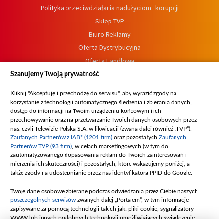
Polityka przeciwdziałania nadużyciom i korupcji
Sklep TVP
Biuro Reklamy
Oferta Dystrybucyjna
Oferta Handlowa
Dostępność
Szanujemy Twoją prywatność
Moje zgody
Kliknij "Akceptuję i przechodzę do serwisu", aby wyrazić zgody na
Procedura zgłoszeń wewnętrznych
korzystanie z technologii automatycznego śledzenia i zbierania danych,
dostęp do informacji na Twoim urządzeniu końcowym i ich
przechowywanie oraz na przetwarzanie Twoich danych osobowych przez
nas, czyli Telewizję Polską S.A. w likwidacji (zwaną dalej również „TVP”),
Zaufanych Partnerów z IAB* (1201 firm)
oraz pozostałych
Zaufanych
Partnerów TVP (93 firm)
, w celach marketingowych (w tym do
zautomatyzowanego dopasowania reklam do Twoich zainteresowań i
mierzenia ich skuteczności) i pozostałych, które wskazujemy poniżej, a
także zgody na udostępnianie przez nas identyfikatora PPID do Google.
Twoje dane osobowe zbierane podczas odwiedzania przez Ciebie naszych
poszczególnych serwisów
zwanych dalej „Portalem”, w tym informacje
zapisywane za pomocą technologii takich jak: pliki cookie, sygnalizatory
WWW lub innych podobnych technologii umożliwiających świadczenie