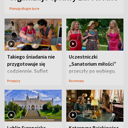
Planuję długie życie
Takiego śniadania nie
Uczestniczki
przygotowuje się
„Sanatorium miłości”
codziennie. Suflet
przeszły po wybiegu.
serowy zachwyca
Te stylizacje
Przepisy
Rozmowy
smakiem
przyciągały wzrok
Lublin Europejską
Katarzyna Bujakiewicz