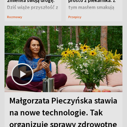
zmieniła swoją drogę.
prosto z piekarnika. Z
Dziś wiąże przyszłość z
tym masłem smakują
neurobiologią
jeszcze lepiej
Rozmowy
Przepisy
Małgorzata Pieczyńska stawia
na nowe technologie. Tak
organizuje sprawy zdrowotne