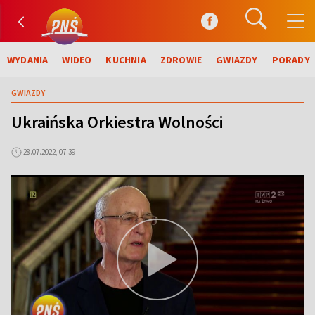
WYDANIA
WIDEO
KUCHNIA
ZDROWIE
GWIAZDY
PORADY
GWIAZDY
Ukraińska Orkiestra Wolności
28.07.2022, 07:39