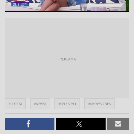
#PLOTKI
#NEWSY
#CELEBRYCI
#SHOWBIZNES