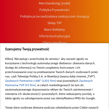
Merchandising (znaki)
Polityka Prywatności
Polityka przeciwdziałania nadużyciom i korupcji
Sklep TVP
Biuro Reklamy
Oferta Dystrybucyjna
Oferta Handlowa
Dostępność
Szanujemy Twoją prywatność
Moje zgody
Kliknij "Akceptuję i przechodzę do serwisu", aby wyrazić zgody na
Procedura zgłoszeń wewnętrznych
korzystanie z technologii automatycznego śledzenia i zbierania danych,
dostęp do informacji na Twoim urządzeniu końcowym i ich
przechowywanie oraz na przetwarzanie Twoich danych osobowych przez
nas, czyli Telewizję Polską S.A. w likwidacji (zwaną dalej również „TVP”),
Zaufanych Partnerów z IAB* (1201 firm)
oraz pozostałych
Zaufanych
Partnerów TVP (93 firm)
, w celach marketingowych (w tym do
zautomatyzowanego dopasowania reklam do Twoich zainteresowań i
mierzenia ich skuteczności) i pozostałych, które wskazujemy poniżej, a
także zgody na udostępnianie przez nas identyfikatora PPID do Google.
Twoje dane osobowe zbierane podczas odwiedzania przez Ciebie naszych