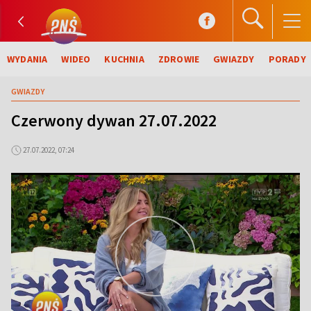
WYDANIA
WIDEO
KUCHNIA
ZDROWIE
GWIAZDY
PORADY
GWIAZDY
Czerwony dywan 27.07.2022
27.07.2022, 07:24