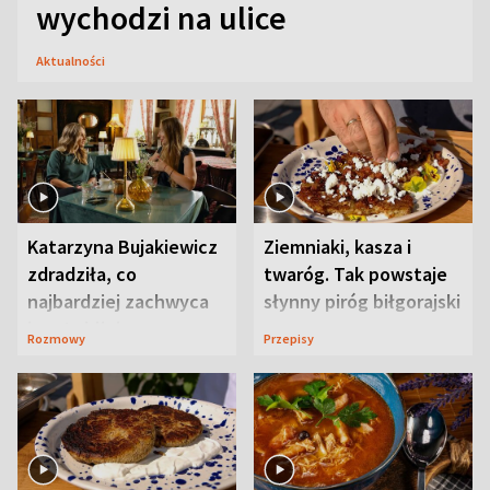
wychodzi na ulice
Aktualności
Katarzyna Bujakiewicz
Ziemniaki, kasza i
zdradziła, co
twaróg. Tak powstaje
najbardziej zachwyca
słynny piróg biłgorajski
ją w Lublinie
Rozmowy
Przepisy