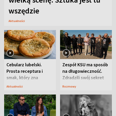
wszędzie
Aktualności
Cebularz lubelski.
Zespół KSU ma sposób
Prosta receptura i
na długowieczność.
smak, który zna
Zdradzili swój sekret
Lubelszczyzna
Aktualności
Rozmowy