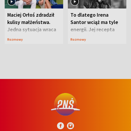
Maciej Orłoś zdradził
To dlatego Irena
kulisy małżeństwa.
Santor wciąż ma tyle
Jedna sytuacja wraca
energii. Jej recepta
jak bumerang
jest zaskakująco
Rozmowy
Rozmowy
prosta