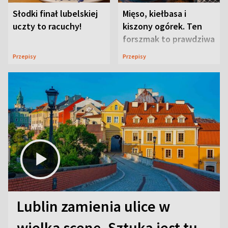
Słodki finał lubelskiej
Mięso, kiełbasa i
uczty to racuchy!
kiszony ogórek. Ten
forszmak to prawdziwa
uczta
Przepisy
Przepisy
Lublin zamienia ulice w
wielką scenę. Sztuka jest tu