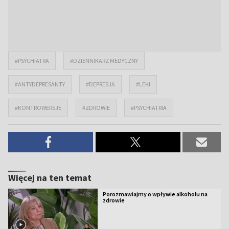
#PSYCHIATRA
#DZIENNIKARZ MEDYCZNY
#ANTYDEPRESANTY
#DEPRESJA
#LEKI
#KONTROWERSJE
#ZDROWIE
#PSYCHIATRIA
Więcej na ten temat
Porozmawiajmy o wpływie alkoholu na
zdrowie