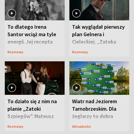
To dlatego Irena
Tak wyglądał pierwszy
Santor wciąż ma tyle
plan Gelnera i
energii. Jej recepta
Cieleckiej. „Zatoka
jest zaskakująco
szpiegów” od razu ich
Rozmowy
Rozmowy
prosta
zaskoczyła
To działo się z nim na
Wiatr nad Jeziorem
planie „Zatoki
Tarnobrzeskim. Dla
Szpiegów”. Mateusz
żeglarzy to dobra
Janicki odsłonił
wiadomość
Rozmowy
Aktualności
aktorski sekret