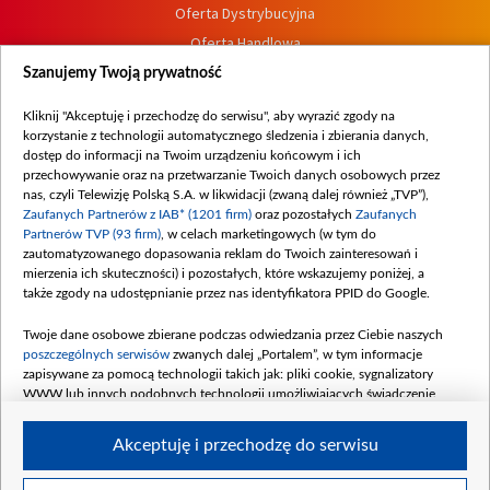
Oferta Dystrybucyjna
Oferta Handlowa
Dostępność
Szanujemy Twoją prywatność
Moje zgody
Kliknij "Akceptuję i przechodzę do serwisu", aby wyrazić zgody na
Procedura zgłoszeń wewnętrznych
korzystanie z technologii automatycznego śledzenia i zbierania danych,
dostęp do informacji na Twoim urządzeniu końcowym i ich
przechowywanie oraz na przetwarzanie Twoich danych osobowych przez
nas, czyli Telewizję Polską S.A. w likwidacji (zwaną dalej również „TVP”),
Zaufanych Partnerów z IAB* (1201 firm)
oraz pozostałych
Zaufanych
Partnerów TVP (93 firm)
, w celach marketingowych (w tym do
zautomatyzowanego dopasowania reklam do Twoich zainteresowań i
mierzenia ich skuteczności) i pozostałych, które wskazujemy poniżej, a
także zgody na udostępnianie przez nas identyfikatora PPID do Google.
Twoje dane osobowe zbierane podczas odwiedzania przez Ciebie naszych
poszczególnych serwisów
zwanych dalej „Portalem”, w tym informacje
zapisywane za pomocą technologii takich jak: pliki cookie, sygnalizatory
WWW lub innych podobnych technologii umożliwiających świadczenie
dopasowanych i bezpiecznych usług, personalizację treści oraz reklam,
udostępnianie funkcji mediów społecznościowych oraz analizowanie ruchu
Akceptuję i przechodzę do serwisu
w Internecie.