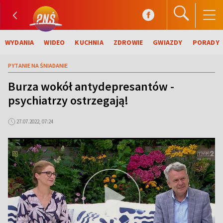
WYDANIA
WIDEO
KUCHNIA
ZDROWIE
GWIAZDY
PORADY
PYTANIE NA ŚNIADANIE
Burza wokół antydepresantów -
psychiatrzy ostrzegają!
27.07.2022, 07:24