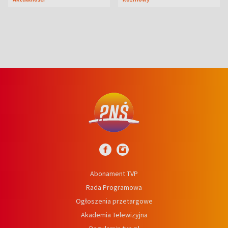
syn
Abonament TVP
Rada Programowa
Ogłoszenia przetargowe
Akademia Telewizyjna