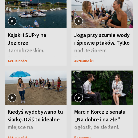
Kajaki i SUP-y na
Joga przy szumie wody
Jeziorze
i śpiewie ptaków. Tylko
Tarnobrzeskim.
nad Jeziorem
Przyrodnicy zwracają
Tarnobrzeskim
Aktualności
Aktualności
uwagę na coś jeszcze
Kiedyś wydobywano tu
Marcin Korcz z serialu
siarkę. Dziś to idealne
„Na dobre i na złe”
miejsce na
ogłosił, że się żeni.
wypoczynek
Zdradził, co zmienił
Aktualności
Rozmowy