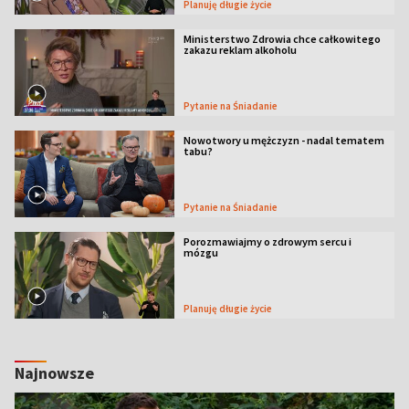
Planuję długie życie
Ministerstwo Zdrowia chce całkowitego
zakazu reklam alkoholu
Pytanie na Śniadanie
Nowotwory u mężczyzn - nadal tematem
tabu?
Pytanie na Śniadanie
Porozmawiajmy o zdrowym sercu i
mózgu
Planuję długie życie
Najnowsze