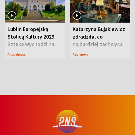
Lublin Europejską
Katarzyna Bujakiewicz
Stolicą Kultury 2029.
zdradziła, co
Sztuka wychodzi na
najbardziej zachwyca
ulice
ją w Lublinie
Aktualności
Rozmowy