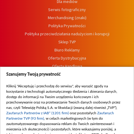
Dla mediów
Serwis fotograficzny
Merchandising (znaki)
Polityka Prywatności
Polityka przeciwdziałania nadużyciom i korupcji
Sklep TVP
Biuro Reklamy
Oferta Dystrybucyjna
Oferta Handlowa
Dostępność
Szanujemy Twoją prywatność
Moje zgody
Kliknij "Akceptuję i przechodzę do serwisu", aby wyrazić zgody na
Procedura zgłoszeń wewnętrznych
korzystanie z technologii automatycznego śledzenia i zbierania danych,
dostęp do informacji na Twoim urządzeniu końcowym i ich
przechowywanie oraz na przetwarzanie Twoich danych osobowych przez
nas, czyli Telewizję Polską S.A. w likwidacji (zwaną dalej również „TVP”),
Zaufanych Partnerów z IAB* (1201 firm)
oraz pozostałych
Zaufanych
Partnerów TVP (93 firm)
, w celach marketingowych (w tym do
zautomatyzowanego dopasowania reklam do Twoich zainteresowań i
mierzenia ich skuteczności) i pozostałych, które wskazujemy poniżej, a