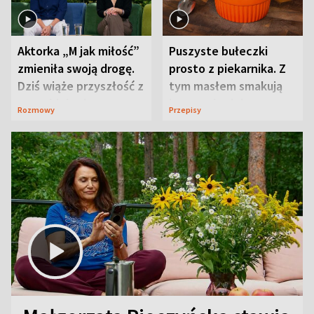
Aktorka „M jak miłość”
Puszyste bułeczki
zmieniła swoją drogę.
prosto z piekarnika. Z
Dziś wiąże przyszłość z
tym masłem smakują
neurobiologią
jeszcze lepiej
Rozmowy
Przepisy