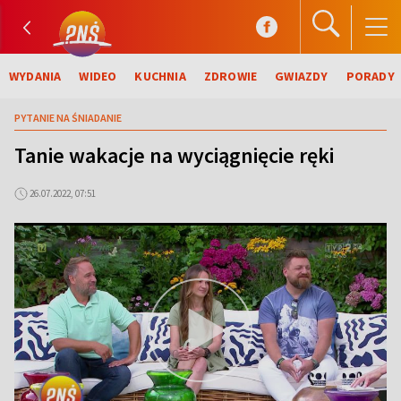
WYDANIA
WIDEO
KUCHNIA
ZDROWIE
GWIAZDY
PORADY
PYTANIE NA ŚNIADANIE
Tanie wakacje na wyciągnięcie ręki
26.07.2022, 07:51