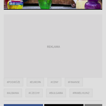
#PODRÓŻE
#EUROPA
#CENY
#FINANSE
#ALBANIA
#CZECHY
#BUŁGARIA
#PAWEŁ KUNZ