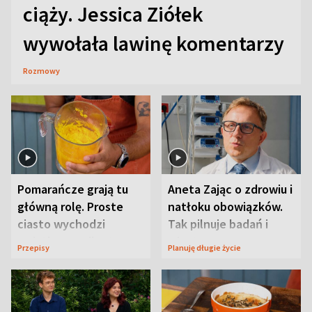
ciąży. Jessica Ziółek
wywołała lawinę komentarzy
Rozmowy
Pomarańcze grają tu
Aneta Zając o zdrowiu i
główną rolę. Proste
natłoku obowiązków.
ciasto wychodzi
Tak pilnuje badań i
wyjątkowo wilgotne
wizyt
Przepisy
Planuję długie życie