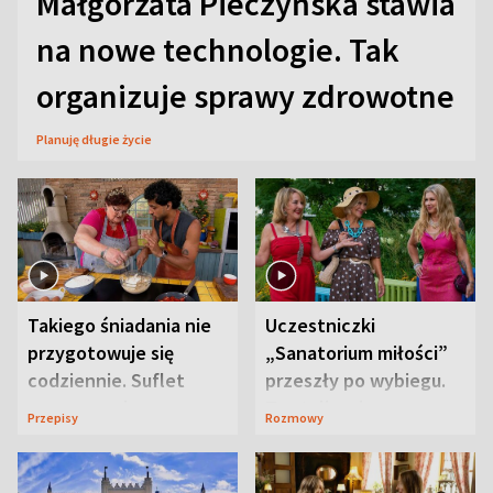
Małgorzata Pieczyńska stawia
na nowe technologie. Tak
organizuje sprawy zdrowotne
Planuję długie życie
Takiego śniadania nie
Uczestniczki
przygotowuje się
„Sanatorium miłości”
codziennie. Suflet
przeszły po wybiegu.
serowy zachwyca
Te stylizacje
Przepisy
Rozmowy
smakiem
przyciągały wzrok