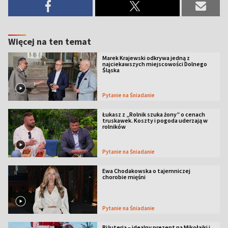
Więcej na ten temat
Marek Krajewski odkrywa jedną z
najciekawszych miejscowości Dolnego
Śląska
Pytanie na Śniadanie
Łukasz z „Rolnik szuka żony” o cenach
truskawek. Koszty i pogoda uderzają w
rolników
Pytanie na Śniadanie
Ewa Chodakowska o tajemniczej
chorobie mięśni
Pytanie na Śniadanie
Biżuteria – idealny prezent na Mikołajki i