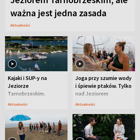
ważna jest jedna zasada
Aktualności
Kajaki i SUP-y na
Joga przy szumie wody
Jeziorze
i śpiewie ptaków. Tylko
Tarnobrzeskim.
nad Jeziorem
Przyrodnicy zwracają
Tarnobrzeskim
Aktualności
Aktualności
uwagę na coś jeszcze