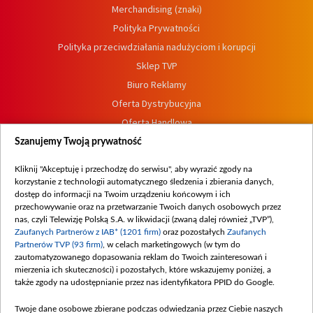
Merchandising (znaki)
Polityka Prywatności
Polityka przeciwdziałania nadużyciom i korupcji
Sklep TVP
Biuro Reklamy
Oferta Dystrybucyjna
Oferta Handlowa
Dostępność
Szanujemy Twoją prywatność
Moje zgody
Kliknij "Akceptuję i przechodzę do serwisu", aby wyrazić zgody na
Procedura zgłoszeń wewnętrznych
korzystanie z technologii automatycznego śledzenia i zbierania danych,
dostęp do informacji na Twoim urządzeniu końcowym i ich
przechowywanie oraz na przetwarzanie Twoich danych osobowych przez
nas, czyli Telewizję Polską S.A. w likwidacji (zwaną dalej również „TVP”),
Zaufanych Partnerów z IAB* (1201 firm)
oraz pozostałych
Zaufanych
Partnerów TVP (93 firm)
, w celach marketingowych (w tym do
zautomatyzowanego dopasowania reklam do Twoich zainteresowań i
mierzenia ich skuteczności) i pozostałych, które wskazujemy poniżej, a
także zgody na udostępnianie przez nas identyfikatora PPID do Google.
Twoje dane osobowe zbierane podczas odwiedzania przez Ciebie naszych