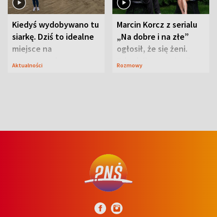
Kiedyś wydobywano tu
Marcin Korcz z serialu
siarkę. Dziś to idealne
„Na dobre i na złe”
miejsce na
ogłosił, że się żeni.
wypoczynek
Zdradził, co zmienił
Aktualności
Rozmowy
syn