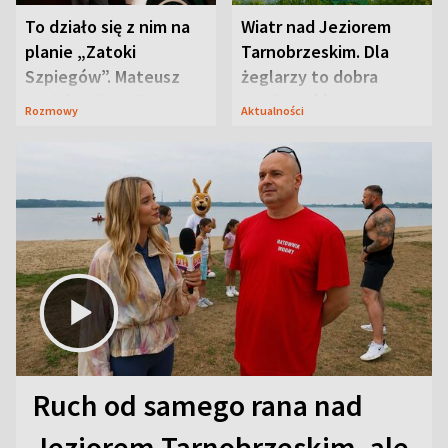
To działo się z nim na
Wiatr nad Jeziorem
planie „Zatoki
Tarnobrzeskim. Dla
Szpiegów”. Mateusz
żeglarzy to dobra
Janicki odsłonił
wiadomość
Rozmowy
Aktualności
aktorski sekret
Ruch od samego rana nad
Jeziorem Tarnobrzeskim, ale