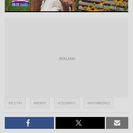
#PLOTKI
#NEWSY
#CELEBRYCI
#SHOWBIZNES