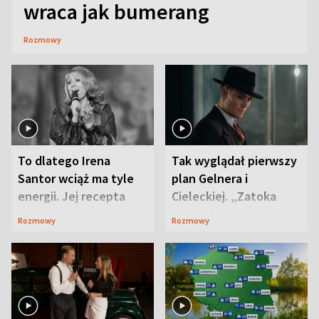
wraca jak bumerang
Rozmowy
To dlatego Irena
Tak wyglądał pierwszy
Santor wciąż ma tyle
plan Gelnera i
energii. Jej recepta
Cieleckiej. „Zatoka
jest zaskakująco
szpiegów” od razu ich
Rozmowy
Rozmowy
prosta
zaskoczyła