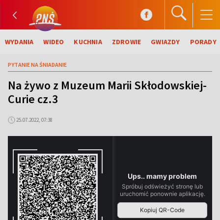
WYDANIA
WIDEO
KUCHNIA
ZDROWIE
GWIAZDY
PORADY
PYTANIE NA ŚNIADANIE
Na żywo z Muzeum Marii Skłodowskiej-
Curie cz.3
25.07.2022, 07:38