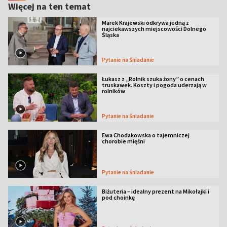
Więcej na ten temat
Marek Krajewski odkrywa jedną z
najciekawszych miejscowości Dolnego
Śląska
Pytanie na Śniadanie
Łukasz z „Rolnik szuka żony” o cenach
truskawek. Koszty i pogoda uderzają w
rolników
Pytanie na Śniadanie
Ewa Chodakowska o tajemniczej
chorobie mięśni
Pytanie na Śniadanie
Biżuteria – idealny prezent na Mikołajki i
pod choinkę