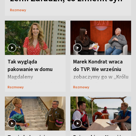
Rozmowy
Tak wygląda
Marek Kondrat wraca
pakowanie w domu
do TVP. We wrześniu
Magdaleny
zobaczymy go w „Królu
Waligórskiej-Lisieckiej.
Maciusiu I”
Rozmowy
Rozmowy
Mąż nie odpuszcza