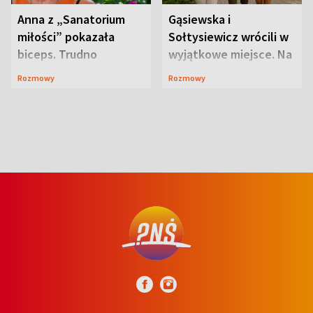
Anna z „Sanatorium
Gąsiewska i
miłości” pokazała
Sołtysiewicz wrócili w
biceps. Trudno
wyjątkowe miejsce. Na
uwierzyć, co przeszła
szlaku czekał
Rozmowy
Rozmowy
wcześniej
niedźwiedź