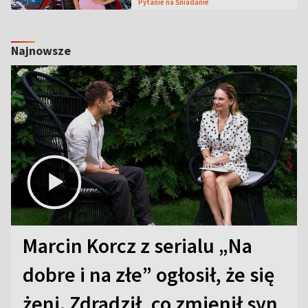
Pytanie na Śniadanie
Najnowsze
Marcin Korcz z serialu „Na
dobre i na złe” ogłosił, że się
żeni. Zdradził, co zmienił syn