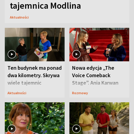
tajemnica Modlina
Aktualności
Ten budynek ma ponad
Nowa edycja „The
dwa kilometry. Skrywa
Voice Comeback
wiele tajemnic
Stage”. Ania Karwan
zapowiada
Aktualności
Rozmowy
niespodzianki