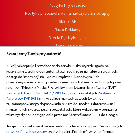
Polityka Prywatności
Polityka przeciwdziałania nadużyciom i korupcji
Sklep TVP
Biuro Reklamy
Oferta Dystrybucyjna
Oferta Handlowa
Dostępność
Szanujemy Twoją prywatność
Moje zgody
Kliknij "Akceptuję i przechodzę do serwisu", aby wyrazić zgody na
Procedura zgłoszeń wewnętrznych
korzystanie z technologii automatycznego śledzenia i zbierania danych,
dostęp do informacji na Twoim urządzeniu końcowym i ich
przechowywanie oraz na przetwarzanie Twoich danych osobowych przez
nas, czyli Telewizję Polską S.A. w likwidacji (zwaną dalej również „TVP”),
Zaufanych Partnerów z IAB* (1201 firm)
oraz pozostałych
Zaufanych
Partnerów TVP (93 firm)
, w celach marketingowych (w tym do
zautomatyzowanego dopasowania reklam do Twoich zainteresowań i
mierzenia ich skuteczności) i pozostałych, które wskazujemy poniżej, a
także zgody na udostępnianie przez nas identyfikatora PPID do Google.
Twoje dane osobowe zbierane podczas odwiedzania przez Ciebie naszych
poszczególnych serwisów
zwanych dalej „Portalem”, w tym informacje