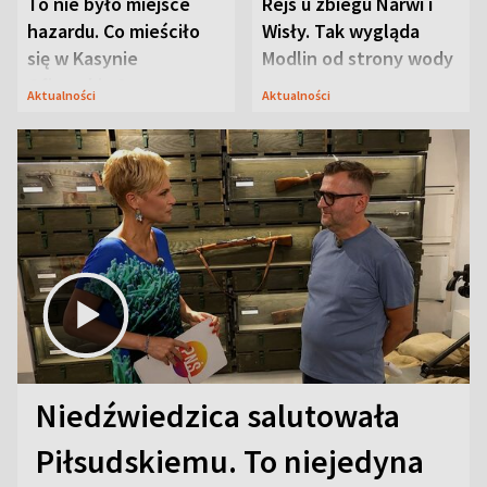
To nie było miejsce
Rejs u zbiegu Narwi i
hazardu. Co mieściło
Wisły. Tak wygląda
się w Kasynie
Modlin od strony wody
Oficerskim?
Aktualności
Aktualności
Niedźwiedzica salutowała
Piłsudskiemu. To niejedyna