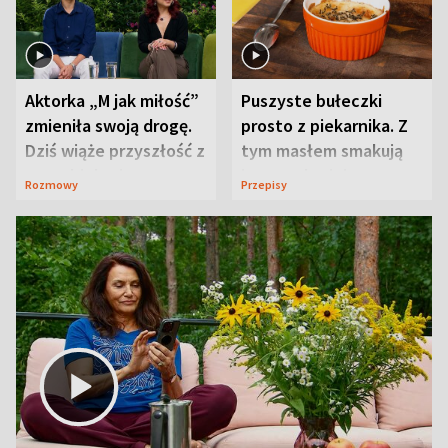
Aktorka „M jak miłość”
Puszyste bułeczki
zmieniła swoją drogę.
prosto z piekarnika. Z
Dziś wiąże przyszłość z
tym masłem smakują
neurobiologią
jeszcze lepiej
Rozmowy
Przepisy