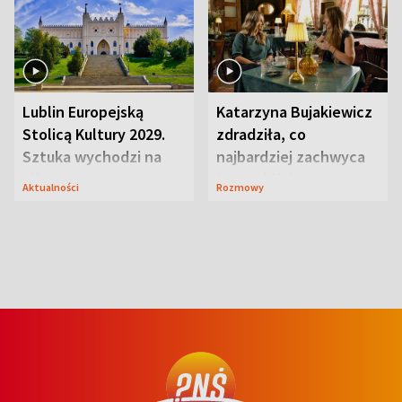
Lublin Europejską
Katarzyna Bujakiewicz
Stolicą Kultury 2029.
zdradziła, co
Sztuka wychodzi na
najbardziej zachwyca
ulice
ją w Lublinie
Aktualności
Rozmowy