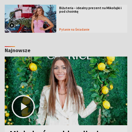
Biżuteria – idealny prezent na Mikołajki i
pod choinkę
Pytanie na Śniadanie
Najnowsze