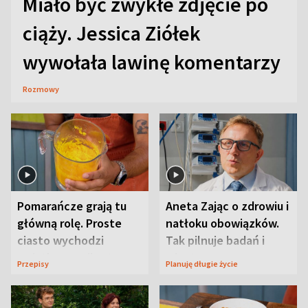
Miało być zwykłe zdjęcie po
ciąży. Jessica Ziółek
wywołała lawinę komentarzy
Rozmowy
Pomarańcze grają tu
Aneta Zając o zdrowiu i
główną rolę. Proste
natłoku obowiązków.
ciasto wychodzi
Tak pilnuje badań i
wyjątkowo wilgotne
wizyt
Przepisy
Planuję długie życie