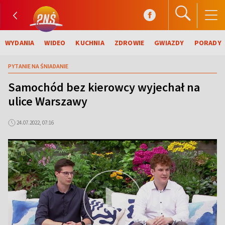
WYDANIA
WIDEO
KUCHNIA
ZDROWIE
GWIAZDY
PORADY
PYTANIE NA ŚNIADANIE
Samochód bez kierowcy wyjechał na
ulice Warszawy
24.07.2022, 07:16