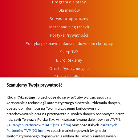
Program dla prasy
Dla mediów
Serwis fotograficzny
Merchandising (znaki)
Polityka Prywatności
Polityka przeciwdziałania nadużyciom i korupcji
Sklep TVP
Biuro Reklamy
Oferta Dystrybucyjna
Oferta Handlowa
Dostępność
Szanujemy Twoją prywatność
Moje zgody
Kliknij "Akceptuję i przechodzę do serwisu", aby wyrazić zgody na
Procedura zgłoszeń wewnętrznych
korzystanie z technologii automatycznego śledzenia i zbierania danych,
dostęp do informacji na Twoim urządzeniu końcowym i ich
przechowywanie oraz na przetwarzanie Twoich danych osobowych przez
nas, czyli Telewizję Polską S.A. w likwidacji (zwaną dalej również „TVP”),
Zaufanych Partnerów z IAB* (1201 firm)
oraz pozostałych
Zaufanych
Partnerów TVP (93 firm)
, w celach marketingowych (w tym do
zautomatyzowanego dopasowania reklam do Twoich zainteresowań i