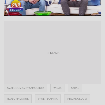
#AUTONOMICZNY SAMOCHÓD
#ADAŚ
#ADAS
#KOŁO NAUKOWE
#POLITECHNIKA
#TECHNOLOGIA