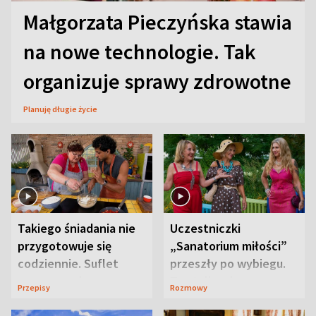
Małgorzata Pieczyńska stawia
na nowe technologie. Tak
organizuje sprawy zdrowotne
Planuję długie życie
Takiego śniadania nie
Uczestniczki
przygotowuje się
„Sanatorium miłości”
codziennie. Suflet
przeszły po wybiegu.
serowy zachwyca
Te stylizacje
Przepisy
Rozmowy
smakiem
przyciągały wzrok