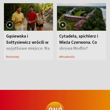
Gąsiewska i
Cytadela, spichlerz i
Sołtysiewicz wrócili w
Wieża Czerwona. Co
wyjątkowe miejsce. Na
skrywa Modlin?
szlaku czekał
Rozmowy
Aktualności
niedźwiedź