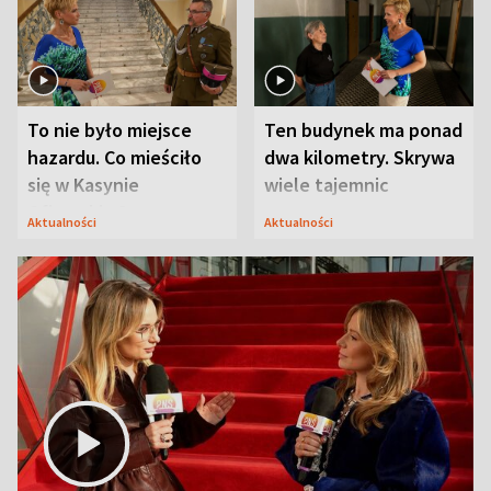
To nie było miejsce
Ten budynek ma ponad
hazardu. Co mieściło
dwa kilometry. Skrywa
się w Kasynie
wiele tajemnic
Oficerskim?
Aktualności
Aktualności