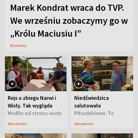
Marek Kondrat wraca do TVP.
We wrześniu zobaczymy go w
„Królu Maciusiu I”
Rozmowy
Rejs u zbiegu Narwi i
Niedźwiedzica
Wisły. Tak wygląda
salutowała
Modlin od strony wody
Piłsudskiemu. To
niejedyna tajemnica
Aktualności
Aktualności
Modlina