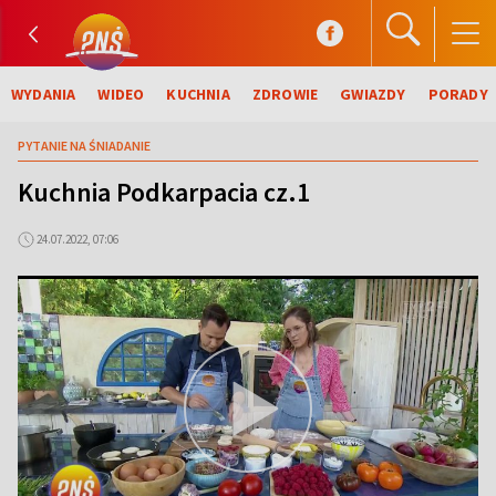
WYDANIA
WIDEO
KUCHNIA
ZDROWIE
GWIAZDY
PORADY
PYTANIE NA ŚNIADANIE
Kuchnia Podkarpacia cz.1
24.07.2022, 07:06