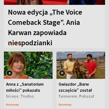
Nowa edycja „The Voice
Comeback Stage”. Ania
Karwan zapowiada
niespodzianki
Rozmowy
Anna z „Sanatorium
Gwiazdor „Barw
miłości” pokazała
szczęścia” został
biceps. Trudno
farmerem. Pokazał
uwierzyć, co przeszła
swoje niezwykłe
Rozmowy
Rozmowy
wcześniej
ranczo