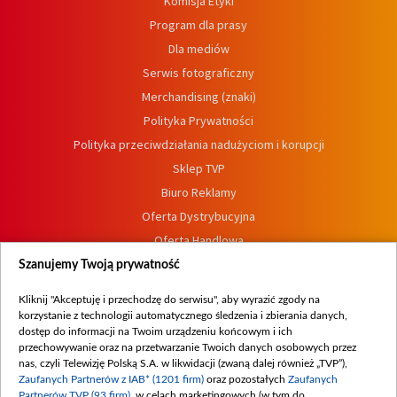
Komisja Etyki
Program dla prasy
Dla mediów
Serwis fotograficzny
Merchandising (znaki)
Polityka Prywatności
Polityka przeciwdziałania nadużyciom i korupcji
Sklep TVP
Biuro Reklamy
Oferta Dystrybucyjna
Oferta Handlowa
Dostępność
Szanujemy Twoją prywatność
Moje zgody
Kliknij "Akceptuję i przechodzę do serwisu", aby wyrazić zgody na
Procedura zgłoszeń wewnętrznych
korzystanie z technologii automatycznego śledzenia i zbierania danych,
dostęp do informacji na Twoim urządzeniu końcowym i ich
przechowywanie oraz na przetwarzanie Twoich danych osobowych przez
nas, czyli Telewizję Polską S.A. w likwidacji (zwaną dalej również „TVP”),
Zaufanych Partnerów z IAB* (1201 firm)
oraz pozostałych
Zaufanych
Partnerów TVP (93 firm)
, w celach marketingowych (w tym do