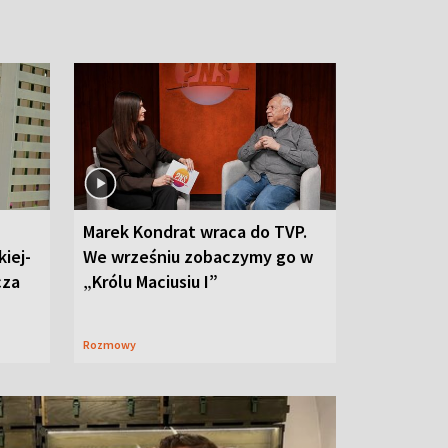
Marek Kondrat wraca do TVP.
iej-
We wrześniu zobaczymy go w
cza
„Królu Maciusiu I”
Rozmowy