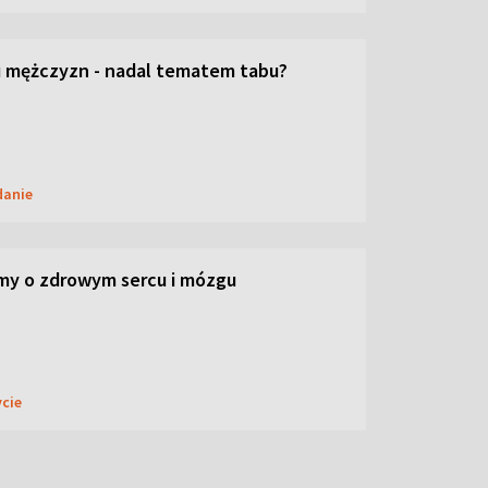
 mężczyzn - nadal tematem tabu?
danie
my o zdrowym sercu i mózgu
ycie