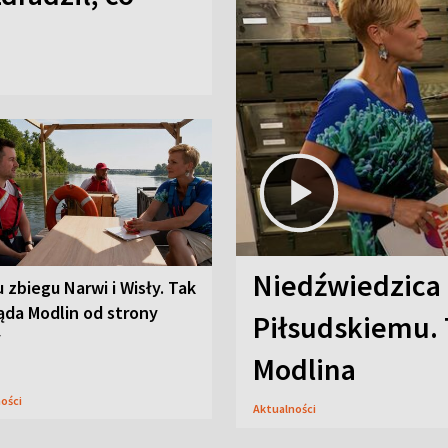
Niedźwiedzica
u zbiegu Narwi i Wisły. Tak
ąda Modlin od strony
Piłsudskiemu. 
y
Modlina
ności
Aktualności