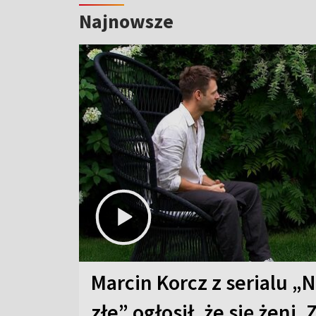
Najnowsze
Marcin Korcz z serialu „N
złe” ogłosił, że się żeni. 