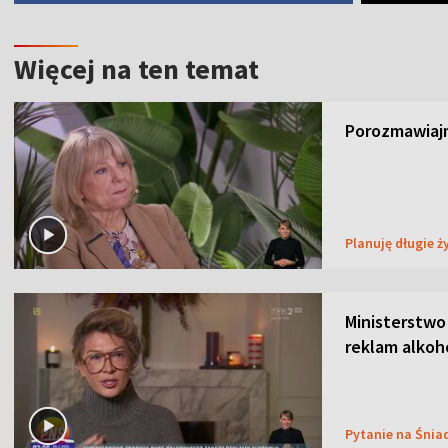
Więcej na ten temat
Porozmawiajm
Planuję długie ż
Ministerstwo
reklam alkoh
Pytanie na Śnia