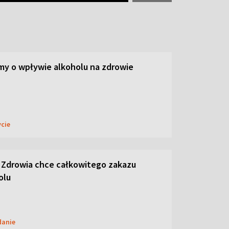
y o wpływie alkoholu na zdrowie
ycie
 Zdrowia chce całkowitego zakazu
olu
danie