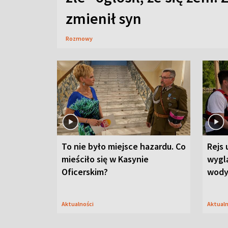
zmienił syn
Rozmowy
To nie było miejsce hazardu. Co
Rejs 
mieściło się w Kasynie
wygl
Oficerskim?
wod
Aktualności
Aktual