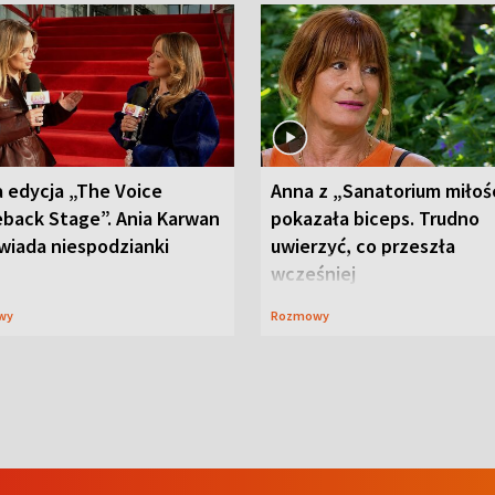
 edycja „The Voice
Anna z „Sanatorium miłoś
back Stage”. Ania Karwan
pokazała biceps. Trudno
wiada niespodzianki
uwierzyć, co przeszła
wcześniej
wy
Rozmowy