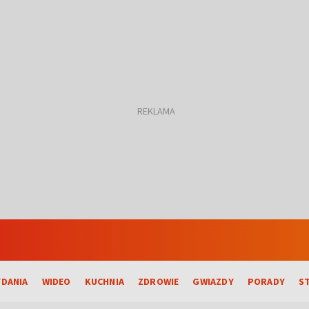
DANIA
WIDEO
KUCHNIA
ZDROWIE
GWIAZDY
PORADY
S