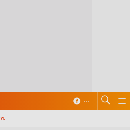
...
TYL