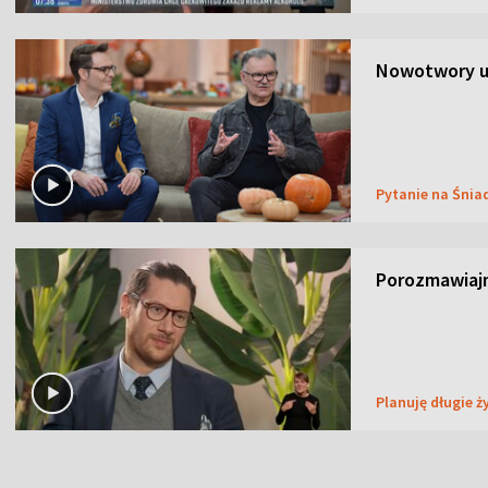
Nowotwory u
Pytanie na Śnia
Porozmawiaj
Planuję długie ż