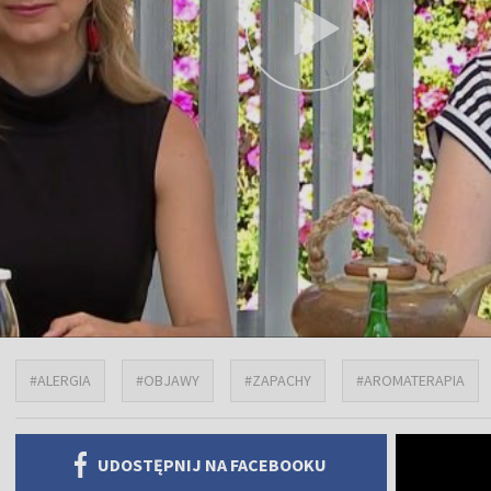
#ALERGIA
#OBJAWY
#ZAPACHY
#AROMATERAPIA
UDOSTĘPNIJ NA FACEBOOKU