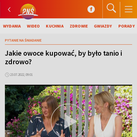
WYDANIA
WIDEO
KUCHNIA
ZDROWIE
GWIAZDY
PORADY
PYTANIE NA ŚNIADANIE
Jakie owoce kupować, by było tanio i
zdrowo?
23.07.2022, 09:01