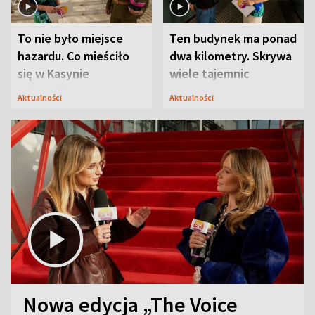
To nie było miejsce
Ten budynek ma ponad
hazardu. Co mieściło
dwa kilometry. Skrywa
się w Kasynie
wiele tajemnic
Oficerskim?
Aktualności
Aktualności
Nowa edycja „The Voice