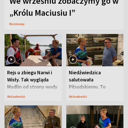
We wrześniu zobaczymy go w
„Królu Maciusiu I”
Rozmowy
Rejs u zbiegu Narwi i
Niedźwiedzica
Wisły. Tak wygląda
salutowała
Modlin od strony wody
Piłsudskiemu. To
niejedyna tajemnica
Aktualności
Aktualności
Modlina