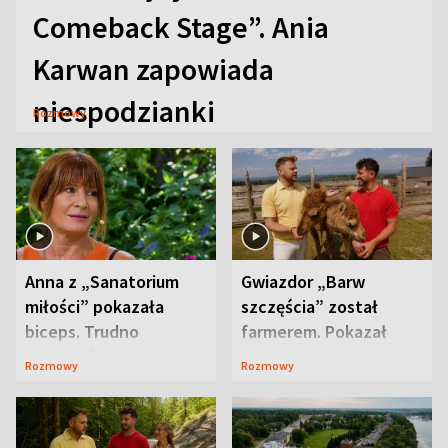
Comeback Stage”. Ania
Karwan zapowiada
niespodzianki
Rozmowy
Anna z „Sanatorium
Gwiazdor „Barw
miłości” pokazała
szczęścia” został
biceps. Trudno
farmerem. Pokazał
uwierzyć, co przeszła
swoje niezwykłe
Rozmowy
Rozmowy
wcześniej
ranczo