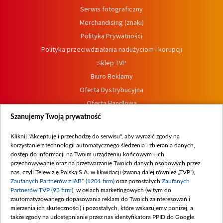
Serwis fotograficzny
Merchandising (znaki)
Polityka Prywatności
Polityka przeciwdziałania nadużyciom i korupcji
Sklep TVP
Biuro Reklamy
Oferta Dystrybucyjna
Oferta Handlowa
Dostępność
Szanujemy Twoją prywatność
Moje zgody
Kliknij "Akceptuję i przechodzę do serwisu", aby wyrazić zgody na
Procedura zgłoszeń wewnętrznych
korzystanie z technologii automatycznego śledzenia i zbierania danych,
dostęp do informacji na Twoim urządzeniu końcowym i ich
przechowywanie oraz na przetwarzanie Twoich danych osobowych przez
nas, czyli Telewizję Polską S.A. w likwidacji (zwaną dalej również „TVP”),
Zaufanych Partnerów z IAB* (1201 firm)
oraz pozostałych
Zaufanych
Partnerów TVP (93 firm)
, w celach marketingowych (w tym do
zautomatyzowanego dopasowania reklam do Twoich zainteresowań i
mierzenia ich skuteczności) i pozostałych, które wskazujemy poniżej, a
także zgody na udostępnianie przez nas identyfikatora PPID do Google.