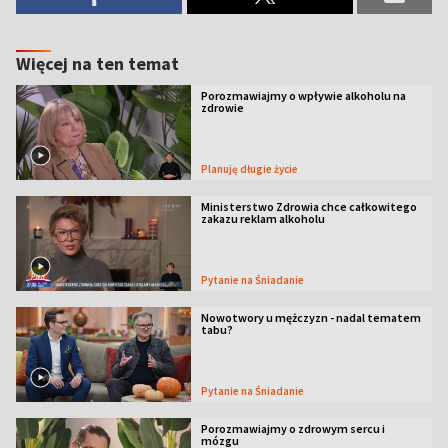
Więcej na ten temat
Porozmawiajmy o wpływie alkoholu na
zdrowie
Planuję długie życie
Ministerstwo Zdrowia chce całkowitego
zakazu reklam alkoholu
Pytanie na Śniadanie
Nowotwory u mężczyzn - nadal tematem
tabu?
Pytanie na Śniadanie
Porozmawiajmy o zdrowym sercu i
mózgu