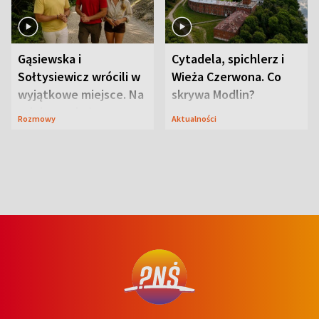
Gąsiewska i
Cytadela, spichlerz i
Sołtysiewicz wrócili w
Wieża Czerwona. Co
wyjątkowe miejsce. Na
skrywa Modlin?
szlaku czekał
Rozmowy
Aktualności
niedźwiedź