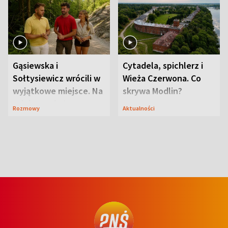
Gąsiewska i
Cytadela, spichlerz i
Sołtysiewicz wrócili w
Wieża Czerwona. Co
wyjątkowe miejsce. Na
skrywa Modlin?
szlaku czekał
Rozmowy
Aktualności
niedźwiedź