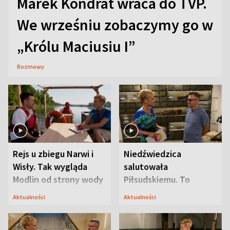
Marek Kondrat wraca do TVP.
We wrześniu zobaczymy go w
„Królu Maciusiu I”
Rozmowy
Rejs u zbiegu Narwi i
Niedźwiedzica
Wisły. Tak wygląda
salutowała
Modlin od strony wody
Piłsudskiemu. To
niejedyna tajemnica
Aktualności
Aktualności
Modlina