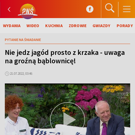
WYDANIA
WIDEO
KUCHNIA
ZDROWIE
GWIAZDY
PORADY
PYTANIE NA ŚNIADANIE
Nie jedz jagód prosto z krzaka - uwaga
na groźną bąblownicę!
21.07.2022, 03:46