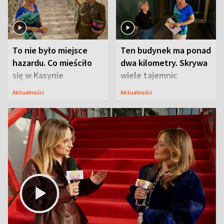
To nie było miejsce
Ten budynek ma ponad
hazardu. Co mieściło
dwa kilometry. Skrywa
się w Kasynie
wiele tajemnic
Oficerskim?
Aktualności
Aktualności