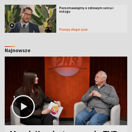
Porozmawiajmy o zdrowym sercu i
mózgu
Planuję długie życie
Najnowsze