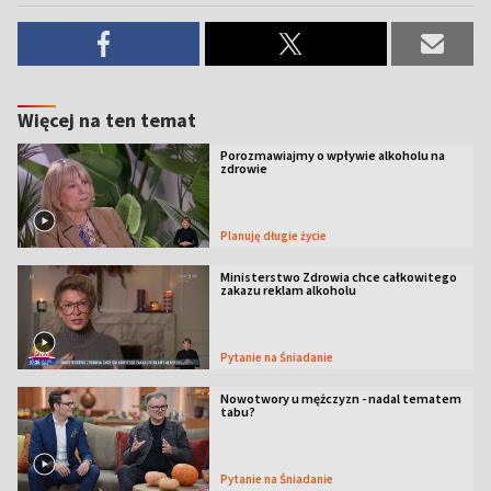
Więcej na ten temat
Porozmawiajmy o wpływie alkoholu na
zdrowie
Planuję długie życie
Ministerstwo Zdrowia chce całkowitego
zakazu reklam alkoholu
Pytanie na Śniadanie
Nowotwory u mężczyzn - nadal tematem
tabu?
Pytanie na Śniadanie