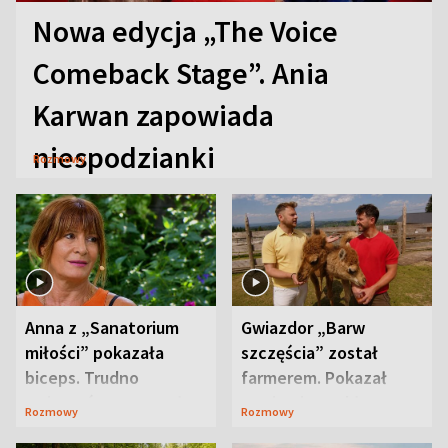
Nowa edycja „The Voice
Comeback Stage”. Ania
Karwan zapowiada
niespodzianki
Rozmowy
Anna z „Sanatorium
Gwiazdor „Barw
miłości” pokazała
szczęścia” został
biceps. Trudno
farmerem. Pokazał
uwierzyć, co przeszła
swoje niezwykłe
Rozmowy
Rozmowy
wcześniej
ranczo