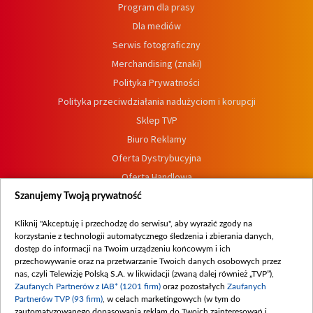
Program dla prasy
Dla mediów
Serwis fotograficzny
Merchandising (znaki)
Polityka Prywatności
Polityka przeciwdziałania nadużyciom i korupcji
Sklep TVP
Biuro Reklamy
Oferta Dystrybucyjna
Oferta Handlowa
Dostępność
Szanujemy Twoją prywatność
Moje zgody
Kliknij "Akceptuję i przechodzę do serwisu", aby wyrazić zgody na
Procedura zgłoszeń wewnętrznych
korzystanie z technologii automatycznego śledzenia i zbierania danych,
dostęp do informacji na Twoim urządzeniu końcowym i ich
przechowywanie oraz na przetwarzanie Twoich danych osobowych przez
nas, czyli Telewizję Polską S.A. w likwidacji (zwaną dalej również „TVP”),
Zaufanych Partnerów z IAB* (1201 firm)
oraz pozostałych
Zaufanych
Partnerów TVP (93 firm)
, w celach marketingowych (w tym do
zautomatyzowanego dopasowania reklam do Twoich zainteresowań i