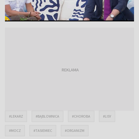
#LEKARZ
#BĄBLOWNICA
#CHOROBA
#LISY
#MOCZ
#TASIEMIEC
#ORGANIZM