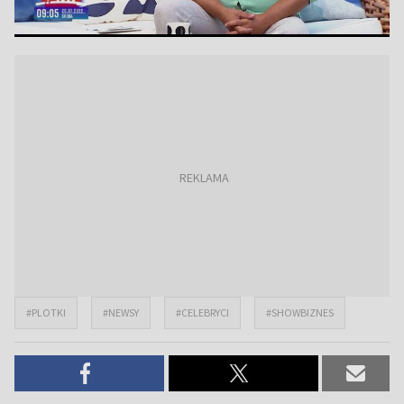
#PLOTKI
#NEWSY
#CELEBRYCI
#SHOWBIZNES