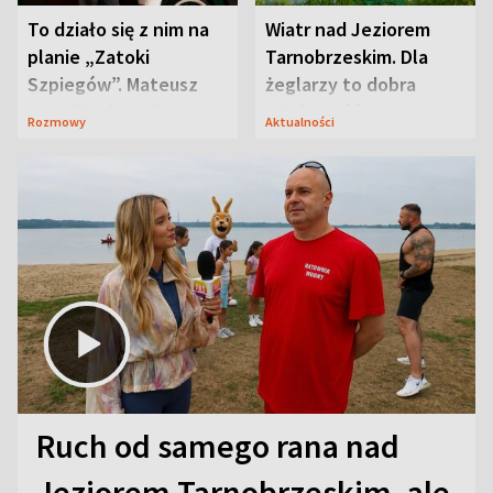
To działo się z nim na
Wiatr nad Jeziorem
planie „Zatoki
Tarnobrzeskim. Dla
Szpiegów”. Mateusz
żeglarzy to dobra
Janicki odsłonił
wiadomość
Rozmowy
Aktualności
aktorski sekret
Ruch od samego rana nad
Jeziorem Tarnobrzeskim, ale