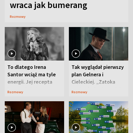
wraca jak bumerang
Rozmowy
To dlatego Irena
Tak wyglądał pierwszy
Santor wciąż ma tyle
plan Gelnera i
energii. Jej recepta
Cieleckiej. „Zatoka
jest zaskakująco
szpiegów” od razu ich
Rozmowy
Rozmowy
prosta
zaskoczyła