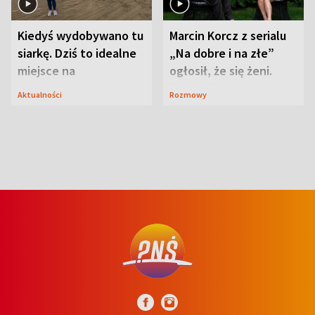
Kiedyś wydobywano tu
Marcin Korcz z serialu
siarkę. Dziś to idealne
„Na dobre i na złe”
miejsce na
ogłosił, że się żeni.
wypoczynek
Zdradził, co zmienił
Aktualności
Rozmowy
syn