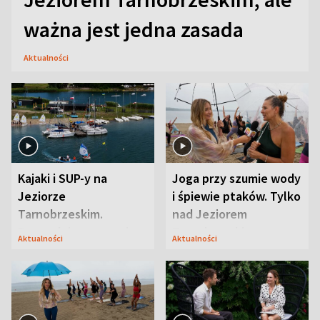
ważna jest jedna zasada
Aktualności
Kajaki i SUP-y na
Joga przy szumie wody
Jeziorze
i śpiewie ptaków. Tylko
Tarnobrzeskim.
nad Jeziorem
Przyrodnicy zwracają
Tarnobrzeskim
Aktualności
Aktualności
uwagę na coś jeszcze