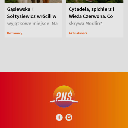
Gąsiewska i
Cytadela, spichlerz i
Sołtysiewicz wrócili w
Wieża Czerwona. Co
wyjątkowe miejsce. Na
skrywa Modlin?
szlaku czekał
Rozmowy
Aktualności
niedźwiedź