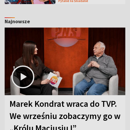
Pytanie na Śniadanie
Najnowsze
Marek Kondrat wraca do TVP.
We wrześniu zobaczymy go w
„Królu Maciusiu I”