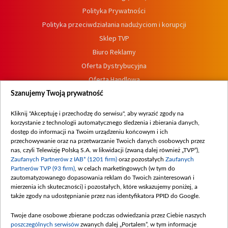
Polityka Prywatności
Polityka przeciwdziałania nadużyciom i korupcji
Sklep TVP
Biuro Reklamy
Oferta Dystrybucyjna
Oferta Handlowa
Dostępność
Szanujemy Twoją prywatność
Moje zgody
Kliknij "Akceptuję i przechodzę do serwisu", aby wyrazić zgody na
Procedura zgłoszeń wewnętrznych
korzystanie z technologii automatycznego śledzenia i zbierania danych,
dostęp do informacji na Twoim urządzeniu końcowym i ich
przechowywanie oraz na przetwarzanie Twoich danych osobowych przez
nas, czyli Telewizję Polską S.A. w likwidacji (zwaną dalej również „TVP”),
Zaufanych Partnerów z IAB* (1201 firm)
oraz pozostałych
Zaufanych
Partnerów TVP (93 firm)
, w celach marketingowych (w tym do
zautomatyzowanego dopasowania reklam do Twoich zainteresowań i
mierzenia ich skuteczności) i pozostałych, które wskazujemy poniżej, a
także zgody na udostępnianie przez nas identyfikatora PPID do Google.
Twoje dane osobowe zbierane podczas odwiedzania przez Ciebie naszych
poszczególnych serwisów
zwanych dalej „Portalem”, w tym informacje