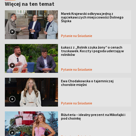
Więcej na ten temat
Marek Krajewski odkrywa jedną z
najciekawszych miejscowości Dolnego
Śląska
Pytanie na Śniadanie
Łukasz z „Rolnik szuka żony” o cenach
truskawek. Koszty i pogoda uderzają w
rolników
Pytanie na Śniadanie
Ewa Chodakowska o tajemniczej
chorobie mięśni
Pytanie na Śniadanie
Biżuteria – idealny prezent na Mikołajki i
pod choinkę