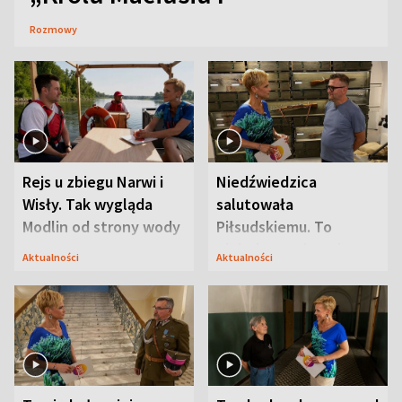
Rozmowy
Rejs u zbiegu Narwi i
Niedźwiedzica
Wisły. Tak wygląda
salutowała
Modlin od strony wody
Piłsudskiemu. To
niejedyna tajemnica
Aktualności
Aktualności
Modlina