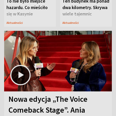
To nie było miejsce
Ten budynek ma ponad
hazardu. Co mieściło
dwa kilometry. Skrywa
się w Kasynie
wiele tajemnic
Oficerskim?
Aktualności
Aktualności
Nowa edycja „The Voice
Comeback Stage”. Ania