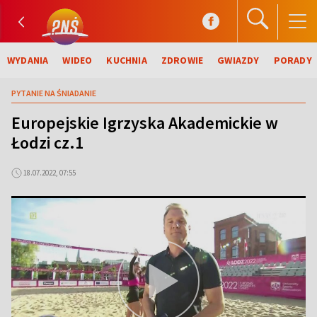
WYDANIA
WIDEO
KUCHNIA
ZDROWIE
GWIAZDY
PORADY
PYTANIE NA ŚNIADANIE
Europejskie Igrzyska Akademickie w
Łodzi cz.1
18.07.2022, 07:55