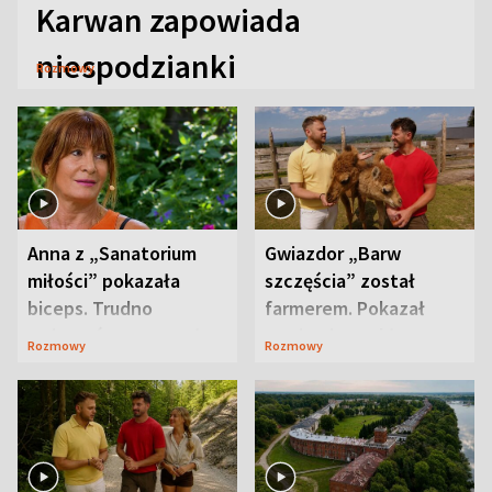
Karwan zapowiada
niespodzianki
Rozmowy
Anna z „Sanatorium
Gwiazdor „Barw
miłości” pokazała
szczęścia” został
biceps. Trudno
farmerem. Pokazał
uwierzyć, co przeszła
swoje niezwykłe
Rozmowy
Rozmowy
wcześniej
ranczo