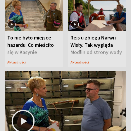
To nie było miejsce
Rejs u zbiegu Narwi i
hazardu. Co mieściło
Wisły. Tak wygląda
się w Kasynie
Modlin od strony wody
Oficerskim?
Aktualności
Aktualności