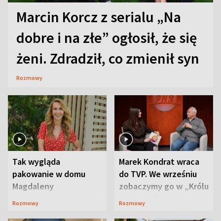
Marcin Korcz z serialu „Na
dobre i na złe” ogłosił, że się
żeni. Zdradził, co zmienił syn
Rozmowy
Tak wygląda
Marek Kondrat wraca
pakowanie w domu
do TVP. We wrześniu
Magdaleny
zobaczymy go w „Królu
Waligórskiej-Lisieckiej.
Maciusiu I”
Rozmowy
Rozmowy
Mąż nie odpuszcza