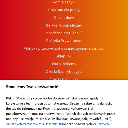
Komisja Etyki
Program dla prasy
Dla mediów
Serwis fotograficzny
Merchandising (znaki)
Polityka Prywatności
Polityka przeciwdziałania nadużyciom i korupcji
Sklep TVP
Biuro Reklamy
Oferta Dystrybucyjna
Oferta Handlowa
Dostępność
Szanujemy Twoją prywatność
Moje zgody
Kliknij "Akceptuję i przechodzę do serwisu", aby wyrazić zgody na
Procedura zgłoszeń wewnętrznych
korzystanie z technologii automatycznego śledzenia i zbierania danych,
dostęp do informacji na Twoim urządzeniu końcowym i ich
przechowywanie oraz na przetwarzanie Twoich danych osobowych przez
nas, czyli Telewizję Polską S.A. w likwidacji (zwaną dalej również „TVP”),
Zaufanych Partnerów z IAB* (1201 firm)
oraz pozostałych
Zaufanych