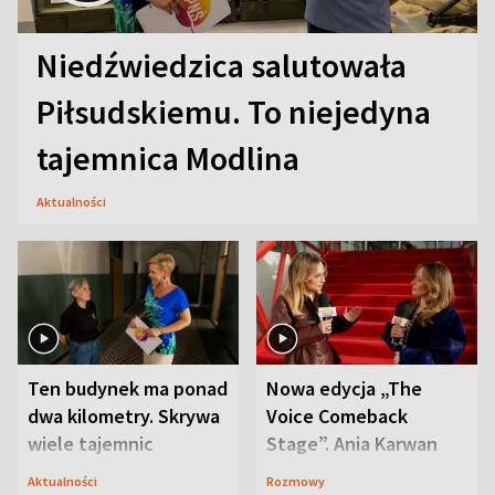
Niedźwiedzica salutowała
Piłsudskiemu. To niejedyna
tajemnica Modlina
Aktualności
Ten budynek ma ponad
Nowa edycja „The
dwa kilometry. Skrywa
Voice Comeback
wiele tajemnic
Stage”. Ania Karwan
zapowiada
Aktualności
Rozmowy