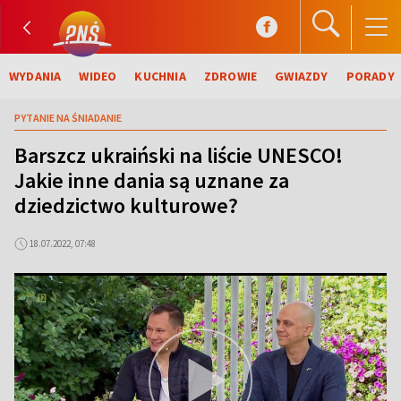
WYDANIA
WIDEO
KUCHNIA
ZDROWIE
GWIAZDY
PORADY
PYTANIE NA ŚNIADANIE
Barszcz ukraiński na liście UNESCO!
Jakie inne dania są uznane za
dziedzictwo kulturowe?
18.07.2022, 07:48