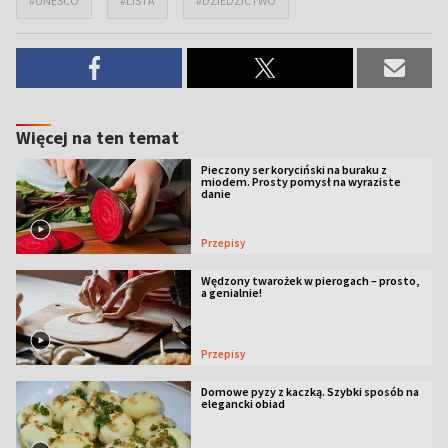
#UNESCO
#LISTA
#DZIEDZICTWO
Więcej na ten temat
Pieczony ser koryciński na buraku z
miodem. Prosty pomysł na wyraziste
danie
Przepisy
Wędzony twarożek w pierogach – prosto,
a genialnie!
Przepisy
Domowe pyzy z kaczką. Szybki sposób na
elegancki obiad