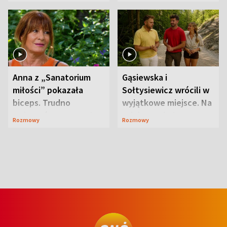
niespodzianki
Anna z „Sanatorium
Gąsiewska i
miłości” pokazała
Sołtysiewicz wrócili w
biceps. Trudno
wyjątkowe miejsce. Na
uwierzyć, co przeszła
szlaku czekał
Rozmowy
Rozmowy
wcześniej
niedźwiedź