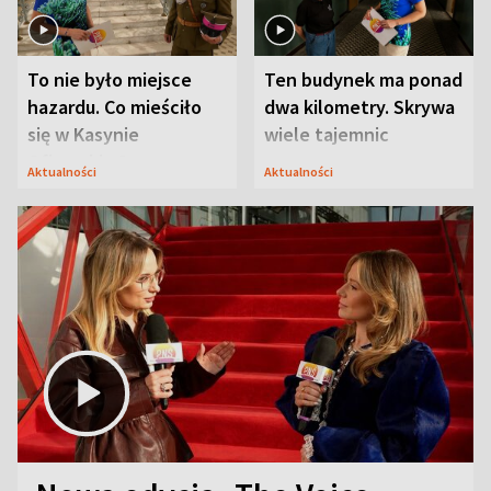
To nie było miejsce
Ten budynek ma ponad
hazardu. Co mieściło
dwa kilometry. Skrywa
się w Kasynie
wiele tajemnic
Oficerskim?
Aktualności
Aktualności