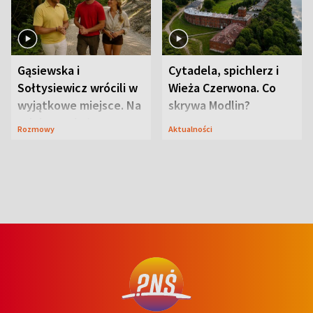
Gąsiewska i
Cytadela, spichlerz i
Sołtysiewicz wrócili w
Wieża Czerwona. Co
wyjątkowe miejsce. Na
skrywa Modlin?
szlaku czekał
Rozmowy
Aktualności
niedźwiedź