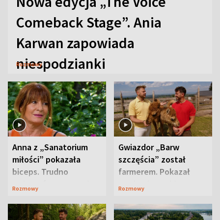
Nowa edycja „The Voice
Comeback Stage”. Ania
Karwan zapowiada
niespodzianki
Rozmowy
Anna z „Sanatorium
Gwiazdor „Barw
miłości” pokazała
szczęścia” został
biceps. Trudno
farmerem. Pokazał
uwierzyć, co przeszła
swoje niezwykłe
Rozmowy
Rozmowy
wcześniej
ranczo