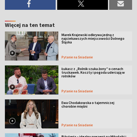
Więcej na ten temat
Marek Krajewski odkrywa jedną z
najciekawszych miejscowości Dolnego
Śląska
Pytanie na Śniadanie
Łukasz z „Rolnik szuka żony” o cenach
truskawek. Koszty i pogoda uderzają w
rolników
Pytanie na Śniadanie
Ewa Chodakowska o tajemniczej
chorobie mięśni
Pytanie na Śniadanie
Biżuteria – idealny prezent na Mikołajki i