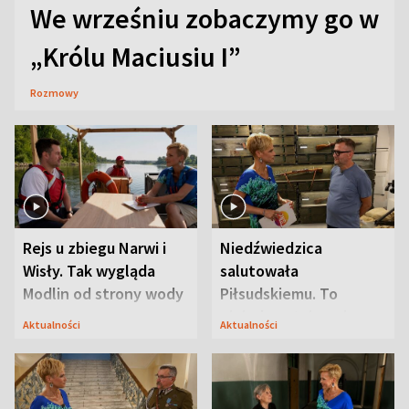
We wrześniu zobaczymy go w
„Królu Maciusiu I”
Rozmowy
Rejs u zbiegu Narwi i
Niedźwiedzica
Wisły. Tak wygląda
salutowała
Modlin od strony wody
Piłsudskiemu. To
niejedyna tajemnica
Aktualności
Aktualności
Modlina