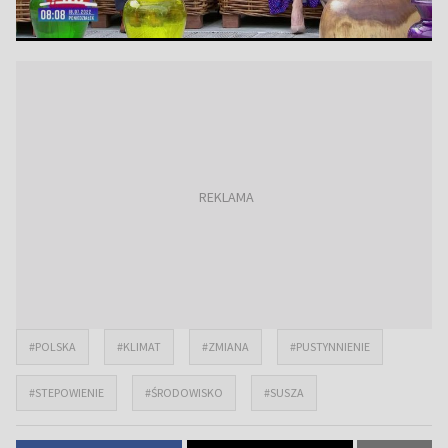
#POLSKA
#KLIMAT
#ZMIANA
#PUSTYNNIENIE
#STEPOWIENIE
#ŚRODOWISKO
#SUSZA