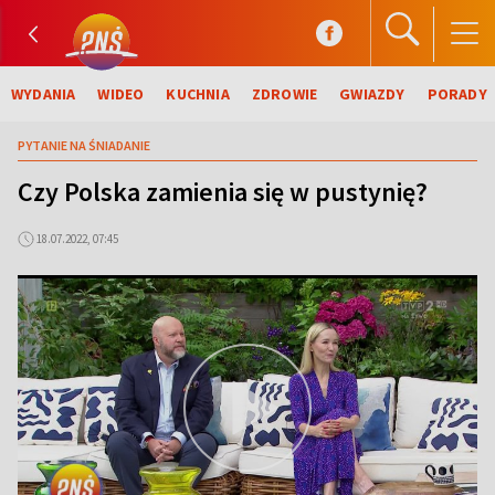
WYDANIA
WIDEO
KUCHNIA
ZDROWIE
GWIAZDY
PORADY
PYTANIE NA ŚNIADANIE
Czy Polska zamienia się w pustynię?
18.07.2022, 07:45