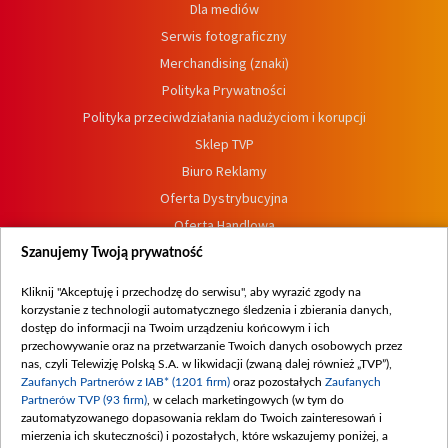
Dla mediów
Serwis fotograficzny
Merchandising (znaki)
Polityka Prywatności
Polityka przeciwdziałania nadużyciom i korupcji
Sklep TVP
Biuro Reklamy
Oferta Dystrybucyjna
Oferta Handlowa
Dostępność
Szanujemy Twoją prywatność
Moje zgody
Kliknij "Akceptuję i przechodzę do serwisu", aby wyrazić zgody na
Procedura zgłoszeń wewnętrznych
korzystanie z technologii automatycznego śledzenia i zbierania danych,
dostęp do informacji na Twoim urządzeniu końcowym i ich
przechowywanie oraz na przetwarzanie Twoich danych osobowych przez
nas, czyli Telewizję Polską S.A. w likwidacji (zwaną dalej również „TVP”),
Zaufanych Partnerów z IAB* (1201 firm)
oraz pozostałych
Zaufanych
Partnerów TVP (93 firm)
, w celach marketingowych (w tym do
zautomatyzowanego dopasowania reklam do Twoich zainteresowań i
mierzenia ich skuteczności) i pozostałych, które wskazujemy poniżej, a