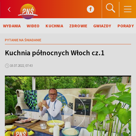
WYDANIA
WIDEO
KUCHNIA
ZDROWIE
GWIAZDY
PORADY
PYTANIE NA ŚNIADANIE
Kuchnia północnych Włoch cz.1
18.07.2022, 07:43