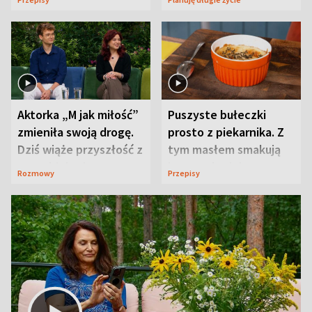
Aktorka „M jak miłość”
Puszyste bułeczki
zmieniła swoją drogę.
prosto z piekarnika. Z
Dziś wiąże przyszłość z
tym masłem smakują
neurobiologią
jeszcze lepiej
Rozmowy
Przepisy