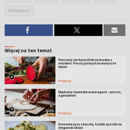
#TAGLIATELLE
Więcej na ten temat
Pieczony ser koryciński na buraku z
miodem. Prosty pomysł na wyraziste
danie
Przepisy
Wędzony twarożek w pierogach – prosto,
a genialnie!
Przepisy
Domowe pyzy z kaczką. Szybki sposób na
elegancki obiad