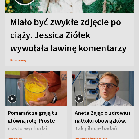
Miało być zwykłe zdjęcie po
ciąży. Jessica Ziółek
wywołała lawinę komentarzy
Rozmowy
Pomarańcze grają tu
Aneta Zając o zdrowiu i
główną rolę. Proste
natłoku obowiązków.
ciasto wychodzi
Tak pilnuje badań i
wyjątkowo wilgotne
wizyt
Przepisy
Planuję długie życie