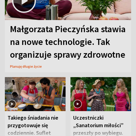
Małgorzata Pieczyńska stawia
na nowe technologie. Tak
organizuje sprawy zdrowotne
Planuję długie życie
Takiego śniadania nie
Uczestniczki
przygotowuje się
„Sanatorium miłości”
codziennie. Suflet
przeszły po wybiegu.