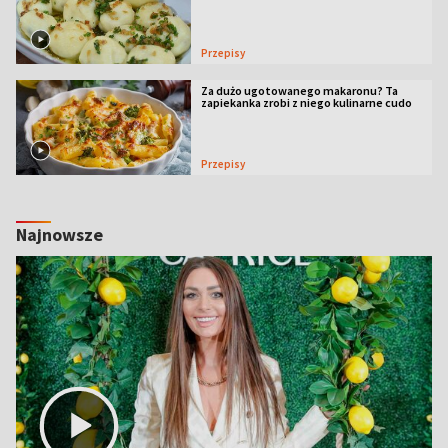
Przepisy
Za dużo ugotowanego makaronu? Ta
zapiekanka zrobi z niego kulinarne cudo
Przepisy
Najnowsze