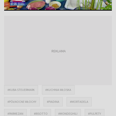
#KUBA STEUERMARK
#KUCHNIA WŁOSKA
#PÓŁNOCNE WŁOCHY
#PIADINA
#MORTADELA
#PARMEZAN
#RISOTTO
#MONDEGHILI
#PULPETY