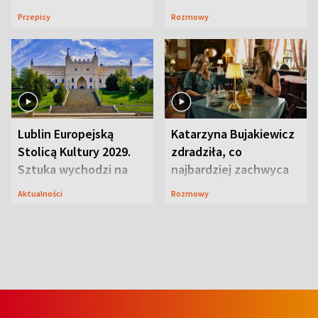
serowy zachwyca
Te stylizacje
Przepisy
Rozmowy
smakiem
przyciągały wzrok
Lublin Europejską
Katarzyna Bujakiewicz
Stolicą Kultury 2029.
zdradziła, co
Sztuka wychodzi na
najbardziej zachwyca
ulice
ją w Lublinie
Aktualności
Rozmowy