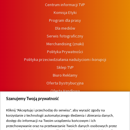
Centrum informacji TVP
Komisja Etyki
Program dla prasy
Dla mediów
Serwis fotograficzny
Merchandising (znaki)
Polityka Prywatności
Polityka przeciwdziałania nadużyciom i korupcji
Sklep TVP
Biuro Reklamy
Oferta Dystrybucyjna
Oferta Handlowa
Dostępność
Szanujemy Twoją prywatność
Moje zgody
Kliknij "Akceptuję i przechodzę do serwisu", aby wyrazić zgody na
Procedura zgłoszeń wewnętrznych
korzystanie z technologii automatycznego śledzenia i zbierania danych,
dostęp do informacji na Twoim urządzeniu końcowym i ich
przechowywanie oraz na przetwarzanie Twoich danych osobowych przez