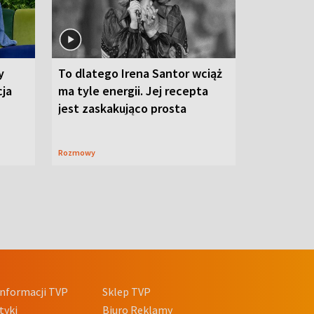
y
To dlatego Irena Santor wciąż
cja
ma tyle energii. Jej recepta
jest zaskakująco prosta
Rozmowy
nformacji TVP
Sklep TVP
tyki
Biuro Reklamy