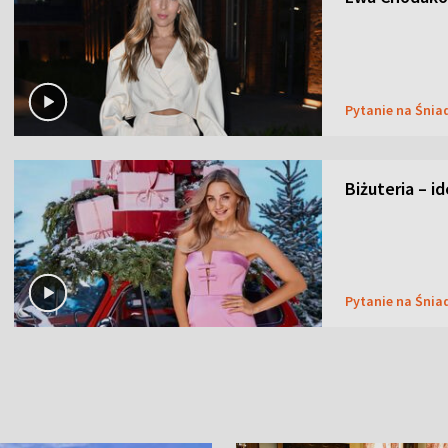
Pytanie na Śnia
Biżuteria – i
Pytanie na Śnia