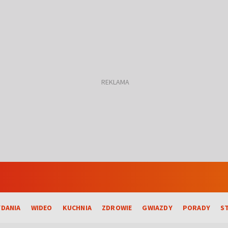
DANIA
WIDEO
KUCHNIA
ZDROWIE
GWIAZDY
PORADY
S