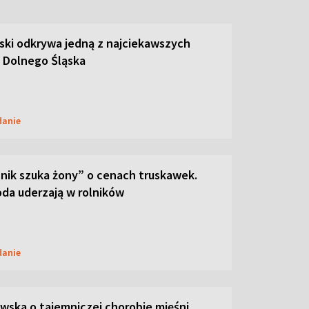
ski odkrywa jedną z najciekawszych
 Dolnego Śląska
danie
lnik szuka żony” o cenach truskawek.
oda uderzają w rolników
danie
ska o tajemniczej chorobie mięśni