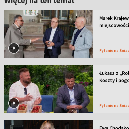
Więcej na ten temat
Marek Krajew
miejscowości
Pytanie na Śnia
Łukasz z „Ro
Koszty i pog
Pytanie na Śnia
Ewa Chodakow