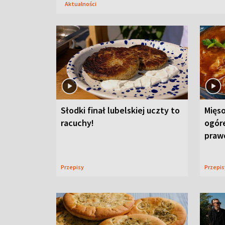
Aktualności
Słodki finał lubelskiej uczty to
Mięso
racuchy!
ogór
praw
Przepisy
Przepi