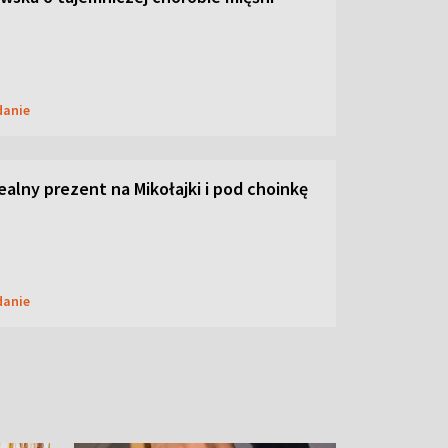
danie
dealny prezent na Mikołajki i pod choinkę
danie