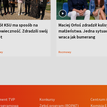
ół KSU ma sposób na
Maciej Orłoś zdradził kulis
wieczność. Zdradzili swój
małżeństwa. Jedna sytua
et
wraca jak bumerang
wy
Rozmowy
ment TVP
Konkursy
Centrum i
Programowa
Zgłoś program (ROPAT)
Komisja E