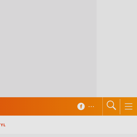
...
TYL