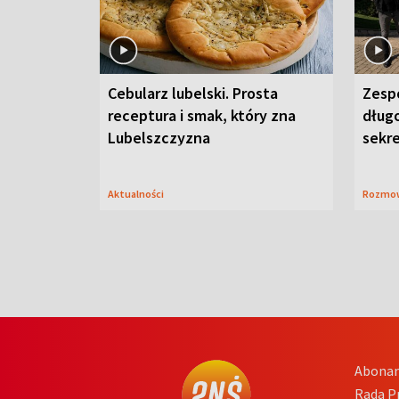
Cebularz lubelski. Prosta
Zesp
receptura i smak, który zna
długo
Lubelszczyzna
sekr
Aktualności
Rozmo
Abona
Rada 