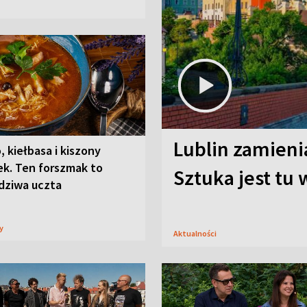
Lublin zamienia
, kiełbasa i kiszony
ek. Ten forszmak to
Sztuka jest tu
dziwa uczta
sy
Aktualności