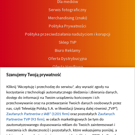
Dla mediów
Serwis fotograficzny
Merchandising (znaki)
Polityka Prywatności
Polityka przeciwdziałania nadużyciom i korupcji
Sklep TVP
Biuro Reklamy
Oferta Dystrybucyjna
Oferta Handlowa
Dostępność
Szanujemy Twoją prywatność
Moje zgody
Kliknij "Akceptuję i przechodzę do serwisu", aby wyrazić zgody na
Procedura zgłoszeń wewnętrznych
korzystanie z technologii automatycznego śledzenia i zbierania danych,
dostęp do informacji na Twoim urządzeniu końcowym i ich
przechowywanie oraz na przetwarzanie Twoich danych osobowych przez
nas, czyli Telewizję Polską S.A. w likwidacji (zwaną dalej również „TVP”),
Zaufanych Partnerów z IAB* (1201 firm)
oraz pozostałych
Zaufanych
Partnerów TVP (93 firm)
, w celach marketingowych (w tym do
zautomatyzowanego dopasowania reklam do Twoich zainteresowań i
mierzenia ich skuteczności) i pozostałych, które wskazujemy poniżej, a