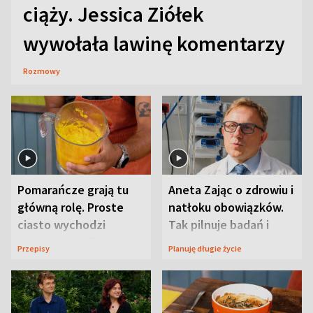
ciąży. Jessica Ziółek
wywołała lawinę komentarzy
Rozmowy
Pomarańcze grają tu
Aneta Zając o zdrowiu i
główną rolę. Proste
natłoku obowiązków.
ciasto wychodzi
Tak pilnuje badań i
wyjątkowo wilgotne
wizyt
Przepisy
Planuję długie życie