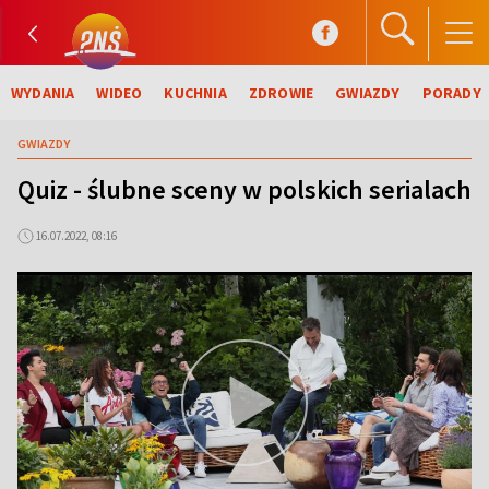
WYDANIA
WIDEO
KUCHNIA
ZDROWIE
GWIAZDY
PORADY
GWIAZDY
Quiz - ślubne sceny w polskich serialach
16.07.2022, 08:16