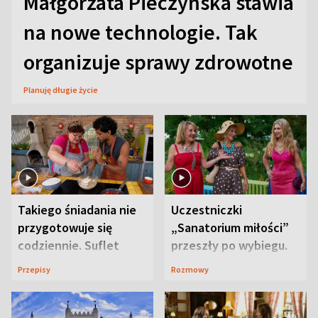
Małgorzata Pieczyńska stawia
na nowe technologie. Tak
organizuje sprawy zdrowotne
Planuję długie życie
Takiego śniadania nie
Uczestniczki
przygotowuje się
„Sanatorium miłości”
codziennie. Suflet
przeszły po wybiegu.
serowy zachwyca
Te stylizacje
Przepisy
Rozmowy
smakiem
przyciągały wzrok