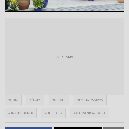
#QUIZ
#ŚLUBY
#SERIALE
#EMILIA DANKWA
#JAKUB KUCNER
#FILIP LATO
#ALEKSANDRA SROKA