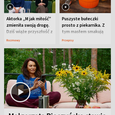
Aktorka „M jak miłość”
Puszyste bułeczki
zmieniła swoją drogę.
prosto z piekarnika. Z
Dziś wiąże przyszłość z
tym masłem smakują
neurobiologią
jeszcze lepiej
Rozmowy
Przepisy