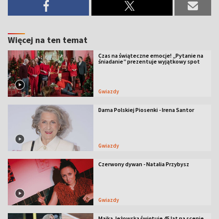
Więcej na ten temat
Czas na świąteczne emocje! „Pytanie na
śniadanie” prezentuje wyjątkowy spot
Gwiazdy
Dama Polskiej Piosenki - Irena Santor
Gwiazdy
Czerwony dywan - Natalia Przybysz
Gwiazdy
Majka Jeżowska świętuje 45 lat na scenie