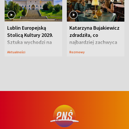
Lublin Europejską
Katarzyna Bujakiewicz
Stolicą Kultury 2029.
zdradziła, co
Sztuka wychodzi na
najbardziej zachwyca
ulice
ją w Lublinie
Aktualności
Rozmowy