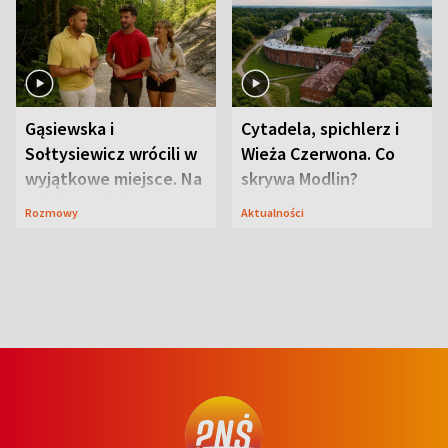
Gąsiewska i
Cytadela, spichlerz i
Sołtysiewicz wrócili w
Wieża Czerwona. Co
wyjątkowe miejsce. Na
skrywa Modlin?
szlaku czekał
Rozmowy
Aktualności
niedźwiedź