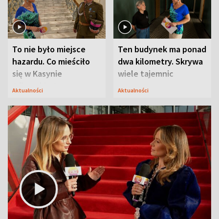
To nie było miejsce
Ten budynek ma ponad
hazardu. Co mieściło
dwa kilometry. Skrywa
się w Kasynie
wiele tajemnic
Oficerskim?
Aktualności
Aktualności