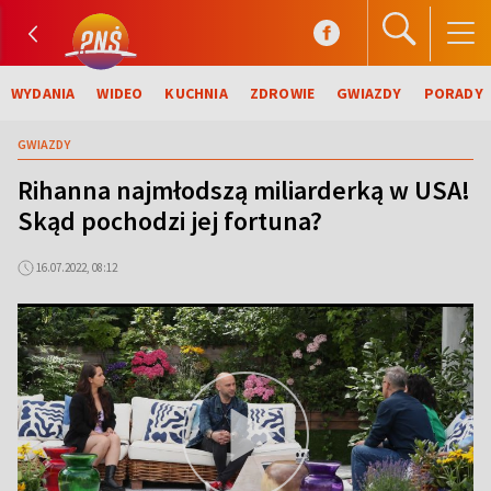
WYDANIA
WIDEO
KUCHNIA
ZDROWIE
GWIAZDY
PORADY
GWIAZDY
Rihanna najmłodszą miliarderką w USA!
Skąd pochodzi jej fortuna?
16.07.2022, 08:12