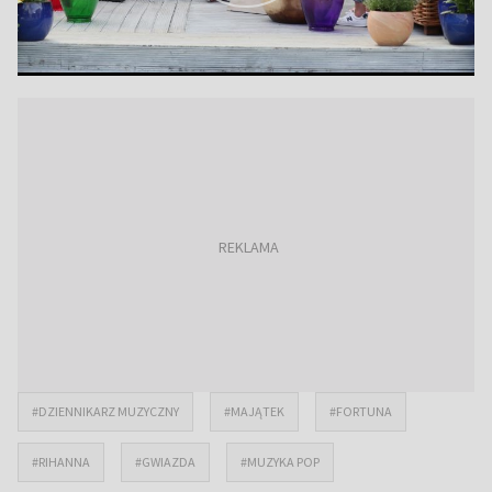
#DZIENNIKARZ MUZYCZNY
#MAJĄTEK
#FORTUNA
#RIHANNA
#GWIAZDA
#MUZYKA POP