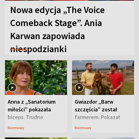
Nowa edycja „The Voice
Comeback Stage”. Ania
Karwan zapowiada
niespodzianki
Rozmowy
Anna z „Sanatorium
Gwiazdor „Barw
miłości” pokazała
szczęścia” został
biceps. Trudno
farmerem. Pokazał
uwierzyć, co przeszła
swoje niezwykłe
Rozmowy
Rozmowy
wcześniej
ranczo