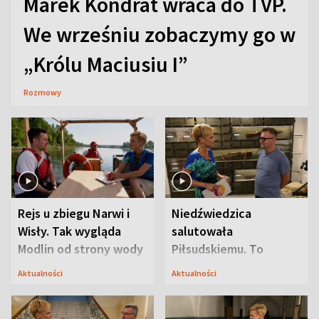
Marek Kondrat wraca do TVP.
We wrześniu zobaczymy go w
„Królu Maciusiu I”
Rozmowy
Rejs u zbiegu Narwi i
Niedźwiedzica
Wisły. Tak wygląda
salutowała
Modlin od strony wody
Piłsudskiemu. To
niejedyna tajemnica
Aktualności
Aktualności
Modlina