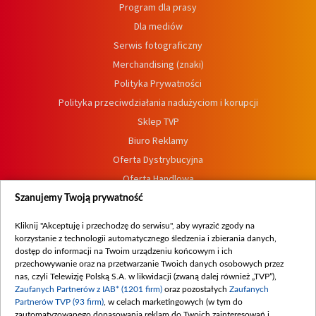
Program dla prasy
Dla mediów
Serwis fotograficzny
Merchandising (znaki)
Polityka Prywatności
Polityka przeciwdziałania nadużyciom i korupcji
Sklep TVP
Biuro Reklamy
Oferta Dystrybucyjna
Oferta Handlowa
Dostępność
Szanujemy Twoją prywatność
Moje zgody
Kliknij "Akceptuję i przechodzę do serwisu", aby wyrazić zgody na
Procedura zgłoszeń wewnętrznych
korzystanie z technologii automatycznego śledzenia i zbierania danych,
dostęp do informacji na Twoim urządzeniu końcowym i ich
przechowywanie oraz na przetwarzanie Twoich danych osobowych przez
nas, czyli Telewizję Polską S.A. w likwidacji (zwaną dalej również „TVP”),
Zaufanych Partnerów z IAB* (1201 firm)
oraz pozostałych
Zaufanych
Partnerów TVP (93 firm)
, w celach marketingowych (w tym do
zautomatyzowanego dopasowania reklam do Twoich zainteresowań i