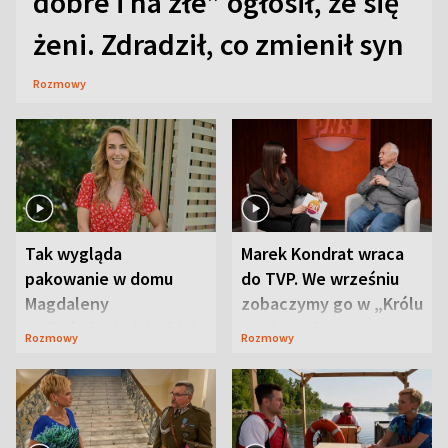
dobre i na złe” ogłosił, że się
żeni. Zdradził, co zmienił syn
Rozmowy
Tak wygląda
Marek Kondrat wraca
pakowanie w domu
do TVP. We wrześniu
Magdaleny
zobaczymy go w „Królu
Waligórskiej-Lisieckiej.
Maciusiu I”
Rozmowy
Rozmowy
Mąż nie odpuszcza