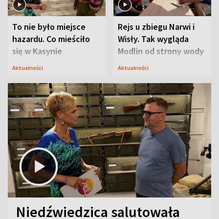
To nie było miejsce
Rejs u zbiegu Narwi i
hazardu. Co mieściło
Wisły. Tak wygląda
się w Kasynie
Modlin od strony wody
Oficerskim?
Aktualności
Aktualności
Niedźwiedzica salutowała