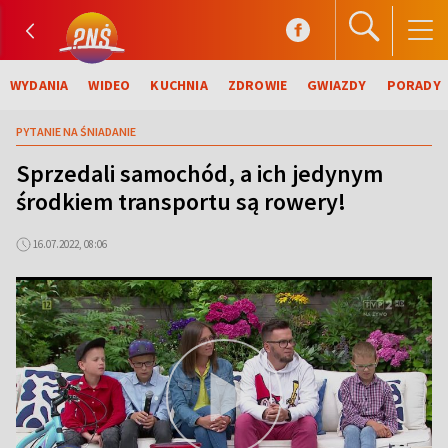
WYDANIA
WIDEO
KUCHNIA
ZDROWIE
GWIAZDY
PORADY
PYTANIE NA ŚNIADANIE
Sprzedali samochód, a ich jedynym
środkiem transportu są rowery!
16.07.2022, 08:06