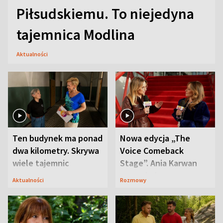
Piłsudskiemu. To niejedyna
tajemnica Modlina
Aktualności
Ten budynek ma ponad
Nowa edycja „The
dwa kilometry. Skrywa
Voice Comeback
wiele tajemnic
Stage”. Ania Karwan
zapowiada
Aktualności
Rozmowy
niespodzianki