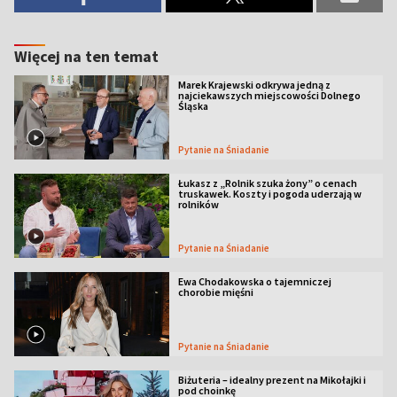
Więcej na ten temat
Marek Krajewski odkrywa jedną z
najciekawszych miejscowości Dolnego
Śląska
Pytanie na Śniadanie
Łukasz z „Rolnik szuka żony” o cenach
truskawek. Koszty i pogoda uderzają w
rolników
Pytanie na Śniadanie
Ewa Chodakowska o tajemniczej
chorobie mięśni
Pytanie na Śniadanie
Biżuteria – idealny prezent na Mikołajki i
pod choinkę