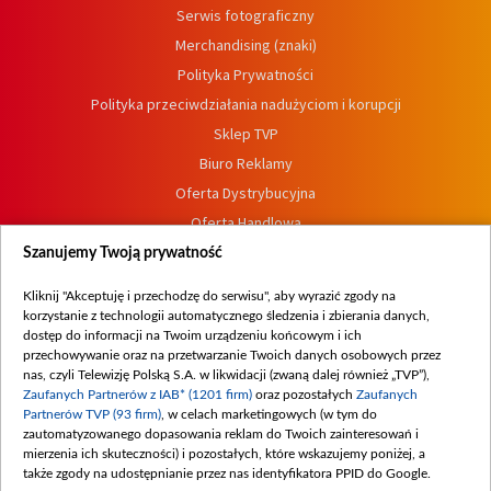
Serwis fotograficzny
Merchandising (znaki)
Polityka Prywatności
Polityka przeciwdziałania nadużyciom i korupcji
Sklep TVP
Biuro Reklamy
Oferta Dystrybucyjna
Oferta Handlowa
Dostępność
Szanujemy Twoją prywatność
Moje zgody
Kliknij "Akceptuję i przechodzę do serwisu", aby wyrazić zgody na
Procedura zgłoszeń wewnętrznych
korzystanie z technologii automatycznego śledzenia i zbierania danych,
dostęp do informacji na Twoim urządzeniu końcowym i ich
przechowywanie oraz na przetwarzanie Twoich danych osobowych przez
nas, czyli Telewizję Polską S.A. w likwidacji (zwaną dalej również „TVP”),
Zaufanych Partnerów z IAB* (1201 firm)
oraz pozostałych
Zaufanych
Partnerów TVP (93 firm)
, w celach marketingowych (w tym do
zautomatyzowanego dopasowania reklam do Twoich zainteresowań i
mierzenia ich skuteczności) i pozostałych, które wskazujemy poniżej, a
także zgody na udostępnianie przez nas identyfikatora PPID do Google.