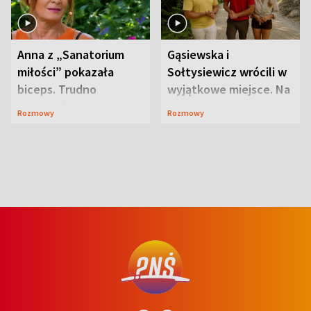
Anna z „Sanatorium
Gąsiewska i
miłości” pokazała
Sołtysiewicz wrócili w
biceps. Trudno
wyjątkowe miejsce. Na
uwierzyć, co przeszła
szlaku czekał
Rozmowy
Rozmowy
wcześniej
niedźwiedź