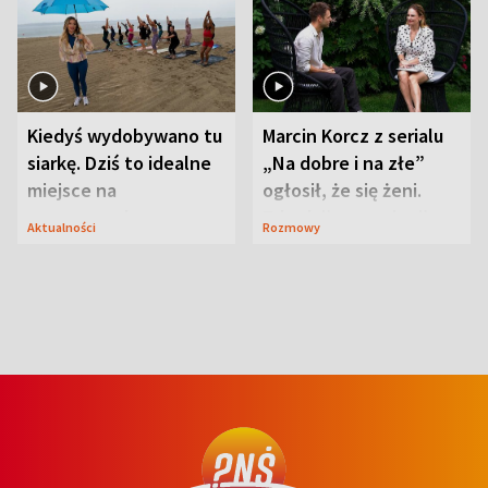
Kiedyś wydobywano tu
Marcin Korcz z serialu
siarkę. Dziś to idealne
„Na dobre i na złe”
miejsce na
ogłosił, że się żeni.
wypoczynek
Zdradził, co zmienił
Aktualności
Rozmowy
syn