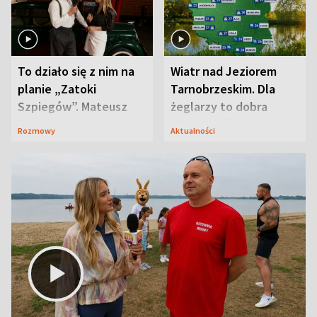
To działo się z nim na
Wiatr nad Jeziorem
planie „Zatoki
Tarnobrzeskim. Dla
Szpiegów”. Mateusz
żeglarzy to dobra
Janicki odsłonił
wiadomość
Rozmowy
Aktualności
aktorski sekret