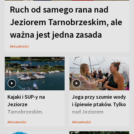
Ruch od samego rana nad
Jeziorem Tarnobrzeskim, ale
ważna jest jedna zasada
Aktualności
Kajaki i SUP-y na
Joga przy szumie wody
Jeziorze
i śpiewie ptaków. Tylko
Tarnobrzeskim.
nad Jeziorem
Przyrodnicy zwracają
Tarnobrzeskim
Aktualności
Aktualności
uwagę na coś jeszcze