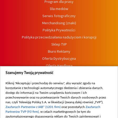
Program dla prasy
Dla mediów
Serwis fotograficzny
Merchandising (znaki)
Polityka Prywatności
Polityka przeciwdziałania nadużyciom i korupcji
Sklep TVP
Biuro Reklamy
Oferta Dystrybucyjna
Oferta Handlowa
Dostępność
Szanujemy Twoją prywatność
Moje zgody
Kliknij "Akceptuję i przechodzę do serwisu", aby wyrazić zgody na
Procedura zgłoszeń wewnętrznych
korzystanie z technologii automatycznego śledzenia i zbierania danych,
dostęp do informacji na Twoim urządzeniu końcowym i ich
przechowywanie oraz na przetwarzanie Twoich danych osobowych przez
nas, czyli Telewizję Polską S.A. w likwidacji (zwaną dalej również „TVP”),
Zaufanych Partnerów z IAB* (1201 firm)
oraz pozostałych
Zaufanych
Partnerów TVP (93 firm)
, w celach marketingowych (w tym do
zautomatyzowanego dopasowania reklam do Twoich zainteresowań i