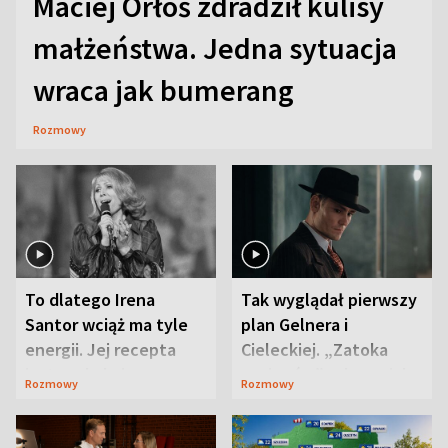
Maciej Orłoś zdradził kulisy
małżeństwa. Jedna sytuacja
wraca jak bumerang
Rozmowy
To dlatego Irena
Tak wyglądał pierwszy
Santor wciąż ma tyle
plan Gelnera i
energii. Jej recepta
Cieleckiej. „Zatoka
jest zaskakująco
szpiegów” od razu ich
Rozmowy
Rozmowy
prosta
zaskoczyła