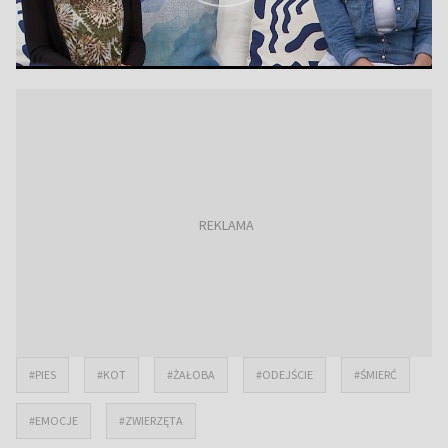
#PIES
#KOT
#ŻAŁOBA
#ODEJŚCIE
#ŚMIERĆ
#EMOCJE
#ZWIERZĘTA