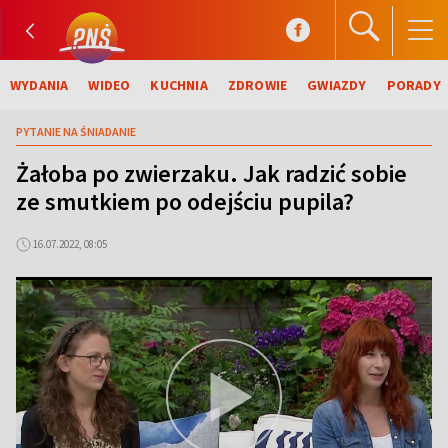
WYDANIA
WIDEO
KUCHNIA
ZDROWIE
GWIAZDY
PORADY
PYTANIE NA ŚNIADANIE
Żałoba po zwierzaku. Jak radzić sobie
ze smutkiem po odejściu pupila?
16.07.2022, 08:05