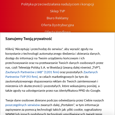
Polityka przeciwdziałania nadużyciom i korupcji
Sklep TVP
Biuro Reklamy
Oferta Dystrybucyjna
Oferta Handlowa
Dostępność
Szanujemy Twoją prywatność
Moje zgody
Kliknij "Akceptuję i przechodzę do serwisu", aby wyrazić zgody na
Procedura zgłoszeń wewnętrznych
korzystanie z technologii automatycznego śledzenia i zbierania danych,
dostęp do informacji na Twoim urządzeniu końcowym i ich
przechowywanie oraz na przetwarzanie Twoich danych osobowych przez
nas, czyli Telewizję Polską S.A. w likwidacji (zwaną dalej również „TVP”),
Zaufanych Partnerów z IAB* (1201 firm)
oraz pozostałych
Zaufanych
Partnerów TVP (93 firm)
, w celach marketingowych (w tym do
zautomatyzowanego dopasowania reklam do Twoich zainteresowań i
mierzenia ich skuteczności) i pozostałych, które wskazujemy poniżej, a
także zgody na udostępnianie przez nas identyfikatora PPID do Google.
Twoje dane osobowe zbierane podczas odwiedzania przez Ciebie naszych
poszczególnych serwisów
zwanych dalej „Portalem”, w tym informacje
zapisywane za pomocą technologii takich jak: pliki cookie, sygnalizatory
WWW lub innych podobnych technologii umożliwiających świadczenie