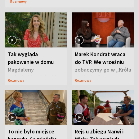
Rozmowy
Tak wygląda
Marek Kondrat wraca
pakowanie w domu
do TVP. We wrześniu
Magdaleny
zobaczymy go w „Królu
Waligórskiej-Lisieckiej.
Maciusiu I”
Rozmowy
Rozmowy
Mąż nie odpuszcza
To nie było miejsce
Rejs u zbiegu Narwi i