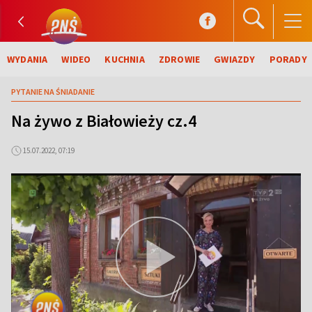
WYDANIA
WIDEO
KUCHNIA
ZDROWIE
GWIAZDY
PORADY
PYTANIE NA ŚNIADANIE
Na żywo z Białowieży cz.4
15.07.2022, 07:19