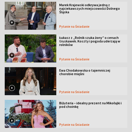
Marek Krajewski odkrywa jedną z
najciekawszych miejscowości Dolnego
Śląska
Pytanie na Śniadanie
Łukasz z „Rolnik szuka żony” o cenach
truskawek. Koszty i pogoda uderzają w
rolników
Pytanie na Śniadanie
Ewa Chodakowska o tajemniczej
chorobie mięśni
Pytanie na Śniadanie
Biżuteria – idealny prezent na Mikołajki i
pod choinkę
Pytanie na Śniadanie