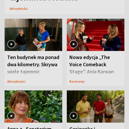
Aktualności
Ten budynek ma ponad
Nowa edycja „The
dwa kilometry. Skrywa
Voice Comeback
wiele tajemnic
Stage”. Ania Karwan
zapowiada
Aktualności
Rozmowy
niespodzianki
Anna z „Sanatorium
Gąsiewska i