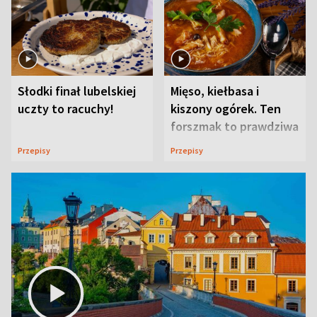
Słodki finał lubelskiej
Mięso, kiełbasa i
uczty to racuchy!
kiszony ogórek. Ten
forszmak to prawdziwa
uczta
Przepisy
Przepisy