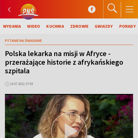
WYDANIA
WIDEO
KUCHNIA
ZDROWIE
GWIAZDY
PORADY
PYTANIE NA ŚNIADANIE
Polska lekarka na misji w Afryce -
przerażające historie z afrykańskiego
szpitala
14.07.2022, 07:04