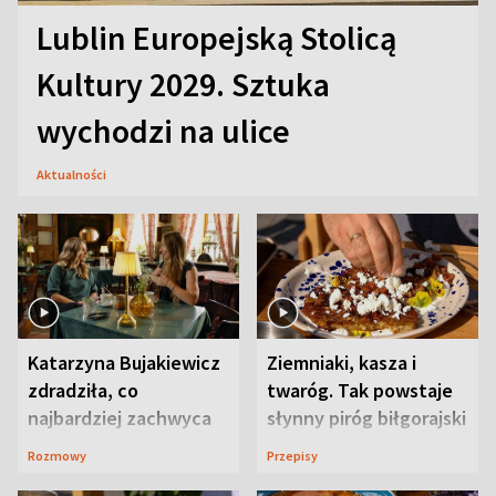
Lublin Europejską Stolicą
Kultury 2029. Sztuka
wychodzi na ulice
Aktualności
Katarzyna Bujakiewicz
Ziemniaki, kasza i
zdradziła, co
twaróg. Tak powstaje
najbardziej zachwyca
słynny piróg biłgorajski
ją w Lublinie
Rozmowy
Przepisy