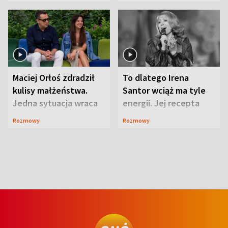
Maciej Orłoś zdradził
To dlatego Irena
kulisy małżeństwa.
Santor wciąż ma tyle
Jedna sytuacja wraca
energii. Jej recepta
jak bumerang
jest zaskakująco
Rozmowy
Rozmowy
prosta