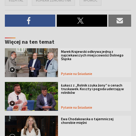
#SZPITAL
#OPIEKA ZDROWOTNA
#POMOC
Więcej na ten temat
Marek Krajewski odkrywa jedną z
najciekawszych miejscowości Dolnego
Śląska
Pytanie na Śniadanie
Łukasz z „Rolnik szuka żony” o cenach
truskawek. Koszty i pogoda uderzają w
rolników
Pytanie na Śniadanie
Ewa Chodakowska o tajemniczej
chorobie mięśni