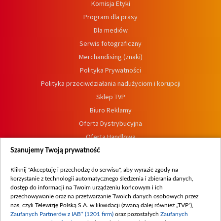
Komisja Etyki
Program dla prasy
Dla mediów
Serwis fotograficzny
Merchandising (znaki)
Polityka Prywatności
Polityka przeciwdziałania nadużyciom i korupcji
Sklep TVP
Biuro Reklamy
Oferta Dystrybucyjna
Oferta Handlowa
Dostępność
Szanujemy Twoją prywatność
Moje zgody
Kliknij "Akceptuję i przechodzę do serwisu", aby wyrazić zgody na
Procedura zgłoszeń wewnętrznych
korzystanie z technologii automatycznego śledzenia i zbierania danych,
dostęp do informacji na Twoim urządzeniu końcowym i ich
przechowywanie oraz na przetwarzanie Twoich danych osobowych przez
nas, czyli Telewizję Polską S.A. w likwidacji (zwaną dalej również „TVP”),
Zaufanych Partnerów z IAB* (1201 firm)
oraz pozostałych
Zaufanych