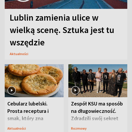
Lublin zamienia ulice w
wielką scenę. Sztuka jest tu
wszędzie
Aktualności
Cebularz lubelski.
Zespół KSU ma sposób
Prosta receptura i
na długowieczność.
smak, który zna
Zdradzili swój sekret
Lubelszczyzna
Aktualności
Rozmowy