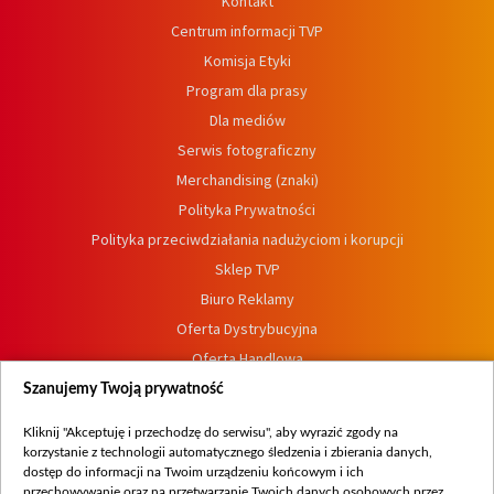
Kontakt
Centrum informacji TVP
Komisja Etyki
Program dla prasy
Dla mediów
Serwis fotograficzny
Merchandising (znaki)
Polityka Prywatności
Polityka przeciwdziałania nadużyciom i korupcji
Sklep TVP
Biuro Reklamy
Oferta Dystrybucyjna
Oferta Handlowa
Dostępność
Szanujemy Twoją prywatność
Moje zgody
Kliknij "Akceptuję i przechodzę do serwisu", aby wyrazić zgody na
Procedura zgłoszeń wewnętrznych
korzystanie z technologii automatycznego śledzenia i zbierania danych,
dostęp do informacji na Twoim urządzeniu końcowym i ich
przechowywanie oraz na przetwarzanie Twoich danych osobowych przez