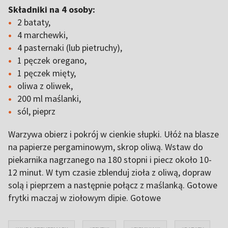
Składniki na 4 osoby:
2 bataty,
4 marchewki,
4 pasternaki (lub pietruchy),
1 pęczek oregano,
1 pęczek mięty,
oliwa z oliwek,
200 ml maślanki,
sól, pieprz
Warzywa obierz i pokrój w cienkie słupki. Ułóż na blasze
na papierze pergaminowym, skrop oliwą. Wstaw do
piekarnika nagrzanego na 180 stopni i piecz około 10-
12 minut. W tym czasie zblenduj zioła z oliwą, dopraw
solą i pieprzem a następnie połącz z maślanką. Gotowe
frytki maczaj w ziołowym dipie. Gotowe