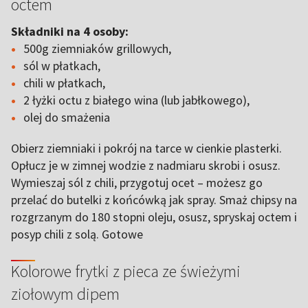
octem
Składniki na 4 osoby:
500g ziemniaków grillowych,
sól w płatkach,
chili w płatkach,
2 łyżki octu z białego wina (lub jabłkowego),
olej do smażenia
Obierz ziemniaki i pokrój na tarce w cienkie plasterki.
Opłucz je w zimnej wodzie z nadmiaru skrobi i osusz.
Wymieszaj sól z chili, przygotuj ocet – możesz go
przelać do butelki z końcówką jak spray. Smaż chipsy na
rozgrzanym do 180 stopni oleju, osusz, spryskaj octem i
posyp chili z solą. Gotowe
Kolorowe frytki z pieca ze świeżymi
ziołowym dipem