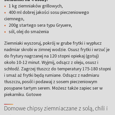
1 kg ziemniaków grillowych,
400 ml dobrej jakości sosu pieczeniowego
ciemnego,
200g startego sera typu Gryuere,
sól, olej do smażenia
Ziemniaki wyszoruj, pokrój w grube frytki i wypłucz
nadmiar skrobi w zimnej wodzie. Osusz frytki i wrzuć je
do frytury nagrzanej na 120 stopni opiekaj (gotuj)
około 10-12 minut. Wyjmij, odsącz z oleju, osusz i
schłodź. Zagrzej tłuszcz do temperatury 175-180 stopni
i smaż aż frytki będą rumiane. Odsącz z nadmiaru
tłuszczu, posól i podawaj z sosem pieczeniowym
posypane tartym serem. Możesz także zapiec ser w
piekarniku. Gotowe
Domowe chipsy ziemniaczane z solą, chili i