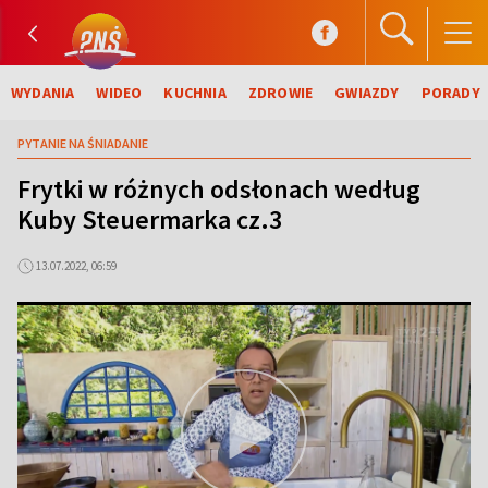
WYDANIA
WIDEO
KUCHNIA
ZDROWIE
GWIAZDY
PORADY
PYTANIE NA ŚNIADANIE
Frytki w różnych odsłonach według
Kuby Steuermarka cz.3
13.07.2022, 06:59