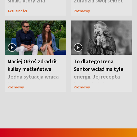
smak, który zna
Zdradzili swój sekret
Lubelszczyzna
Aktualności
Rozmowy
Maciej Orłoś zdradził
To dlatego Irena
kulisy małżeństwa.
Santor wciąż ma tyle
Jedna sytuacja wraca
energii. Jej recepta
jak bumerang
jest zaskakująco
Rozmowy
Rozmowy
prosta