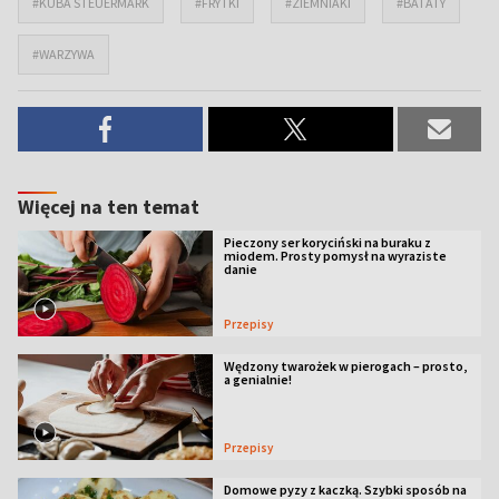
#KUBA STEUERMARK
#FRYTKI
#ZIEMNIAKI
#BATATY
#WARZYWA
Więcej na ten temat
Pieczony ser koryciński na buraku z
miodem. Prosty pomysł na wyraziste
danie
Przepisy
Wędzony twarożek w pierogach – prosto,
a genialnie!
Przepisy
Domowe pyzy z kaczką. Szybki sposób na