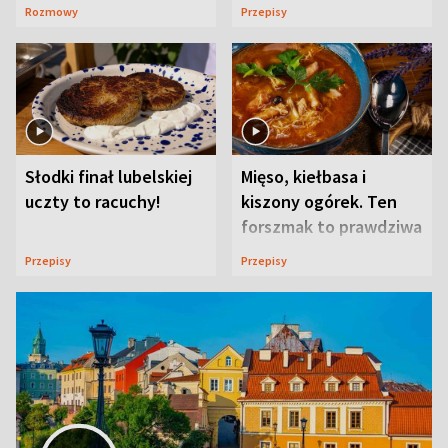
ją w Lublinie
Rozmowy
Przepisy
Słodki finał lubelskiej
Mięso, kiełbasa i
uczty to racuchy!
kiszony ogórek. Ten
forszmak to prawdziwa
uczta
Przepisy
Przepisy