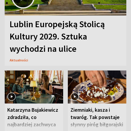
Lublin Europejską Stolicą
Kultury 2029. Sztuka
wychodzi na ulice
Aktualności
Katarzyna Bujakiewicz
Ziemniaki, kasza i
zdradziła, co
twaróg. Tak powstaje
najbardziej zachwyca
słynny piróg biłgorajski