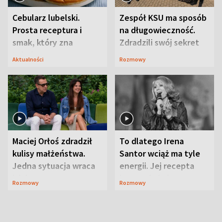
Cebularz lubelski.
Zespół KSU ma sposób
Prosta receptura i
na długowieczność.
smak, który zna
Zdradzili swój sekret
Lubelszczyzna
Aktualności
Rozmowy
Maciej Orłoś zdradził
To dlatego Irena
kulisy małżeństwa.
Santor wciąż ma tyle
Jedna sytuacja wraca
energii. Jej recepta
jak bumerang
jest zaskakująco
Rozmowy
Rozmowy
prosta