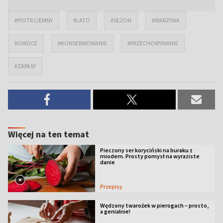
#PIOTR CIEMNY
#LATO
#SEZON
#WARZYWA
#OWOCE
#KONSERWOWANIE
#PRZECHOWYWANIE
#ZAPASY
Więcej na ten temat
Pieczony ser koryciński na buraku z
miodem. Prosty pomysł na wyraziste
danie
Przepisy
Wędzony twarożek w pierogach – prosto,
a genialnie!