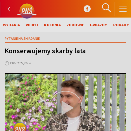
WYDANIA
WIDEO
KUCHNIA
ZDROWIE
GWIAZDY
PORADY
PYTANIE NA ŚNIADANIE
Konserwujemy skarby lata
13.07.2022, 06:52