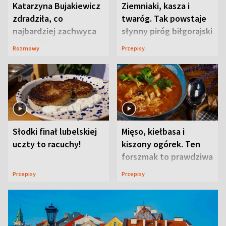
Katarzyna Bujakiewicz
Ziemniaki, kasza i
zdradziła, co
twaróg. Tak powstaje
najbardziej zachwyca
słynny piróg biłgorajski
ją w Lublinie
Rozmowy
Przepisy
Słodki finał lubelskiej
Mięso, kiełbasa i
uczty to racuchy!
kiszony ogórek. Ten
forszmak to prawdziwa
uczta
Przepisy
Przepisy