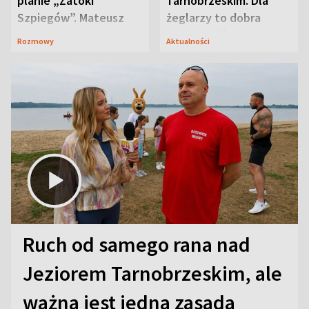
planie „Zatoki
Tarnobrzeskim. Dla
Szpiegów”. Mateusz
żeglarzy to dobra
Janicki odsłonił
wiadomość
Rozmowy
Aktualności
aktorski sekret
Ruch od samego rana nad
Jeziorem Tarnobrzeskim, ale
ważna jest jedna zasada