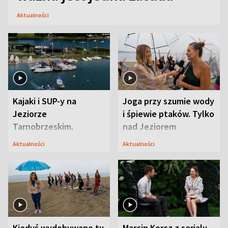
Aktualności
Kajaki i SUP-y na
Joga przy szumie wody
Jeziorze
i śpiewie ptaków. Tylko
Tarnobrzeskim.
nad Jeziorem
Przyrodnicy zwracają
Tarnobrzeskim
Aktualności
Aktualności
uwagę na coś jeszcze
Kiedyś wydobywano tu
Marcin Korcz z serialu