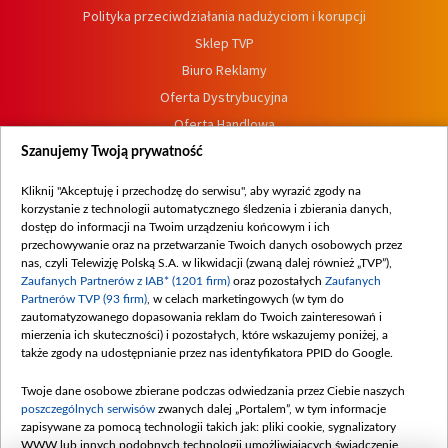
Polityka przeciwdziałania nadużyciom i korupcji
Sklep TVP
Biuro Reklamy
Oferta Dystrybucyjna
Oferta Handlowa
Dostępność
Szanujemy Twoją prywatność
Moje zgody
Kliknij "Akceptuję i przechodzę do serwisu", aby wyrazić zgody na
Procedura zgłoszeń wewnętrznych
korzystanie z technologii automatycznego śledzenia i zbierania danych,
dostęp do informacji na Twoim urządzeniu końcowym i ich
przechowywanie oraz na przetwarzanie Twoich danych osobowych przez
nas, czyli Telewizję Polską S.A. w likwidacji (zwaną dalej również „TVP”),
Zaufanych Partnerów z IAB* (1201 firm)
oraz pozostałych
Zaufanych
Partnerów TVP (93 firm)
, w celach marketingowych (w tym do
zautomatyzowanego dopasowania reklam do Twoich zainteresowań i
mierzenia ich skuteczności) i pozostałych, które wskazujemy poniżej, a
także zgody na udostępnianie przez nas identyfikatora PPID do Google.
Twoje dane osobowe zbierane podczas odwiedzania przez Ciebie naszych
poszczególnych serwisów
zwanych dalej „Portalem”, w tym informacje
zapisywane za pomocą technologii takich jak: pliki cookie, sygnalizatory
WWW lub innych podobnych technologii umożliwiających świadczenie