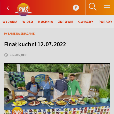
WYDANIA
WIDEO
KUCHNIA
ZDROWIE
GWIAZDY
PORADY
PYTANIE NA ŚNIADANIE
Finał kuchni 12.07.2022
12.07.2022, 08:09