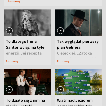
Rozmowy
To dlatego Irena
Tak wyglądał pierwszy
Santor wciąż ma tyle
plan Gelnera i
energii. Jej recepta
Cieleckiej. „Zatoka
jest zaskakująco
szpiegów” od razu ich
Rozmowy
Rozmowy
prosta
zaskoczyła
To działo się z nim na
Wiatr nad Jeziorem