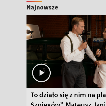
Najnowsze
To działo się z nim na pl
Szpiegów”. Mateusz Jani