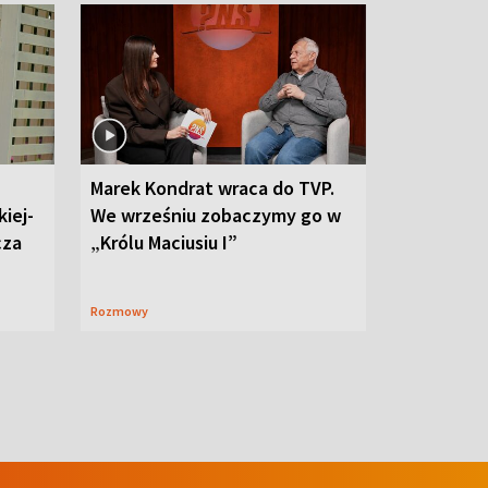
Marek Kondrat wraca do TVP.
iej-
We wrześniu zobaczymy go w
cza
„Królu Maciusiu I”
Rozmowy