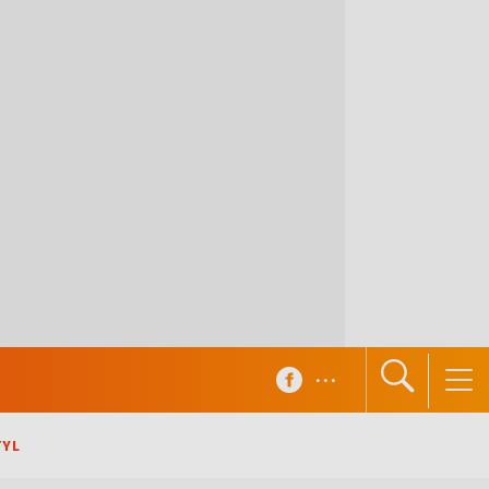
...
TYL