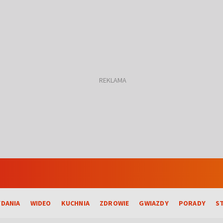
DANIA
WIDEO
KUCHNIA
ZDROWIE
GWIAZDY
PORADY
S