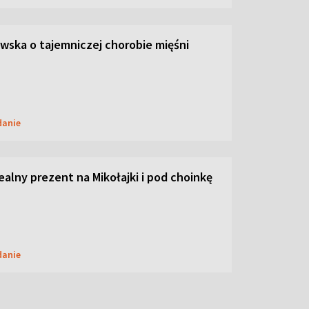
ska o tajemniczej chorobie mięśni
danie
dealny prezent na Mikołajki i pod choinkę
danie