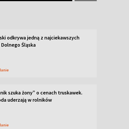
ski odkrywa jedną z najciekawszych
 Dolnego Śląska
danie
lnik szuka żony” o cenach truskawek.
oda uderzają w rolników
danie