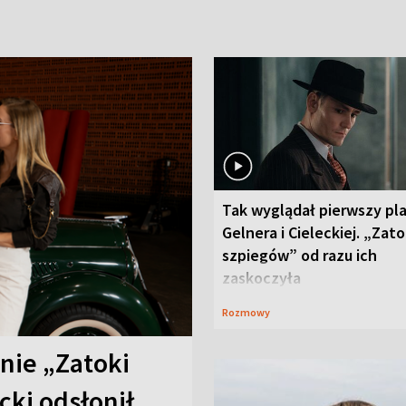
Tak wyglądał pierwszy pl
Gelnera i Cieleckiej. „Zat
szpiegów” od razu ich
zaskoczyła
Rozmowy
anie „Zatoki
cki odsłonił