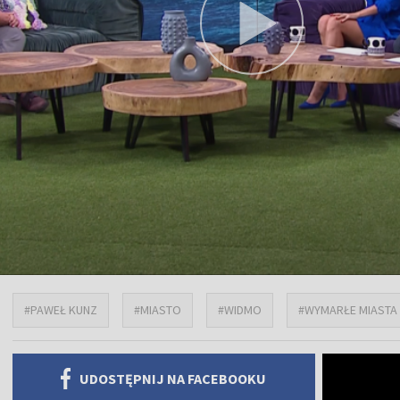
#PAWEŁ KUNZ
#MIASTO
#WIDMO
#WYMARŁE MIASTA
UDOSTĘPNIJ NA FACEBOOKU