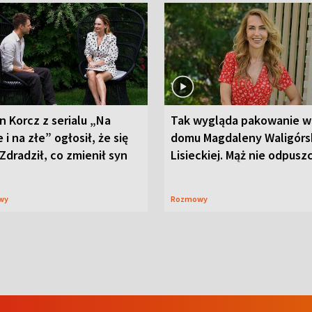
n Korcz z serialu „Na
Tak wygląda pakowanie w
 i na złe” ogłosił, że się
domu Magdaleny Waligórsk
 Zdradził, co zmienił syn
Lisieckiej. Mąż nie odpusz
wy
Rozmowy