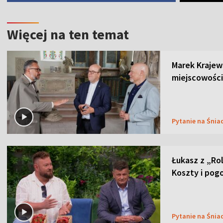
Więcej na ten temat
Marek Krajew
miejscowości
Pytanie na Śnia
Łukasz z „Ro
Koszty i pog
Pytanie na Śnia