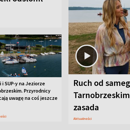
Ruch od sameg
i i SUP-y na Jeziorze
obrzeskim. Przyrodnicy
Tarnobrzeskim,
cają uwagę na coś jeszcze
zasada
ności
Aktualności