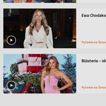
Ewa Chodakow
Pytanie na Śnia
Biżuteria – i
Pytanie na Śnia