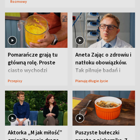
Rozmowy
Pomarańcze grają tu
Aneta Zając o zdrowiu i
główną rolę. Proste
natłoku obowiązków.
ciasto wychodzi
Tak pilnuje badań i
wyjątkowo wilgotne
wizyt
Przepisy
Planuję długie życie
Aktorka „M jak miłość”
Puszyste bułeczki