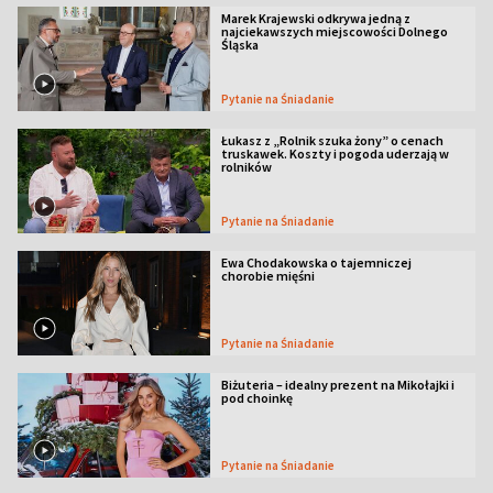
Marek Krajewski odkrywa jedną z
najciekawszych miejscowości Dolnego
Śląska
Pytanie na Śniadanie
Łukasz z „Rolnik szuka żony” o cenach
truskawek. Koszty i pogoda uderzają w
rolników
Pytanie na Śniadanie
Ewa Chodakowska o tajemniczej
chorobie mięśni
Pytanie na Śniadanie
Biżuteria – idealny prezent na Mikołajki i
pod choinkę
Pytanie na Śniadanie