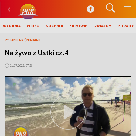
WYDANIA
WIDEO
KUCHNIA
ZDROWIE
GWIAZDY
PORADY
PYTANIE NA ŚNIADANIE
Na żywo z Ustki cz.4
11.07.2022, 07:26