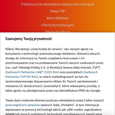
Polityka przeciwdziałania nadużyciom i korupcji
Sklep TVP
Biuro Reklamy
Oferta Dystrybucyjna
Oferta Handlowa
Dostępność
Szanujemy Twoją prywatność
Moje zgody
Kliknij "Akceptuję i przechodzę do serwisu", aby wyrazić zgody na
Procedura zgłoszeń wewnętrznych
korzystanie z technologii automatycznego śledzenia i zbierania danych,
dostęp do informacji na Twoim urządzeniu końcowym i ich
przechowywanie oraz na przetwarzanie Twoich danych osobowych przez
nas, czyli Telewizję Polską S.A. w likwidacji (zwaną dalej również „TVP”),
Zaufanych Partnerów z IAB* (1201 firm)
oraz pozostałych
Zaufanych
Partnerów TVP (93 firm)
, w celach marketingowych (w tym do
zautomatyzowanego dopasowania reklam do Twoich zainteresowań i
mierzenia ich skuteczności) i pozostałych, które wskazujemy poniżej, a
także zgody na udostępnianie przez nas identyfikatora PPID do Google.
Twoje dane osobowe zbierane podczas odwiedzania przez Ciebie naszych
poszczególnych serwisów
zwanych dalej „Portalem”, w tym informacje
zapisywane za pomocą technologii takich jak: pliki cookie, sygnalizatory
WWW lub innych podobnych technologii umożliwiających świadczenie