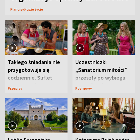
Planuję długie życie
Takiego śniadania nie
Uczestniczki
przygotowuje się
„Sanatorium miłości”
codziennie. Suflet
przeszły po wybiegu.
serowy zachwyca
Te stylizacje
Przepisy
Rozmowy
smakiem
przyciągały wzrok
Lublin Europejską
Katarzyna Bujakiewicz