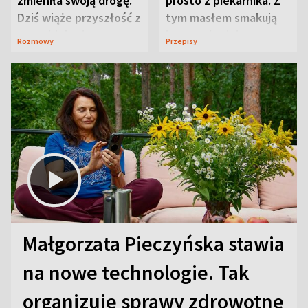
zmieniła swoją drogę.
prosto z piekarnika. Z
Dziś wiąże przyszłość z
tym masłem smakują
neurobiologią
jeszcze lepiej
Rozmowy
Przepisy
Małgorzata Pieczyńska stawia
na nowe technologie. Tak
organizuje sprawy zdrowotne