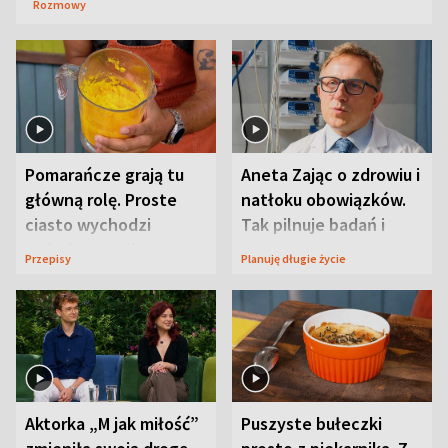
Rozmowy
Pomarańcze grają tu
Aneta Zając o zdrowiu i
główną rolę. Proste
natłoku obowiązków.
ciasto wychodzi
Tak pilnuje badań i
wyjątkowo wilgotne
wizyt
Przepisy
Planuję długie życie
Aktorka „M jak miłość”
Puszyste bułeczki