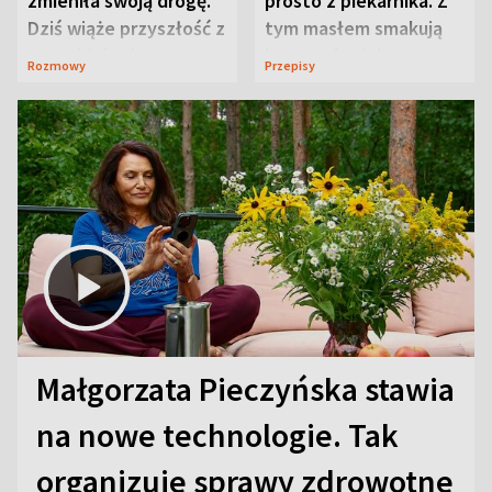
zmieniła swoją drogę.
prosto z piekarnika. Z
Dziś wiąże przyszłość z
tym masłem smakują
neurobiologią
jeszcze lepiej
Rozmowy
Przepisy
Małgorzata Pieczyńska stawia
na nowe technologie. Tak
organizuje sprawy zdrowotne