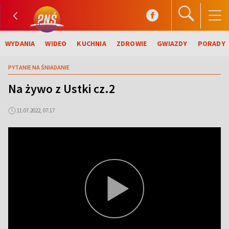
WYDANIA
WIDEO
KUCHNIA
ZDROWIE
GWIAZDY
PORADY
PYTANIE NA ŚNIADANIE
Na żywo z Ustki cz.2
11.07.2022, 07:17