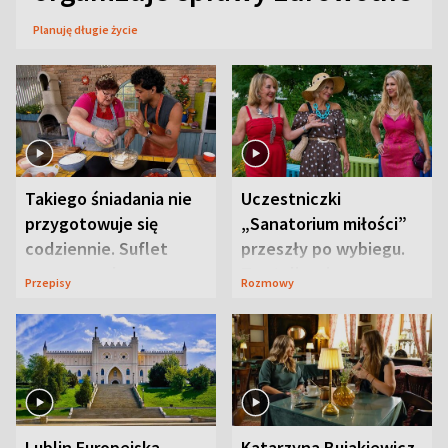
Planuję długie życie
Takiego śniadania nie
Uczestniczki
przygotowuje się
„Sanatorium miłości”
codziennie. Suflet
przeszły po wybiegu.
serowy zachwyca
Te stylizacje
Przepisy
Rozmowy
smakiem
przyciągały wzrok
Lublin Europejską
Katarzyna Bujakiewicz