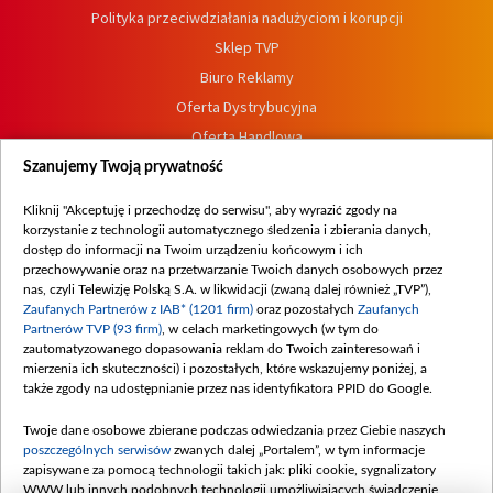
Polityka przeciwdziałania nadużyciom i korupcji
Sklep TVP
Biuro Reklamy
Oferta Dystrybucyjna
Oferta Handlowa
Dostępność
Szanujemy Twoją prywatność
Moje zgody
Kliknij "Akceptuję i przechodzę do serwisu", aby wyrazić zgody na
Procedura zgłoszeń wewnętrznych
korzystanie z technologii automatycznego śledzenia i zbierania danych,
dostęp do informacji na Twoim urządzeniu końcowym i ich
przechowywanie oraz na przetwarzanie Twoich danych osobowych przez
nas, czyli Telewizję Polską S.A. w likwidacji (zwaną dalej również „TVP”),
Zaufanych Partnerów z IAB* (1201 firm)
oraz pozostałych
Zaufanych
Partnerów TVP (93 firm)
, w celach marketingowych (w tym do
zautomatyzowanego dopasowania reklam do Twoich zainteresowań i
mierzenia ich skuteczności) i pozostałych, które wskazujemy poniżej, a
także zgody na udostępnianie przez nas identyfikatora PPID do Google.
Twoje dane osobowe zbierane podczas odwiedzania przez Ciebie naszych
poszczególnych serwisów
zwanych dalej „Portalem”, w tym informacje
zapisywane za pomocą technologii takich jak: pliki cookie, sygnalizatory
WWW lub innych podobnych technologii umożliwiających świadczenie