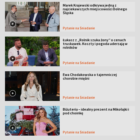
Marek Krajewski odkrywa jedną z
najciekawszych miejscowości Dolnego
Śląska
Pytanie na Śniadanie
Łukasz z „Rolnik szuka żony” o cenach
truskawek. Koszty i pogoda uderzają w
rolników
Pytanie na Śniadanie
Ewa Chodakowska o tajemniczej
chorobie mięśni
Pytanie na Śniadanie
Biżuteria – idealny prezent na Mikołajki i
pod choinkę
Pytanie na Śniadanie