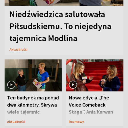
Niedźwiedzica salutowała
Piłsudskiemu. To niejedyna
tajemnica Modlina
Aktualności
Ten budynek ma ponad
Nowa edycja „The
dwa kilometry. Skrywa
Voice Comeback
wiele tajemnic
Stage”. Ania Karwan
zapowiada
Aktualności
Rozmowy
niespodzianki