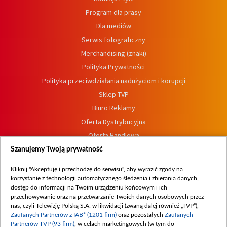
Program dla prasy
Dla mediów
Serwis fotograficzny
Merchandising (znaki)
Polityka Prywatności
Polityka przeciwdziałania nadużyciom i korupcji
Sklep TVP
Biuro Reklamy
Oferta Dystrybucyjna
Oferta Handlowa
Dostępność
Szanujemy Twoją prywatność
Moje zgody
Kliknij "Akceptuję i przechodzę do serwisu", aby wyrazić zgody na
Procedura zgłoszeń wewnętrznych
korzystanie z technologii automatycznego śledzenia i zbierania danych,
dostęp do informacji na Twoim urządzeniu końcowym i ich
przechowywanie oraz na przetwarzanie Twoich danych osobowych przez
nas, czyli Telewizję Polską S.A. w likwidacji (zwaną dalej również „TVP”),
Zaufanych Partnerów z IAB* (1201 firm)
oraz pozostałych
Zaufanych
Partnerów TVP (93 firm)
, w celach marketingowych (w tym do