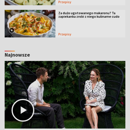
Przepisy
Za dużo ugotowanego makaronu? Ta
zapiekanka zrobi z niego kulinarne cudo
Przepisy
Najnowsze