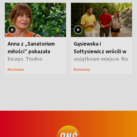
Anna z „Sanatorium
Gąsiewska i
miłości” pokazała
Sołtysiewicz wrócili w
biceps. Trudno
wyjątkowe miejsce. Na
uwierzyć, co przeszła
szlaku czekał
Rozmowy
Rozmowy
wcześniej
niedźwiedź