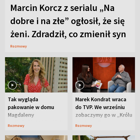
Marcin Korcz z serialu „Na
dobre i na złe” ogłosił, że się
żeni. Zdradził, co zmienił syn
Rozmowy
Tak wygląda
Marek Kondrat wraca
pakowanie w domu
do TVP. We wrześniu
Magdaleny
zobaczymy go w „Królu
Waligórskiej-Lisieckiej.
Maciusiu I”
Rozmowy
Rozmowy
Mąż nie odpuszcza