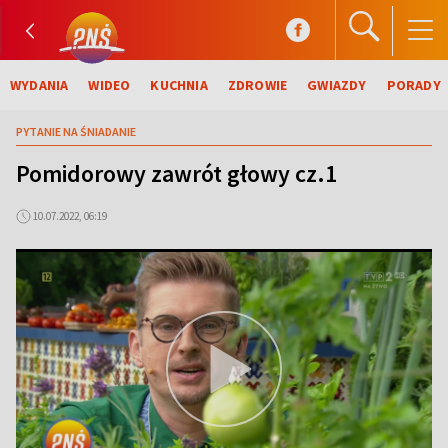
WYDANIA
WIDEO
KUCHNIA
ZDROWIE
GWIAZDY
PORADY
PYTANIE NA ŚNIADANIE
Pomidorowy zawrót głowy cz.1
10.07.2022, 06:19