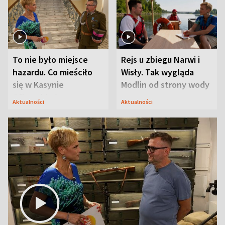
To nie było miejsce
Rejs u zbiegu Narwi i
hazardu. Co mieściło
Wisły. Tak wygląda
się w Kasynie
Modlin od strony wody
Oficerskim?
Aktualności
Aktualności