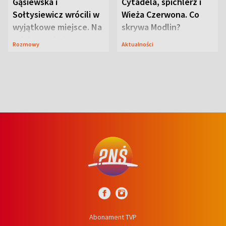
Gąsiewska i
Cytadela, spichlerz i
Sołtysiewicz wrócili w
Wieża Czerwona. Co
wyjątkowe miejsce. Na
skrywa Modlin?
szlaku czekał
Rozmowy
Aktualności
niedźwiedź
Abonament TVP