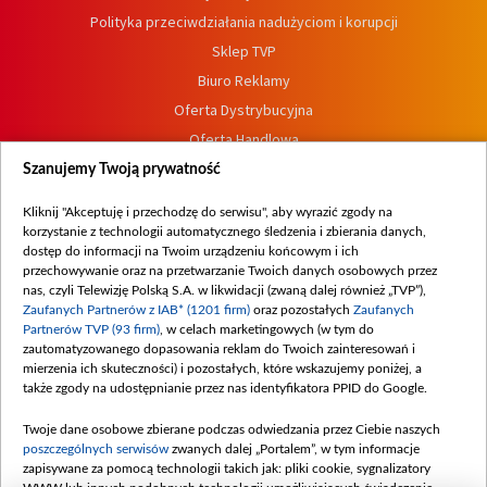
Polityka przeciwdziałania nadużyciom i korupcji
Sklep TVP
Biuro Reklamy
Oferta Dystrybucyjna
Oferta Handlowa
Dostępność
Szanujemy Twoją prywatność
Moje zgody
Kliknij "Akceptuję i przechodzę do serwisu", aby wyrazić zgody na
Procedura zgłoszeń wewnętrznych
korzystanie z technologii automatycznego śledzenia i zbierania danych,
dostęp do informacji na Twoim urządzeniu końcowym i ich
przechowywanie oraz na przetwarzanie Twoich danych osobowych przez
nas, czyli Telewizję Polską S.A. w likwidacji (zwaną dalej również „TVP”),
Zaufanych Partnerów z IAB* (1201 firm)
oraz pozostałych
Zaufanych
Partnerów TVP (93 firm)
, w celach marketingowych (w tym do
zautomatyzowanego dopasowania reklam do Twoich zainteresowań i
mierzenia ich skuteczności) i pozostałych, które wskazujemy poniżej, a
także zgody na udostępnianie przez nas identyfikatora PPID do Google.
Twoje dane osobowe zbierane podczas odwiedzania przez Ciebie naszych
poszczególnych serwisów
zwanych dalej „Portalem”, w tym informacje
zapisywane za pomocą technologii takich jak: pliki cookie, sygnalizatory