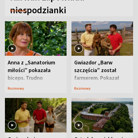
niespodzianki
Rozmowy
Anna z „Sanatorium
Gwiazdor „Barw
miłości” pokazała
szczęścia” został
biceps. Trudno
farmerem. Pokazał
uwierzyć, co przeszła
swoje niezwykłe
Rozmowy
Rozmowy
wcześniej
ranczo