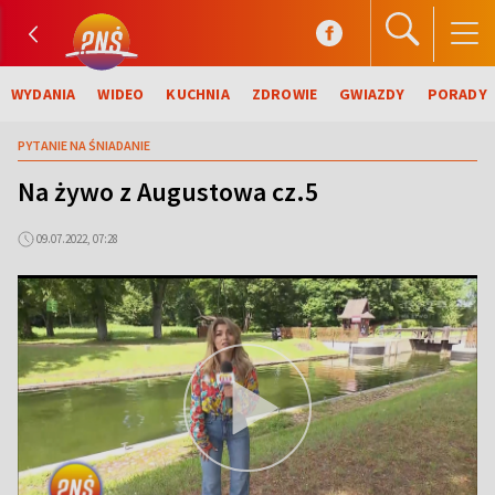
WYDANIA
WIDEO
KUCHNIA
ZDROWIE
GWIAZDY
PORADY
PYTANIE NA ŚNIADANIE
Na żywo z Augustowa cz.5
09.07.2022, 07:28