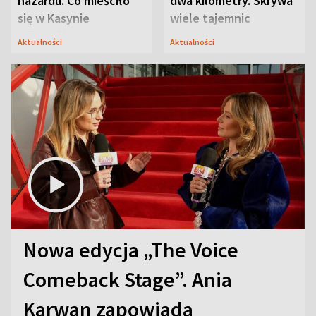
hazardu. Co mieściło
dwa kilometry. Skrywa
się w Kasynie
wiele tajemnic
Oficerskim?
Aktualności
Aktualności
Nowa edycja „The Voice
Comeback Stage”. Ania
Karwan zapowiada