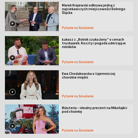
Marek Krajewski odkrywa jedną z
najciekawszych miejscowości Dolnego
Śląska
Pytanie na Śniadanie
Łukasz z „Rolnik szuka żony” o cenach
truskawek. Koszty i pogoda uderzają w
rolników
Pytanie na Śniadanie
Ewa Chodakowska o tajemniczej
chorobie mięśni
Pytanie na Śniadanie
Biżuteria – idealny prezent na Mikołajki i
pod choinkę
Pytanie na Śniadanie