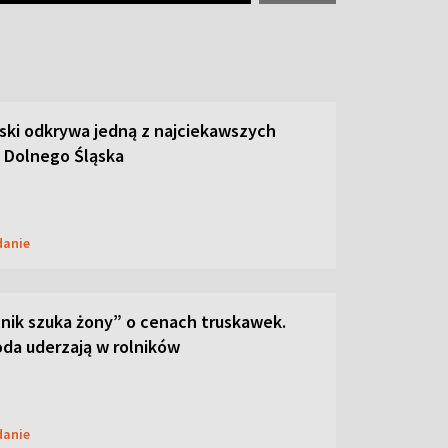
ski odkrywa jedną z najciekawszych
 Dolnego Śląska
danie
lnik szuka żony” o cenach truskawek.
oda uderzają w rolników
danie