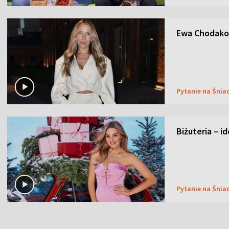
Ewa Chodakow
Pytanie na Śnia
Biżuteria – i
Pytanie na Śnia