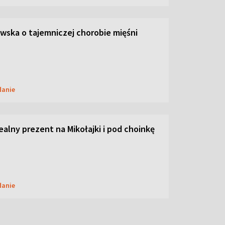
ska o tajemniczej chorobie mięśni
danie
dealny prezent na Mikołajki i pod choinkę
danie