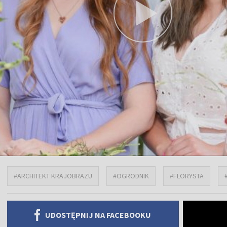
#ARCHITEKT KRAJOBRAZU
#OGRODNIK
#FLORYSTA
UDOSTĘPNIJ NA FACEBOOKU