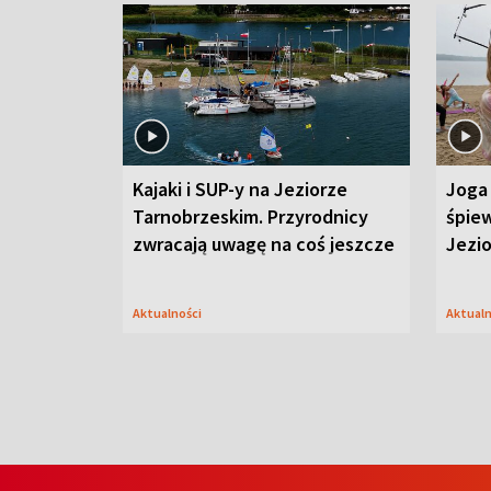
Kajaki i SUP-y na Jeziorze
Joga 
Tarnobrzeskim. Przyrodnicy
śpiew
zwracają uwagę na coś jeszcze
Jezi
Aktualności
Aktual