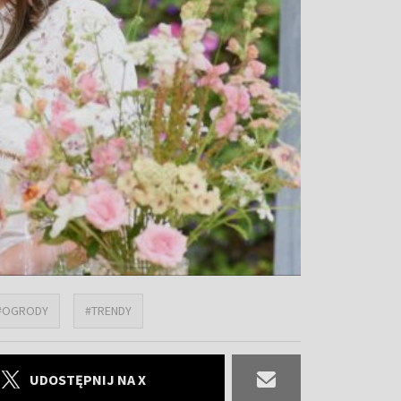
#OGRODY
#TRENDY
UDOSTĘPNIJ NA X