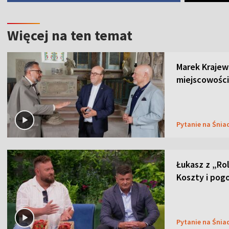
Więcej na ten temat
Marek Krajew
miejscowości
Pytanie na Śnia
Łukasz z „Ro
Koszty i pog
Pytanie na Śnia