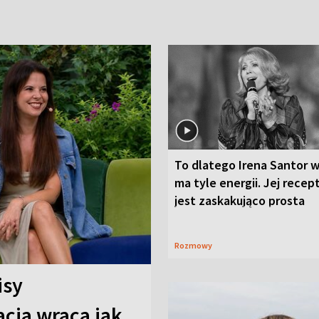
To dlatego Irena Santor w
ma tyle energii. Jej recep
jest zaskakująco prosta
Rozmowy
isy
cja wraca jak