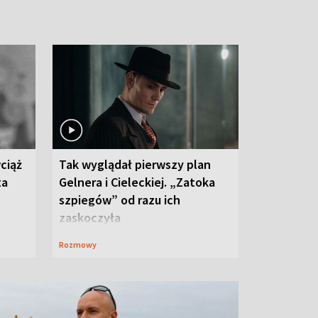
ciąż
Tak wyglądał pierwszy plan
ta
Gelnera i Cieleckiej. „Zatoka
szpiegów” od razu ich
zaskoczyła
Rozmowy