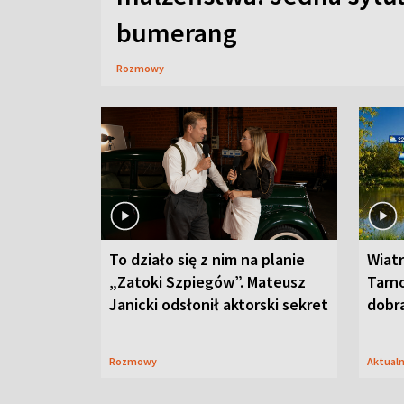
bumerang
Rozmowy
To działo się z nim na planie
Wiat
„Zatoki Szpiegów”. Mateusz
Tarno
Janicki odsłonił aktorski sekret
dobr
Rozmowy
Aktual