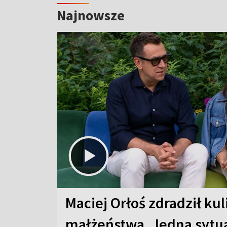
Najnowsze
Maciej Orłoś zdradził kul
małżeństwa. Jedna sytua