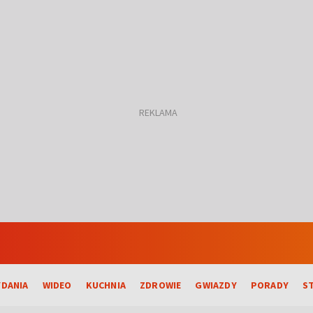
DANIA
WIDEO
KUCHNIA
ZDROWIE
GWIAZDY
PORADY
S