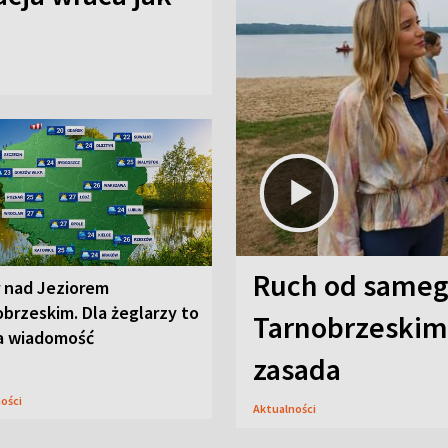
Ruch od sameg
r nad Jeziorem
brzeskim. Dla żeglarzy to
Tarnobrzeskim,
a wiadomość
zasada
ności
Aktualności