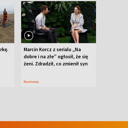
rkę.
Marcin Korcz z serialu „Na
dobre i na złe” ogłosił, że się
żeni. Zdradził, co zmienił syn
Rozmowy