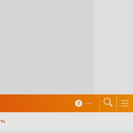
...
TYL