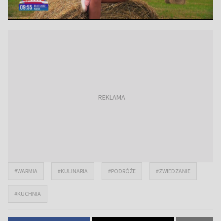
#WARMIA
#KULINARIA
#PODRÓŻE
#ZWIEDZANIE
#KUCHNIA