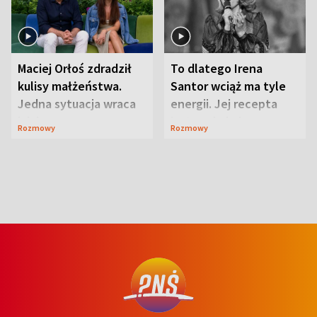
Maciej Orłoś zdradził
To dlatego Irena
kulisy małżeństwa.
Santor wciąż ma tyle
Jedna sytuacja wraca
energii. Jej recepta
jak bumerang
jest zaskakująco
Rozmowy
Rozmowy
prosta