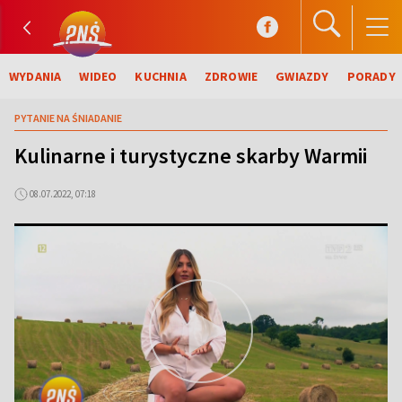
WYDANIA
WIDEO
KUCHNIA
ZDROWIE
GWIAZDY
PORADY
PYTANIE NA ŚNIADANIE
Kulinarne i turystyczne skarby Warmii
08.07.2022, 07:18