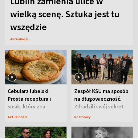
Lublin zamienia ulice w
wielką scenę. Sztuka jest tu
wszędzie
Aktualności
Cebularz lubelski.
Zespół KSU ma sposób
Prosta receptura i
na długowieczność.
smak, który zna
Zdradzili swój sekret
Lubelszczyzna
Aktualności
Rozmowy