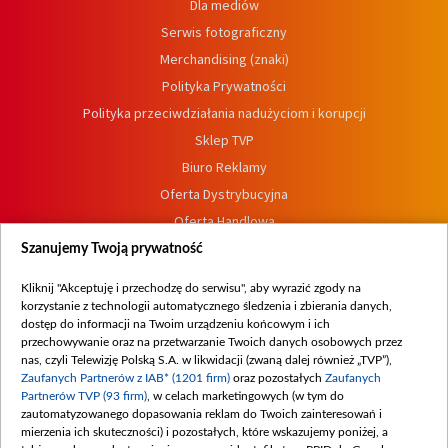
Dla mediów
Serwis fotograficzny
Merchandising (znaki)
Polityka Prywatności
Polityka przeciwdziałania nadużyciom i korupcji
Sklep TVP
Biuro Reklamy
Oferta Dystrybucyjna
Oferta Handlowa
Dostępność
Szanujemy Twoją prywatność
Moje zgody
Kliknij "Akceptuję i przechodzę do serwisu", aby wyrazić zgody na
Procedura zgłoszeń wewnętrznych
korzystanie z technologii automatycznego śledzenia i zbierania danych,
dostęp do informacji na Twoim urządzeniu końcowym i ich
przechowywanie oraz na przetwarzanie Twoich danych osobowych przez
nas, czyli Telewizję Polską S.A. w likwidacji (zwaną dalej również „TVP”),
Zaufanych Partnerów z IAB* (1201 firm)
oraz pozostałych
Zaufanych
Partnerów TVP (93 firm)
, w celach marketingowych (w tym do
zautomatyzowanego dopasowania reklam do Twoich zainteresowań i
mierzenia ich skuteczności) i pozostałych, które wskazujemy poniżej, a