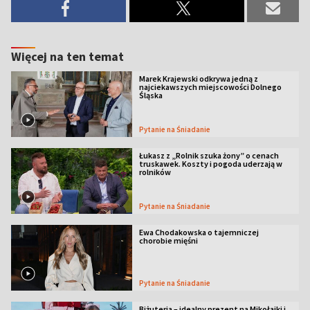
Więcej na ten temat
Marek Krajewski odkrywa jedną z
najciekawszych miejscowości Dolnego
Śląska
Pytanie na Śniadanie
Łukasz z „Rolnik szuka żony” o cenach
truskawek. Koszty i pogoda uderzają w
rolników
Pytanie na Śniadanie
Ewa Chodakowska o tajemniczej
chorobie mięśni
Pytanie na Śniadanie
Biżuteria – idealny prezent na Mikołajki i