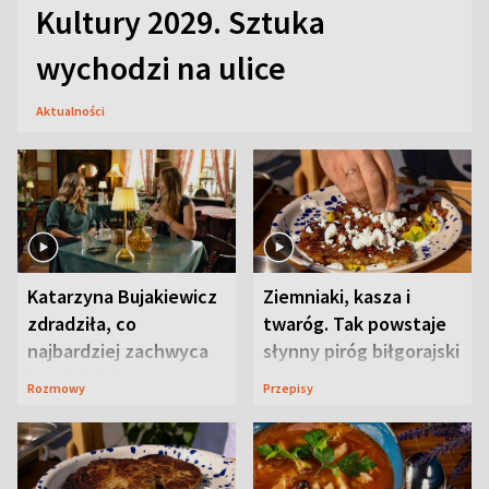
Kultury 2029. Sztuka
wychodzi na ulice
Aktualności
Katarzyna Bujakiewicz
Ziemniaki, kasza i
zdradziła, co
twaróg. Tak powstaje
najbardziej zachwyca
słynny piróg biłgorajski
ją w Lublinie
Rozmowy
Przepisy