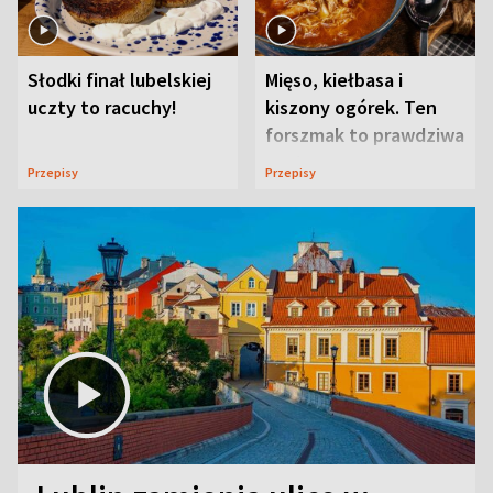
Słodki finał lubelskiej
Mięso, kiełbasa i
uczty to racuchy!
kiszony ogórek. Ten
forszmak to prawdziwa
uczta
Przepisy
Przepisy