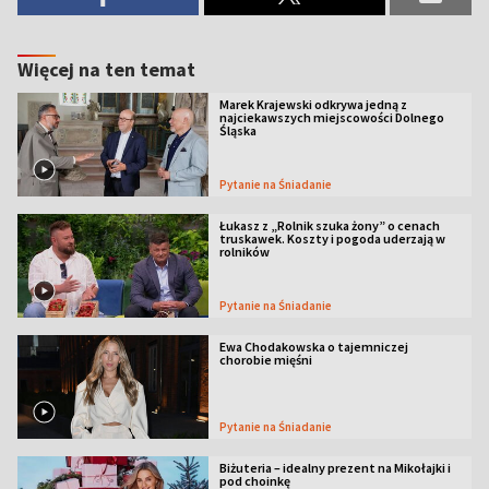
Więcej na ten temat
Marek Krajewski odkrywa jedną z
najciekawszych miejscowości Dolnego
Śląska
Pytanie na Śniadanie
Łukasz z „Rolnik szuka żony” o cenach
truskawek. Koszty i pogoda uderzają w
rolników
Pytanie na Śniadanie
Ewa Chodakowska o tajemniczej
chorobie mięśni
Pytanie na Śniadanie
Biżuteria – idealny prezent na Mikołajki i
pod choinkę