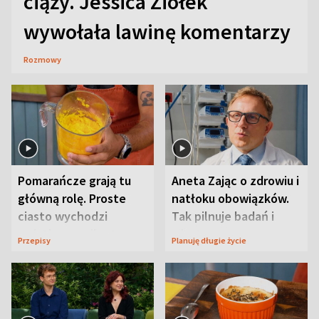
ciąży. Jessica Ziółek
wywołała lawinę komentarzy
Rozmowy
Pomarańcze grają tu
Aneta Zając o zdrowiu i
główną rolę. Proste
natłoku obowiązków.
ciasto wychodzi
Tak pilnuje badań i
wyjątkowo wilgotne
wizyt
Przepisy
Planuję długie życie