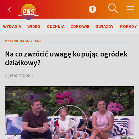
WYDANIA
WIDEO
KUCHNIA
ZDROWIE
GWIAZDY
PORADY
PYTANIE NA ŚNIADANIE
Na co zwrócić uwagę kupując ogródek
działkowy?
08.07.2022, 07:14