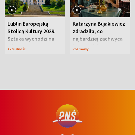
Lublin Europejską
Katarzyna Bujakiewicz
Stolicą Kultury 2029.
zdradziła, co
Sztuka wychodzi na
najbardziej zachwyca
ulice
ją w Lublinie
Aktualności
Rozmowy