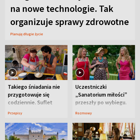
na nowe technologie. Tak
organizuje sprawy zdrowotne
Planuję długie życie
Takiego śniadania nie
Uczestniczki
przygotowuje się
„Sanatorium miłości”
codziennie. Suflet
przeszły po wybiegu.
serowy zachwyca
Te stylizacje
Przepisy
Rozmowy
smakiem
przyciągały wzrok