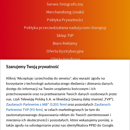
Serwis fotograficzny
Merchandising (znaki)
Polityka Prywatności
Polityka przeciwdziałania nadużyciom i korupcji
Sklep TVP
Biuro Reklamy
Oferta Dystrybucyjna
Oferta Handlowa
Dostępność
Szanujemy Twoją prywatność
Moje zgody
Kliknij "Akceptuję i przechodzę do serwisu", aby wyrazić zgody na
Procedura zgłoszeń wewnętrznych
korzystanie z technologii automatycznego śledzenia i zbierania danych,
dostęp do informacji na Twoim urządzeniu końcowym i ich
przechowywanie oraz na przetwarzanie Twoich danych osobowych przez
nas, czyli Telewizję Polską S.A. w likwidacji (zwaną dalej również „TVP”),
Zaufanych Partnerów z IAB* (1201 firm)
oraz pozostałych
Zaufanych
Partnerów TVP (93 firm)
, w celach marketingowych (w tym do
zautomatyzowanego dopasowania reklam do Twoich zainteresowań i
mierzenia ich skuteczności) i pozostałych, które wskazujemy poniżej, a
także zgody na udostępnianie przez nas identyfikatora PPID do Google.