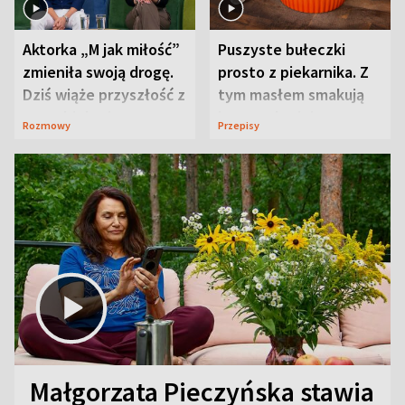
Aktorka „M jak miłość”
Puszyste bułeczki
zmieniła swoją drogę.
prosto z piekarnika. Z
Dziś wiąże przyszłość z
tym masłem smakują
neurobiologią
jeszcze lepiej
Rozmowy
Przepisy
Małgorzata Pieczyńska stawia