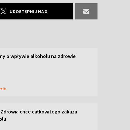
UDOSTĘPNIJ NA X
y o wpływie alkoholu na zdrowie
ycie
 Zdrowia chce całkowitego zakazu
olu