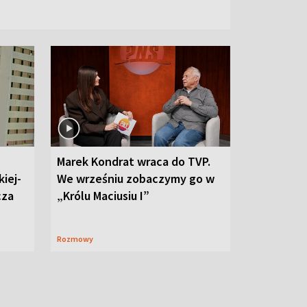
Marek Kondrat wraca do TVP.
iej-
We wrześniu zobaczymy go w
cza
„Królu Maciusiu I”
Rozmowy