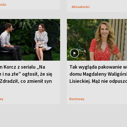
ności
Aktualności
n Korcz z serialu „Na
Tak wygląda pakowanie w
 i na złe” ogłosił, że się
domu Magdaleny Waligórsk
 Zdradził, co zmienił syn
Lisieckiej. Mąż nie odpusz
wy
Rozmowy