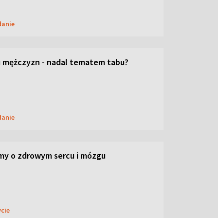
danie
 mężczyzn - nadal tematem tabu?
danie
my o zdrowym sercu i mózgu
ycie