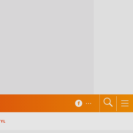
...
TYL