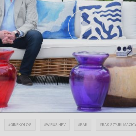
#GINEKOLOG
#WIRUS HPV
#RAK
#RAK SZYJKI MACIC