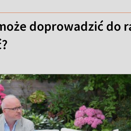
może doprowadzić do ra
ć?