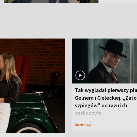
Tak wyglądał pierwszy pl
Gelnera i Cieleckiej. „Zat
szpiegów” od razu ich
zaskoczyła
Rozmowy