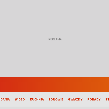
DANIA
WIDEO
KUCHNIA
ZDROWIE
GWIAZDY
PORADY
S