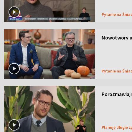
Pytanie na Śnia
Nowotwory u
Pytanie na Śnia
Porozmawiaj
Planuję długie ż