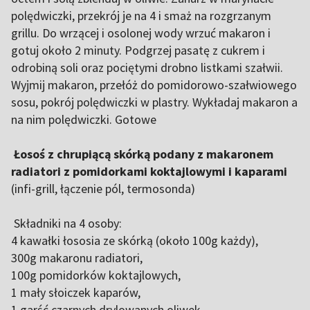
polędwiczki, przekrój je na 4 i smaż na rozgrzanym
grillu. Do wrzącej i osolonej wody wrzuć makaron i
gotuj około 2 minuty. Podgrzej pasatę z cukrem i
odrobiną soli oraz pociętymi drobno listkami szałwii.
Wyjmij makaron, przełóż do pomidorowo-szałwiowego
sosu, pokrój polędwiczki w plastry. Wykładaj makaron a
na nim polędwiczki. Gotowe
Łosoś z chrupiącą skórką podany z makaronem
radiatori z pomidorkami koktajlowymi i kaparami
(infi-grill, łączenie pól, termosonda)
Składniki na 4 osoby:
4 kawałki łososia ze skórką (około 100g każdy),
300g makaronu radiatori,
100g pomidorków koktajlowych,
1 mały słoiczek kaparów,
1 garść czarnych drylowanych oliwek,