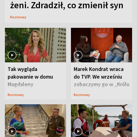
żeni. Zdradził, co zmienił syn
Rozmowy
Tak wygląda
Marek Kondrat wraca
pakowanie w domu
do TVP. We wrześniu
Magdaleny
zobaczymy go w „Królu
Waligórskiej-Lisieckiej.
Maciusiu I”
Rozmowy
Rozmowy
Mąż nie odpuszcza