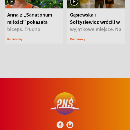
Anna z „Sanatorium
Gąsiewska i
miłości” pokazała
Sołtysiewicz wrócili w
biceps. Trudno
wyjątkowe miejsce. Na
uwierzyć, co przeszła
szlaku czekał
Rozmowy
Rozmowy
wcześniej
niedźwiedź