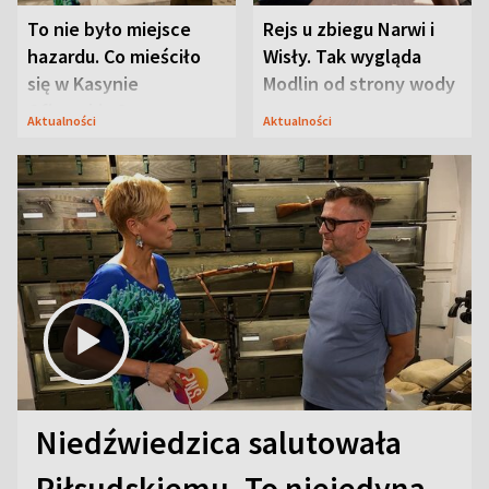
To nie było miejsce
Rejs u zbiegu Narwi i
hazardu. Co mieściło
Wisły. Tak wygląda
się w Kasynie
Modlin od strony wody
Oficerskim?
Aktualności
Aktualności
Niedźwiedzica salutowała
Piłsudskiemu. To niejedyna