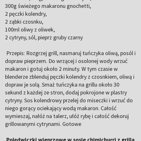
300g świeżego makaronu gnochetti,
2 pęczki kolendry,
2 ząbki czosnku,
100ml oliwy z oliwek,
2 cytryny, sól, pieprz gruby czarny
Przepis: Rozgrzej grill, nasmaruj tuńczyka oliwą, posól i
dopraw pieprzem. Do wrzącej i osolonej wody wrzuć
makaron i gotuj około 2 minuty. W tym czasie w
blenderze zblenduj pęczki kolendry z czosnkiem, oliwą i
dopraw je solą. Smaż tuńczyka na grillu około 30
sekund z każdej ze stron, dodaj pokrojone w plastry
cytryny. Sos kolendrowy przelej do miseczki i wrzuć do
niego gorący ociekający wodą makaron. Całość
wymieszaj, nałóż na talerz, ułóż rybę i całość dekoruj
grillowanymi cytrynami. Gotowe
Polędwiczki wieprzowe w sosie chimichurri z grilla