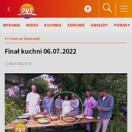
WYDANIA
WIDEO
KUCHNIA
ZDROWIE
GWIAZDY
PORADY
PYTANIE NA ŚNIADANIE
Finał kuchni 06.07.2022
06.07.2022, 07:37