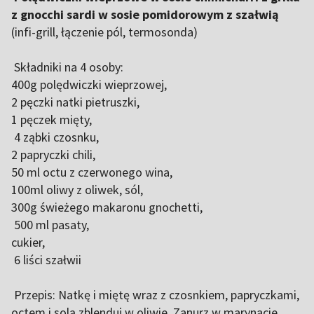
z gnocchi sardi w sosie pomidorowym z szałwią
(infi-grill, łączenie pól, termosonda)
Składniki na 4 osoby:
400g polędwiczki wieprzowej,
2 pęczki natki pietruszki,
1 pęczek mięty,
4 ząbki czosnku,
2 papryczki chili,
50 ml octu z czerwonego wina,
100ml oliwy z oliwek, sól,
300g świeżego makaronu gnochetti,
500 ml pasaty,
cukier,
6 liści szałwii
Przepis: Natkę i miętę wraz z czosnkiem, papryczkami,
octem i solą zblenduj w oliwie. Zanurz w marynacie