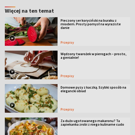
Więcej na ten temat
Pieczony ser koryciński na buraku z
miodem. Prosty pomysł na wyraziste
danie
Przepisy
Wędzony twarożek w pierogach – prosto,
a genialnie!
Przepisy
Domowe pyzy z kaczką. Szybki sposób na
elegancki obiad
Przepisy
Za dużo ugotowanego makaronu? Ta
zapiekanka zrobi z niego kulinarne cudo