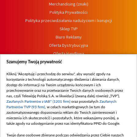
Merchandising (znaki)
Polityka Prywatności
Polityka przeciwdziałania nadużyciom i korupcji
Sklep TVP
Biuro Reklamy
Oferta Dystrybucyjna
Oferta Handlowa
Dostępność
Szanujemy Twoją prywatność
Moje zgody
Kliknij "Akceptuję i przechodzę do serwisu", aby wyrazić zgody na
Procedura zgłoszeń wewnętrznych
korzystanie z technologii automatycznego śledzenia i zbierania danych,
dostęp do informacji na Twoim urządzeniu końcowym i ich
przechowywanie oraz na przetwarzanie Twoich danych osobowych przez
nas, czyli Telewizję Polską S.A. w likwidacji (zwaną dalej również „TVP”),
Zaufanych Partnerów z IAB* (1201 firm)
oraz pozostałych
Zaufanych
Partnerów TVP (93 firm)
, w celach marketingowych (w tym do
zautomatyzowanego dopasowania reklam do Twoich zainteresowań i
mierzenia ich skuteczności) i pozostałych, które wskazujemy poniżej, a
także zgody na udostępnianie przez nas identyfikatora PPID do Google.
Twoje dane osobowe zbierane podczas odwiedzania przez Ciebie naszych