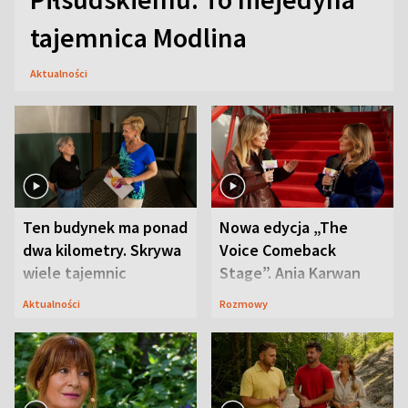
tajemnica Modlina
Aktualności
Ten budynek ma ponad
Nowa edycja „The
dwa kilometry. Skrywa
Voice Comeback
wiele tajemnic
Stage”. Ania Karwan
zapowiada
Aktualności
Rozmowy
niespodzianki