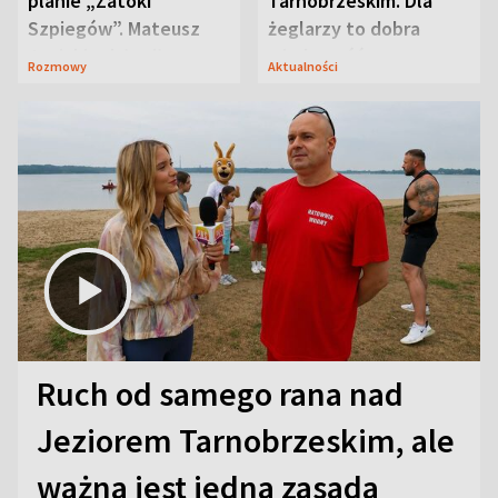
planie „Zatoki
Tarnobrzeskim. Dla
Szpiegów”. Mateusz
żeglarzy to dobra
Janicki odsłonił
wiadomość
Rozmowy
Aktualności
aktorski sekret
Ruch od samego rana nad
Jeziorem Tarnobrzeskim, ale
ważna jest jedna zasada