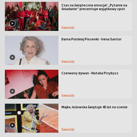
Czas na świąteczne emocje! „Pytanie na
śniadanie” prezentuje wyjątkowy spot
Gwiazdy
Dama Polskiej Piosenki - Irena Santor
Gwiazdy
Czerwony dywan - Natalia Przybysz
Gwiazdy
Majka Jeżowska świętuje 45 lat na scenie
Gwiazdy