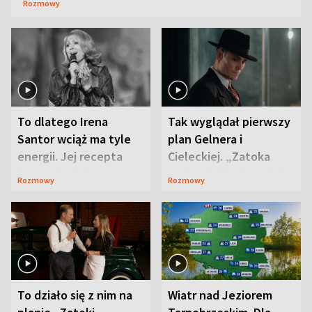
Rozmowy
To dlatego Irena
Tak wyglądał pierwszy
Santor wciąż ma tyle
plan Gelnera i
energii. Jej recepta
Cieleckiej. „Zatoka
jest zaskakująco
szpiegów” od razu ich
Rozmowy
Rozmowy
prosta
zaskoczyła
To działo się z nim na
Wiatr nad Jeziorem