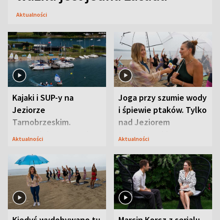
Aktualności
Kajaki i SUP-y na
Joga przy szumie wody
Jeziorze
i śpiewie ptaków. Tylko
Tarnobrzeskim.
nad Jeziorem
Przyrodnicy zwracają
Tarnobrzeskim
Aktualności
Aktualności
uwagę na coś jeszcze
Kiedyś wydobywano tu
Marcin Korcz z serialu