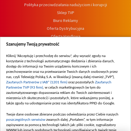
Polityka przeciwdziałania nadużyciom i korupcji
Sklep TVP
Biuro Reklamy
Oferta Dystrybucyjna
Oferta Handlowa
Dostępność
Szanujemy Twoją prywatność
Moje zgody
Kliknij "Akceptuję i przechodzę do serwisu", aby wyrazić zgody na
Procedura zgłoszeń wewnętrznych
korzystanie z technologii automatycznego śledzenia i zbierania danych,
dostęp do informacji na Twoim urządzeniu końcowym i ich
przechowywanie oraz na przetwarzanie Twoich danych osobowych przez
nas, czyli Telewizję Polską S.A. w likwidacji (zwaną dalej również „TVP”),
Zaufanych Partnerów z IAB* (1201 firm)
oraz pozostałych
Zaufanych
Partnerów TVP (93 firm)
, w celach marketingowych (w tym do
zautomatyzowanego dopasowania reklam do Twoich zainteresowań i
mierzenia ich skuteczności) i pozostałych, które wskazujemy poniżej, a
także zgody na udostępnianie przez nas identyfikatora PPID do Google.
Twoje dane osobowe zbierane podczas odwiedzania przez Ciebie naszych
poszczególnych serwisów
zwanych dalej „Portalem”, w tym informacje
zapisywane za pomocą technologii takich jak: pliki cookie, sygnalizatory
WWW lub innych podobnych technologii umożliwiających świadczenie