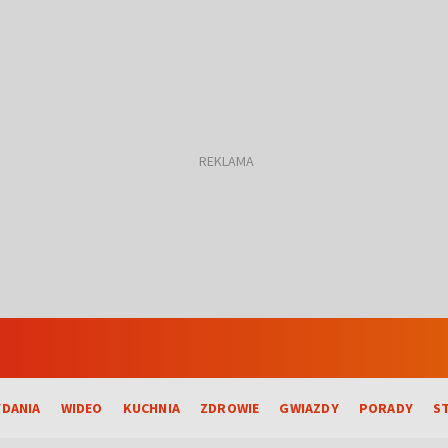
DANIA
WIDEO
KUCHNIA
ZDROWIE
GWIAZDY
PORADY
S