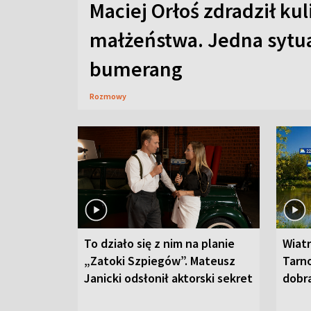
Maciej Orłoś zdradził kul
małżeństwa. Jedna sytua
bumerang
Rozmowy
To działo się z nim na planie
Wiat
„Zatoki Szpiegów”. Mateusz
Tarno
Janicki odsłonił aktorski sekret
dobr