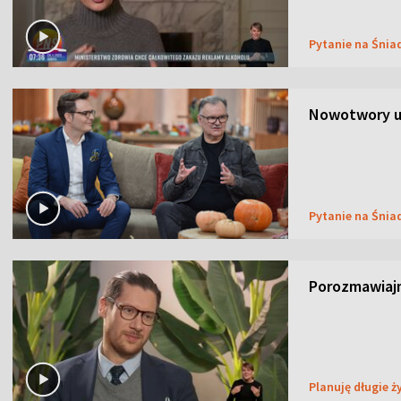
Pytanie na Śnia
Nowotwory u
Pytanie na Śnia
Porozmawiaj
Planuję długie ż