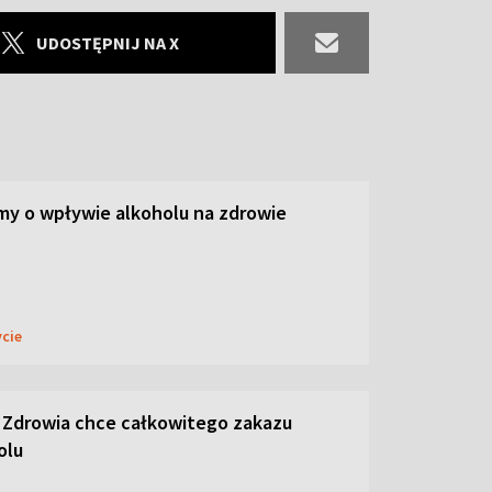
UDOSTĘPNIJ NA X
y o wpływie alkoholu na zdrowie
ycie
 Zdrowia chce całkowitego zakazu
olu