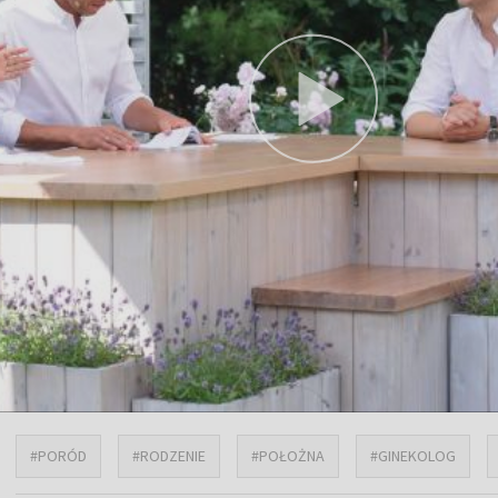
#PORÓD
#RODZENIE
#POŁOŻNA
#GINEKOLOG