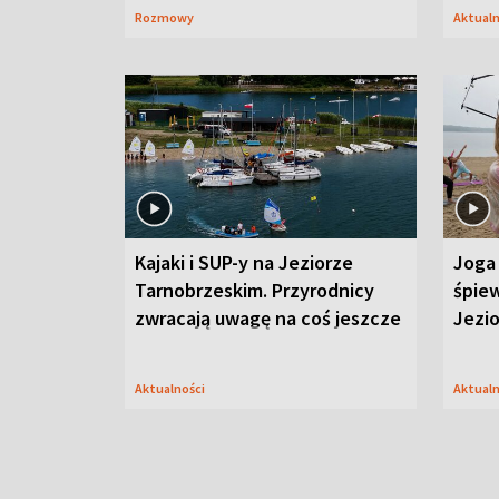
Rozmowy
Aktual
Kajaki i SUP-y na Jeziorze
Joga 
Tarnobrzeskim. Przyrodnicy
śpiew
zwracają uwagę na coś jeszcze
Jezi
Aktualności
Aktual