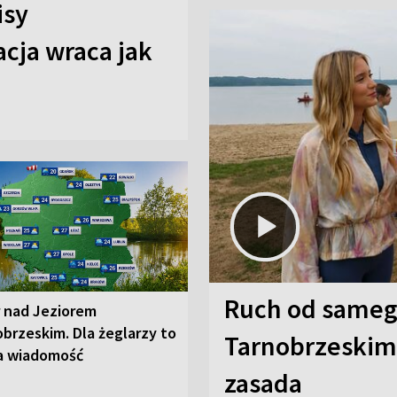
isy
cja wraca jak
Ruch od sameg
r nad Jeziorem
brzeskim. Dla żeglarzy to
Tarnobrzeskim,
a wiadomość
zasada