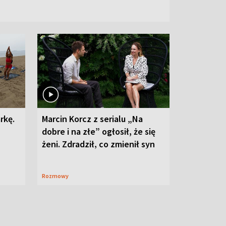
rkę.
Marcin Korcz z serialu „Na
dobre i na złe” ogłosił, że się
żeni. Zdradził, co zmienił syn
Rozmowy