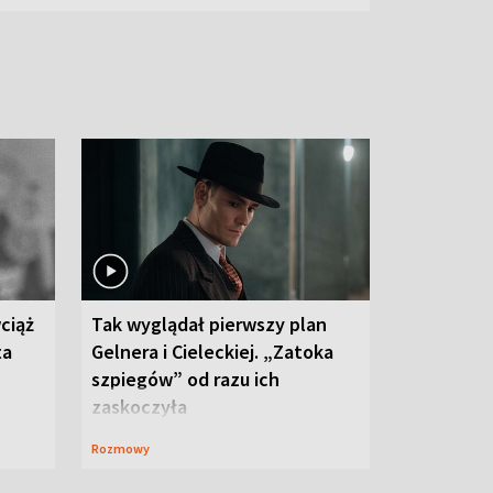
ciąż
Tak wyglądał pierwszy plan
ta
Gelnera i Cieleckiej. „Zatoka
szpiegów” od razu ich
zaskoczyła
Rozmowy