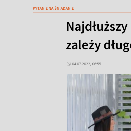
PYTANIE NA ŚNIADANIE
Najdłuższy 
zależy dłu
04.07.2022, 06:55