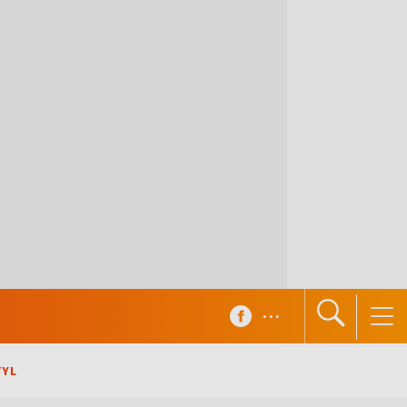
...
TYL