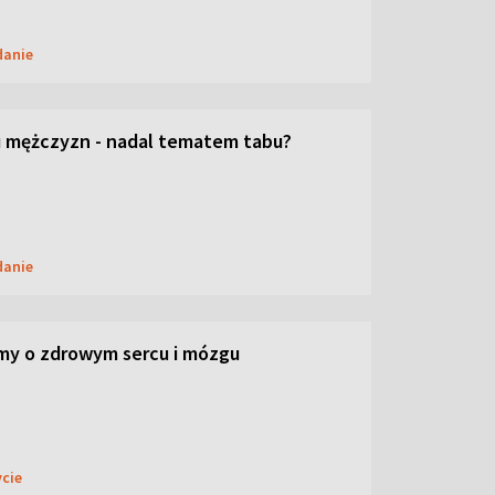
danie
 mężczyzn - nadal tematem tabu?
danie
my o zdrowym sercu i mózgu
ycie