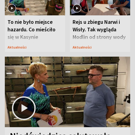
To nie było miejsce
Rejs u zbiegu Narwi i
hazardu. Co mieściło
Wisły. Tak wygląda
się w Kasynie
Modlin od strony wody
Oficerskim?
Aktualności
Aktualności