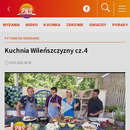
WYDANIA
WIDEO
KUCHNIA
ZDROWIE
GWIAZDY
PORADY
PYTANIE NA ŚNIADANIE
Kuchnia Wileńszczyzny cz.4
03.07.2022, 06:29