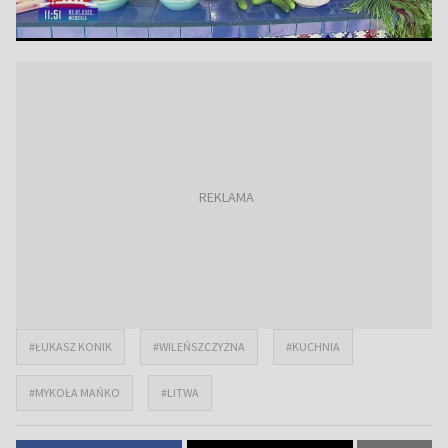
#ŁUKASZ KONIK
#WILEŃSZCZYZNA
#KUCHNIA
#MYKOŁA MAŃKO
#LITWA