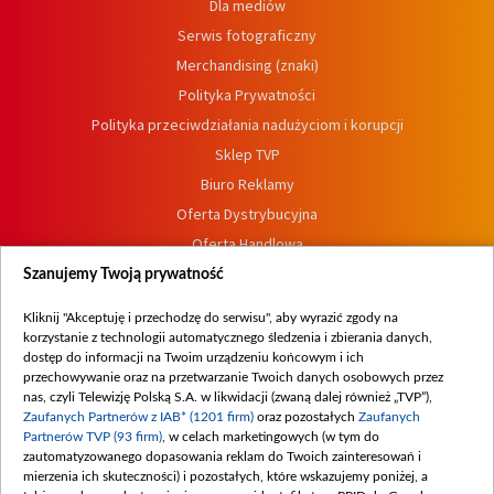
Dla mediów
Serwis fotograficzny
Merchandising (znaki)
Polityka Prywatności
Polityka przeciwdziałania nadużyciom i korupcji
Sklep TVP
Biuro Reklamy
Oferta Dystrybucyjna
Oferta Handlowa
Dostępność
Szanujemy Twoją prywatność
Moje zgody
Kliknij "Akceptuję i przechodzę do serwisu", aby wyrazić zgody na
Procedura zgłoszeń wewnętrznych
korzystanie z technologii automatycznego śledzenia i zbierania danych,
dostęp do informacji na Twoim urządzeniu końcowym i ich
przechowywanie oraz na przetwarzanie Twoich danych osobowych przez
nas, czyli Telewizję Polską S.A. w likwidacji (zwaną dalej również „TVP”),
Zaufanych Partnerów z IAB* (1201 firm)
oraz pozostałych
Zaufanych
Partnerów TVP (93 firm)
, w celach marketingowych (w tym do
zautomatyzowanego dopasowania reklam do Twoich zainteresowań i
mierzenia ich skuteczności) i pozostałych, które wskazujemy poniżej, a