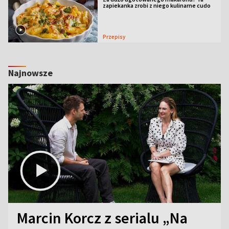
zapiekanka zrobi z niego kulinarne cudo
Przepisy
Najnowsze
Marcin Korcz z serialu „Na