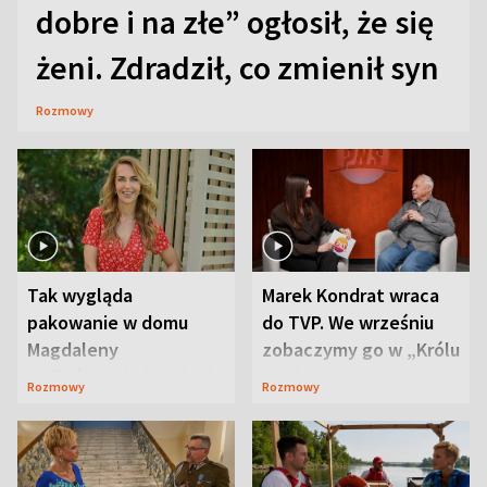
dobre i na złe” ogłosił, że się
żeni. Zdradził, co zmienił syn
Rozmowy
Tak wygląda
Marek Kondrat wraca
pakowanie w domu
do TVP. We wrześniu
Magdaleny
zobaczymy go w „Królu
Waligórskiej-Lisieckiej.
Maciusiu I”
Rozmowy
Rozmowy
Mąż nie odpuszcza