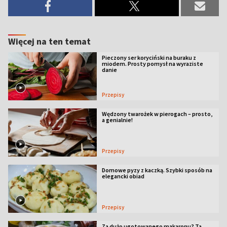
Więcej na ten temat
Pieczony ser koryciński na buraku z
miodem. Prosty pomysł na wyraziste
danie
Przepisy
Wędzony twarożek w pierogach – prosto,
a genialnie!
Przepisy
Domowe pyzy z kaczką. Szybki sposób na
elegancki obiad
Przepisy
Za dużo ugotowanego makaronu? Ta