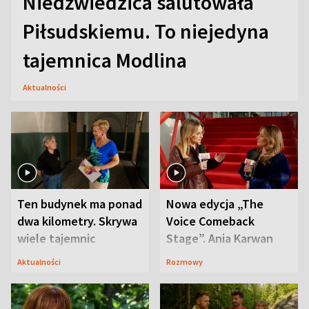
Niedźwiedzica salutowała
Piłsudskiemu. To niejedyna
tajemnica Modlina
Aktualności
Ten budynek ma ponad
Nowa edycja „The
dwa kilometry. Skrywa
Voice Comeback
wiele tajemnic
Stage”. Ania Karwan
zapowiada
Aktualności
Rozmowy
niespodzianki