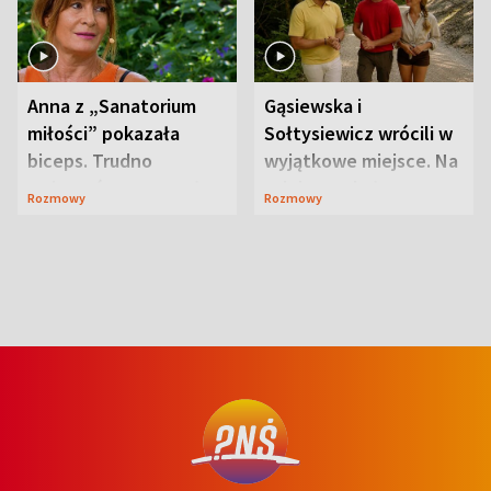
Anna z „Sanatorium
Gąsiewska i
miłości” pokazała
Sołtysiewicz wrócili w
biceps. Trudno
wyjątkowe miejsce. Na
uwierzyć, co przeszła
szlaku czekał
Rozmowy
Rozmowy
wcześniej
niedźwiedź