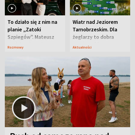
To działo się z nim na
Wiatr nad Jeziorem
planie „Zatoki
Tarnobrzeskim. Dla
Szpiegów”. Mateusz
żeglarzy to dobra
Janicki odsłonił
wiadomość
Rozmowy
Aktualności
aktorski sekret