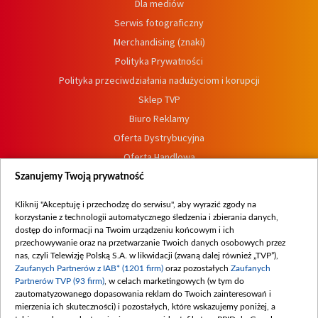
Dla mediów
Serwis fotograficzny
Merchandising (znaki)
Polityka Prywatności
Polityka przeciwdziałania nadużyciom i korupcji
Sklep TVP
Biuro Reklamy
Oferta Dystrybucyjna
Oferta Handlowa
Dostępność
Szanujemy Twoją prywatność
Moje zgody
Kliknij "Akceptuję i przechodzę do serwisu", aby wyrazić zgody na
Procedura zgłoszeń wewnętrznych
korzystanie z technologii automatycznego śledzenia i zbierania danych,
dostęp do informacji na Twoim urządzeniu końcowym i ich
przechowywanie oraz na przetwarzanie Twoich danych osobowych przez
nas, czyli Telewizję Polską S.A. w likwidacji (zwaną dalej również „TVP”),
Zaufanych Partnerów z IAB* (1201 firm)
oraz pozostałych
Zaufanych
Partnerów TVP (93 firm)
, w celach marketingowych (w tym do
zautomatyzowanego dopasowania reklam do Twoich zainteresowań i
mierzenia ich skuteczności) i pozostałych, które wskazujemy poniżej, a