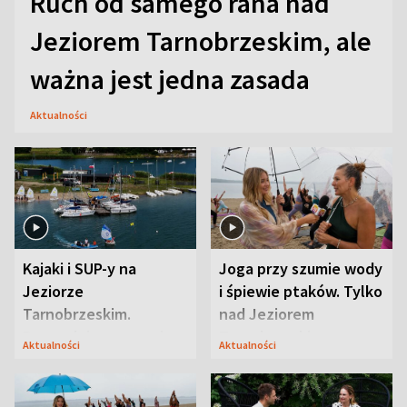
Ruch od samego rana nad
Jeziorem Tarnobrzeskim, ale
ważna jest jedna zasada
Aktualności
Kajaki i SUP-y na
Joga przy szumie wody
Jeziorze
i śpiewie ptaków. Tylko
Tarnobrzeskim.
nad Jeziorem
Przyrodnicy zwracają
Tarnobrzeskim
Aktualności
Aktualności
uwagę na coś jeszcze