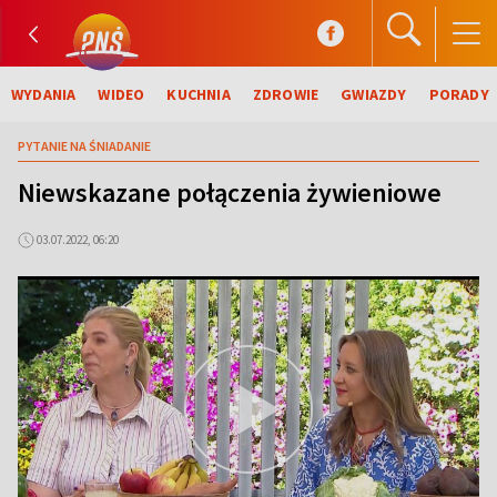
WYDANIA
WIDEO
KUCHNIA
ZDROWIE
GWIAZDY
PORADY
PYTANIE NA ŚNIADANIE
Niewskazane połączenia żywieniowe
03.07.2022, 06:20