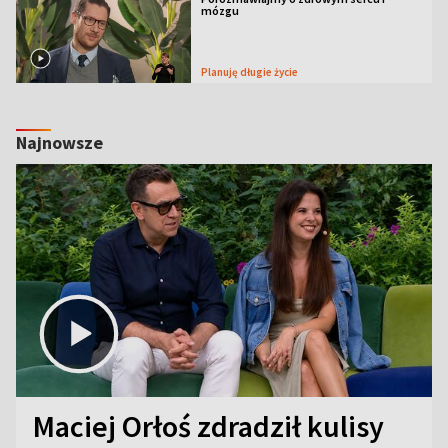
mózgu
Planuję długie życie
Najnowsze
Maciej Orłoś zdradził kulisy