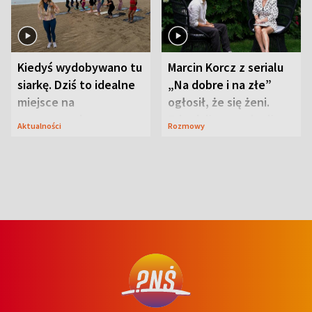
Kiedyś wydobywano tu
Marcin Korcz z serialu
siarkę. Dziś to idealne
„Na dobre i na złe”
miejsce na
ogłosił, że się żeni.
wypoczynek
Zdradził, co zmienił
Aktualności
Rozmowy
syn