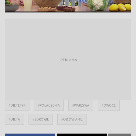
#DIETETYK
#POŁĄCZENIA
#WARZYWA
#OWOCE
#DIETA
#ZDROWIE
#ODŻYWIANIE