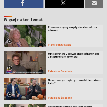
Więcej na ten temat
Porozmawiajmy o wpływie alkoholu na
zdrowie
Planuję długie życie
Ministerstwo Zdrowia chce całkowitego
zakazu reklam alkoholu
Pytanie na Śniadanie
Nowotwory u mężczyzn - nadal tematem
tabu?
Pytanie na Śniadanie
Porozmawiajmy o zdrowym sercu i