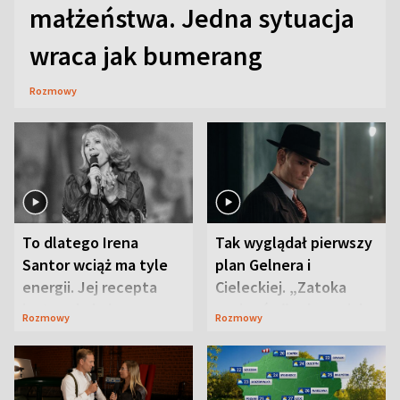
małżeństwa. Jedna sytuacja
wraca jak bumerang
Rozmowy
To dlatego Irena
Tak wyglądał pierwszy
Santor wciąż ma tyle
plan Gelnera i
energii. Jej recepta
Cieleckiej. „Zatoka
jest zaskakująco
szpiegów” od razu ich
Rozmowy
Rozmowy
prosta
zaskoczyła