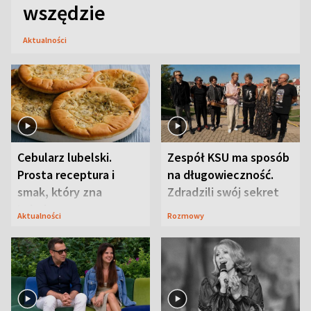
wszędzie
Aktualności
Cebularz lubelski.
Zespół KSU ma sposób
Prosta receptura i
na długowieczność.
smak, który zna
Zdradzili swój sekret
Lubelszczyzna
Aktualności
Rozmowy