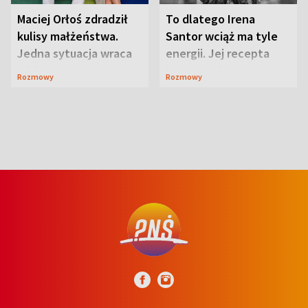
Maciej Orłoś zdradził
To dlatego Irena
kulisy małżeństwa.
Santor wciąż ma tyle
Jedna sytuacja wraca
energii. Jej recepta
jak bumerang
jest zaskakująco
Rozmowy
Rozmowy
prosta