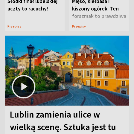
Słodki finał lubelskiej
Mięso, kiełbasa i
uczty to racuchy!
kiszony ogórek. Ten
forszmak to prawdziwa
uczta
Przepisy
Przepisy
Lublin zamienia ulice w
wielką scenę. Sztuka jest tu