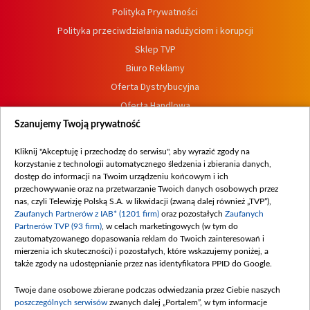
Polityka Prywatności
Polityka przeciwdziałania nadużyciom i korupcji
Sklep TVP
Biuro Reklamy
Oferta Dystrybucyjna
Oferta Handlowa
Dostępność
Szanujemy Twoją prywatność
Moje zgody
Kliknij "Akceptuję i przechodzę do serwisu", aby wyrazić zgody na
Procedura zgłoszeń wewnętrznych
korzystanie z technologii automatycznego śledzenia i zbierania danych,
dostęp do informacji na Twoim urządzeniu końcowym i ich
przechowywanie oraz na przetwarzanie Twoich danych osobowych przez
nas, czyli Telewizję Polską S.A. w likwidacji (zwaną dalej również „TVP”),
Zaufanych Partnerów z IAB* (1201 firm)
oraz pozostałych
Zaufanych
Partnerów TVP (93 firm)
, w celach marketingowych (w tym do
zautomatyzowanego dopasowania reklam do Twoich zainteresowań i
mierzenia ich skuteczności) i pozostałych, które wskazujemy poniżej, a
także zgody na udostępnianie przez nas identyfikatora PPID do Google.
Twoje dane osobowe zbierane podczas odwiedzania przez Ciebie naszych
poszczególnych serwisów
zwanych dalej „Portalem”, w tym informacje