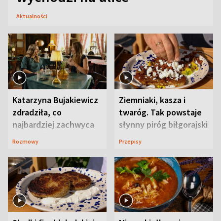
Aktualności
Katarzyna Bujakiewicz
Ziemniaki, kasza i
zdradziła, co
twaróg. Tak powstaje
najbardziej zachwyca
słynny piróg biłgorajski
ją w Lublinie
Rozmowy
Przepisy