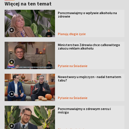
Więcej na ten temat
Porozmawiajmy o wpływie alkoholu na
zdrowie
Planuję długie życie
Ministerstwo Zdrowia chce całkowitego
zakazu reklam alkoholu
Pytanie na Śniadanie
Nowotwory u mężczyzn - nadal tematem
tabu?
Pytanie na Śniadanie
Porozmawiajmy o zdrowym sercu i
mózgu