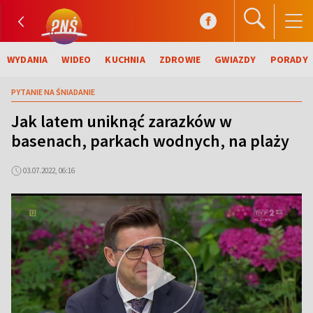
WYDANIA
WIDEO
KUCHNIA
ZDROWIE
GWIAZDY
PORADY
PYTANIE NA ŚNIADANIE
Jak latem uniknąć zarazków w
basenach, parkach wodnych, na plaży
03.07.2022, 06:16