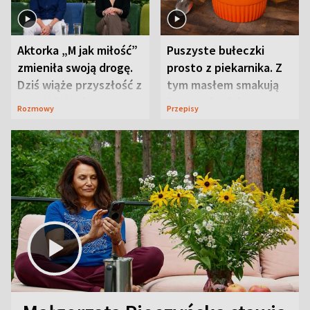
Aktorka „M jak miłość”
Puszyste bułeczki
zmieniła swoją drogę.
prosto z piekarnika. Z
Dziś wiąże przyszłość z
tym masłem smakują
neurobiologią
jeszcze lepiej
Rozmowy
Przepisy