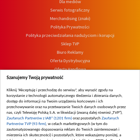
Dla mediów
Serwis fotograficzny
Merchandising (znaki)
Polityka Prywatności
Polityka przeciwdziałania nadużyciom i korupcji
Sklep TVP
Biuro Reklamy
Oferta Dystrybucyjna
Oferta Handlowa
Dostępność
Szanujemy Twoją prywatność
Moje zgody
Kliknij "Akceptuję i przechodzę do serwisu", aby wyrazić zgody na
Procedura zgłoszeń wewnętrznych
korzystanie z technologii automatycznego śledzenia i zbierania danych,
dostęp do informacji na Twoim urządzeniu końcowym i ich
przechowywanie oraz na przetwarzanie Twoich danych osobowych przez
nas, czyli Telewizję Polską S.A. w likwidacji (zwaną dalej również „TVP”),
Zaufanych Partnerów z IAB* (1201 firm)
oraz pozostałych
Zaufanych
Partnerów TVP (93 firm)
, w celach marketingowych (w tym do
zautomatyzowanego dopasowania reklam do Twoich zainteresowań i
mierzenia ich skuteczności) i pozostałych, które wskazujemy poniżej, a