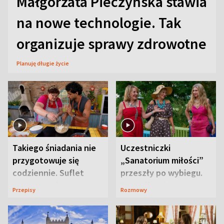
Małgorzata Pieczyńska stawia
na nowe technologie. Tak
organizuje sprawy zdrowotne
Planuję długie życie
Takiego śniadania nie
Uczestniczki
przygotowuje się
„Sanatorium miłości”
codziennie. Suflet
przeszły po wybiegu.
serowy zachwyca
Te stylizacje
Przepisy
Rozmowy
smakiem
przyciągały wzrok