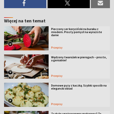
Więcej na ten temat
Pieczony ser koryciński na buraku z
miodem. Prosty pomysł na wyraziste
danie
Przepisy
Wędzony twarożek w pierogach – prosto,
a genialnie!
Przepisy
Domowe pyzy z kaczką. Szybki sposób na
elegancki obiad
Przepisy
Za dużo ugotowanego makaronu? Ta