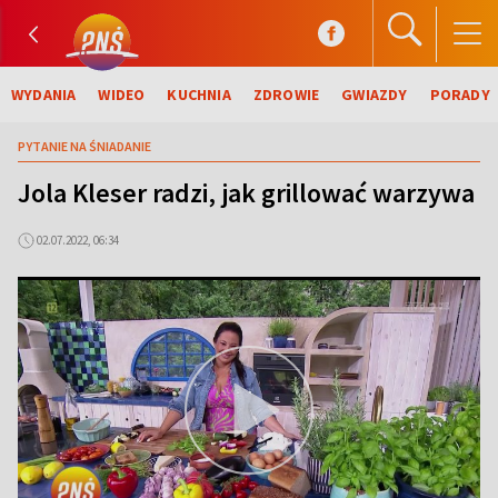
WYDANIA
WIDEO
KUCHNIA
ZDROWIE
GWIAZDY
PORADY
PYTANIE NA ŚNIADANIE
Jola Kleser radzi, jak grillować warzywa
02.07.2022, 06:34