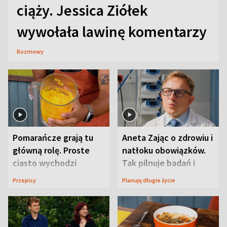
ciąży. Jessica Ziółek
wywołała lawinę komentarzy
Rozmowy
Pomarańcze grają tu
Aneta Zając o zdrowiu i
główną rolę. Proste
natłoku obowiązków.
ciasto wychodzi
Tak pilnuje badań i
wyjątkowo wilgotne
wizyt
Przepisy
Planuję długie życie