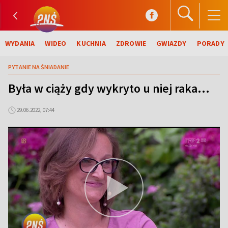
WYDANIA
WIDEO
KUCHNIA
ZDROWIE
GWIAZDY
PORADY
PYTANIE NA ŚNIADANIE
Była w ciąży gdy wykryto u niej raka...
29.06.2022, 07:44