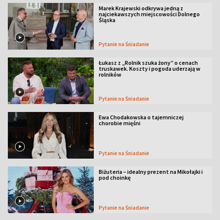
Marek Krajewski odkrywa jedną z
najciekawszych miejscowości Dolnego
Śląska
Pytanie na Śniadanie
Łukasz z „Rolnik szuka żony” o cenach
truskawek. Koszty i pogoda uderzają w
rolników
Pytanie na Śniadanie
Ewa Chodakowska o tajemniczej
chorobie mięśni
Pytanie na Śniadanie
Biżuteria – idealny prezent na Mikołajki i
pod choinkę
Pytanie na Śniadanie