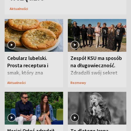
Aktualności
Cebularz lubelski.
Zespół KSU ma sposób
Prosta receptura i
na długowieczność.
smak, który zna
Zdradzili swój sekret
Lubelszczyzna
Aktualności
Rozmowy
Maciej Orłoś zdradził
To dlatego Irena