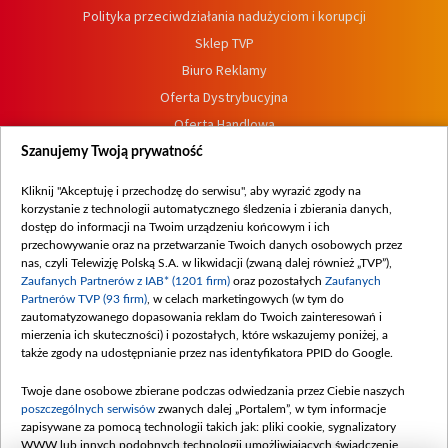
Polityka przeciwdziałania nadużyciom i korupcji
Sklep TVP
Biuro Reklamy
Oferta Dystrybucyjna
Oferta Handlowa
Dostępność
Szanujemy Twoją prywatność
Moje zgody
Kliknij "Akceptuję i przechodzę do serwisu", aby wyrazić zgody na
Procedura zgłoszeń wewnętrznych
korzystanie z technologii automatycznego śledzenia i zbierania danych,
dostęp do informacji na Twoim urządzeniu końcowym i ich
przechowywanie oraz na przetwarzanie Twoich danych osobowych przez
nas, czyli Telewizję Polską S.A. w likwidacji (zwaną dalej również „TVP”),
Zaufanych Partnerów z IAB* (1201 firm)
oraz pozostałych
Zaufanych
Partnerów TVP (93 firm)
, w celach marketingowych (w tym do
zautomatyzowanego dopasowania reklam do Twoich zainteresowań i
mierzenia ich skuteczności) i pozostałych, które wskazujemy poniżej, a
także zgody na udostępnianie przez nas identyfikatora PPID do Google.
Twoje dane osobowe zbierane podczas odwiedzania przez Ciebie naszych
poszczególnych serwisów
zwanych dalej „Portalem”, w tym informacje
zapisywane za pomocą technologii takich jak: pliki cookie, sygnalizatory
WWW lub innych podobnych technologii umożliwiających świadczenie