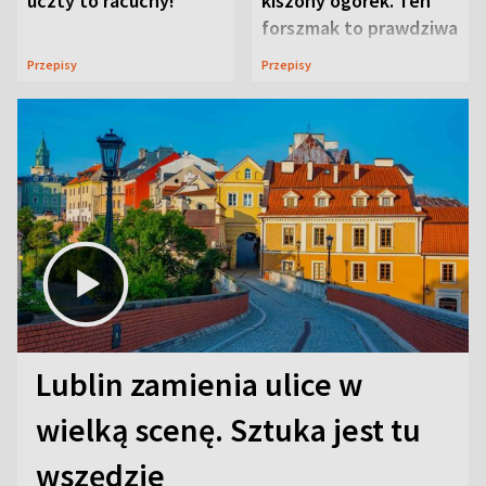
uczty to racuchy!
kiszony ogórek. Ten
forszmak to prawdziwa
uczta
Przepisy
Przepisy
Lublin zamienia ulice w
wielką scenę. Sztuka jest tu
wszędzie