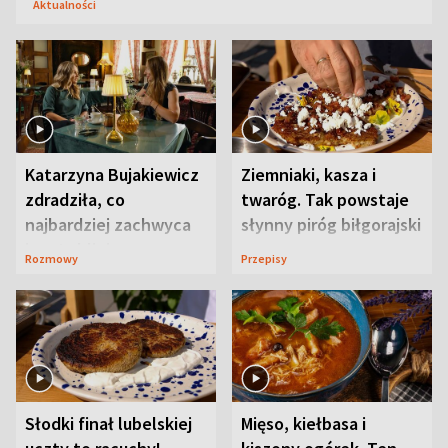
Aktualności
Katarzyna Bujakiewicz
Ziemniaki, kasza i
zdradziła, co
twaróg. Tak powstaje
najbardziej zachwyca
słynny piróg biłgorajski
ją w Lublinie
Rozmowy
Przepisy
Słodki finał lubelskiej
Mięso, kiełbasa i