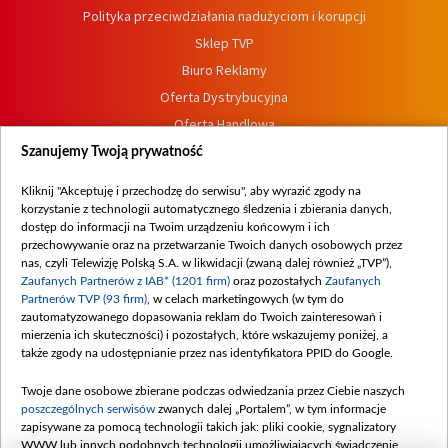
Polityka przeciwdziałania nadużyciom i korupcji
Sklep TVP
Biuro Reklamy
Oferta Dystrybucyjna
Oferta Handlowa
Dostępność
Szanujemy Twoją prywatność
Moje zgody
Kliknij "Akceptuję i przechodzę do serwisu", aby wyrazić zgody na
Procedura zgłoszeń wewnętrznych
korzystanie z technologii automatycznego śledzenia i zbierania danych,
dostęp do informacji na Twoim urządzeniu końcowym i ich
przechowywanie oraz na przetwarzanie Twoich danych osobowych przez
nas, czyli Telewizję Polską S.A. w likwidacji (zwaną dalej również „TVP”),
Zaufanych Partnerów z IAB* (1201 firm)
oraz pozostałych
Zaufanych
Partnerów TVP (93 firm)
, w celach marketingowych (w tym do
zautomatyzowanego dopasowania reklam do Twoich zainteresowań i
mierzenia ich skuteczności) i pozostałych, które wskazujemy poniżej, a
także zgody na udostępnianie przez nas identyfikatora PPID do Google.
Twoje dane osobowe zbierane podczas odwiedzania przez Ciebie naszych
poszczególnych serwisów
zwanych dalej „Portalem”, w tym informacje
zapisywane za pomocą technologii takich jak: pliki cookie, sygnalizatory
WWW lub innych podobnych technologii umożliwiających świadczenie