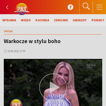
WYDANIA
WIDEO
KUCHNIA
ZDROWIE
GWIAZDY
PORADY
URODA
Warkocze w stylu boho
29.06.2022, 07:40