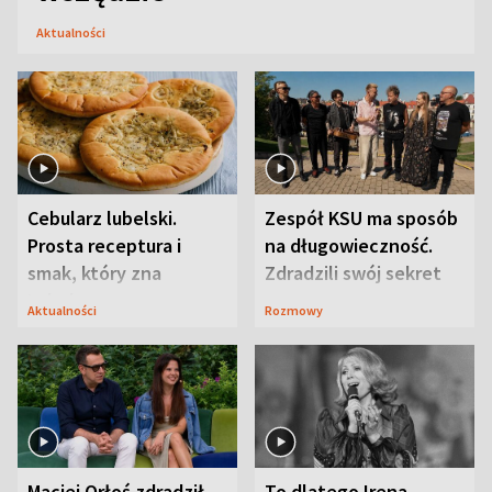
Aktualności
Cebularz lubelski.
Zespół KSU ma sposób
Prosta receptura i
na długowieczność.
smak, który zna
Zdradzili swój sekret
Lubelszczyzna
Aktualności
Rozmowy
Maciej Orłoś zdradził
To dlatego Irena