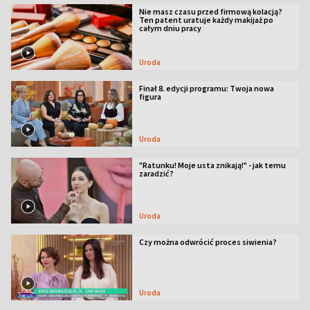
Nie masz czasu przed firmową kolacją?
Ten patent uratuje każdy makijaż po
całym dniu pracy
Uroda
Finał 8. edycji programu: Twoja nowa
figura
Uroda
"Ratunku! Moje usta znikają!" - jak temu
zaradzić?
Uroda
Czy można odwrócić proces siwienia?
Uroda