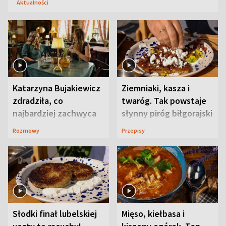
Aktualności
Katarzyna Bujakiewicz
Ziemniaki, kasza i
zdradziła, co
twaróg. Tak powstaje
najbardziej zachwyca
słynny piróg biłgorajski
ją w Lublinie
Rozmowy
Przepisy
Słodki finał lubelskiej
Mięso, kiełbasa i