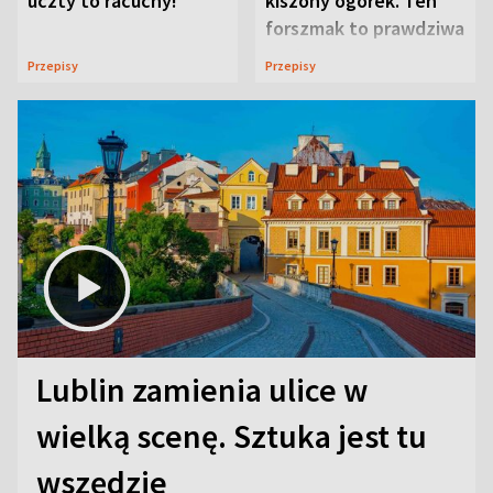
uczty to racuchy!
kiszony ogórek. Ten
forszmak to prawdziwa
uczta
Przepisy
Przepisy
Lublin zamienia ulice w
wielką scenę. Sztuka jest tu
wszędzie