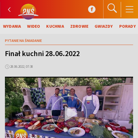
WYDANIA
WIDEO
KUCHNIA
ZDROWIE
GWIAZDY
PORADY
PYTANIE NA ŚNIADANIE
Finał kuchni 28.06.2022
28.06.2022, 07:38