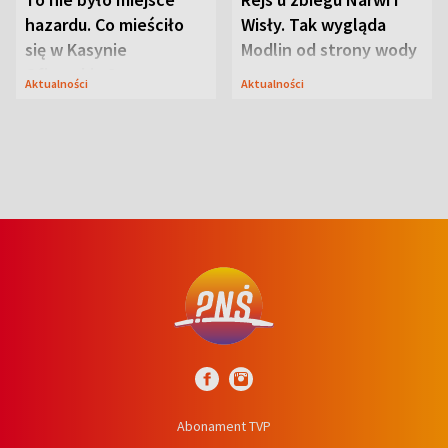
hazardu. Co mieściło
Wisły. Tak wygląda
się w Kasynie
Modlin od strony wody
Oficerskim?
Aktualności
Aktualności
Abonament TVP