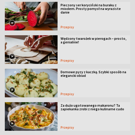
Pieczony ser koryciński na buraku z
miodem. Prosty pomysł na wyraziste
danie
Przepisy
Wędzony twarożek w pierogach – prosto,
a genialnie!
Przepisy
Domowe pyzy z kaczką. Szybki sposób na
elegancki obiad
Przepisy
Za dużo ugotowanego makaronu? Ta
zapiekanka zrobi z niego kulinarne cudo
Przepisy