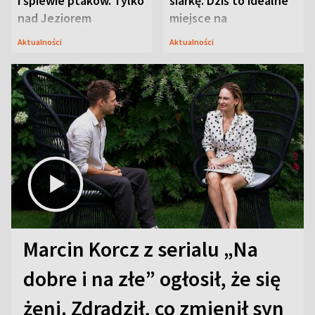
i śpiewie ptaków. Tylko
siarkę. Dziś to idealne
nad Jeziorem
miejsce na
Tarnobrzeskim
wypoczynek
Aktualności
Aktualności
Marcin Korcz z serialu „Na
dobre i na złe” ogłosił, że się
żeni. Zdradził, co zmienił syn