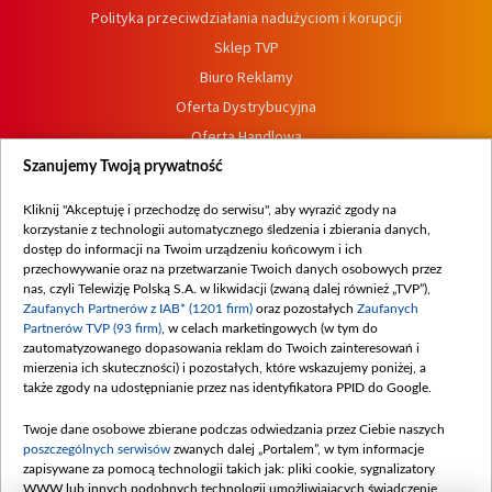
Polityka przeciwdziałania nadużyciom i korupcji
Sklep TVP
Biuro Reklamy
Oferta Dystrybucyjna
Oferta Handlowa
Dostępność
Szanujemy Twoją prywatność
Moje zgody
Kliknij "Akceptuję i przechodzę do serwisu", aby wyrazić zgody na
Procedura zgłoszeń wewnętrznych
korzystanie z technologii automatycznego śledzenia i zbierania danych,
dostęp do informacji na Twoim urządzeniu końcowym i ich
przechowywanie oraz na przetwarzanie Twoich danych osobowych przez
nas, czyli Telewizję Polską S.A. w likwidacji (zwaną dalej również „TVP”),
Zaufanych Partnerów z IAB* (1201 firm)
oraz pozostałych
Zaufanych
Partnerów TVP (93 firm)
, w celach marketingowych (w tym do
zautomatyzowanego dopasowania reklam do Twoich zainteresowań i
mierzenia ich skuteczności) i pozostałych, które wskazujemy poniżej, a
także zgody na udostępnianie przez nas identyfikatora PPID do Google.
Twoje dane osobowe zbierane podczas odwiedzania przez Ciebie naszych
poszczególnych serwisów
zwanych dalej „Portalem”, w tym informacje
zapisywane za pomocą technologii takich jak: pliki cookie, sygnalizatory
WWW lub innych podobnych technologii umożliwiających świadczenie