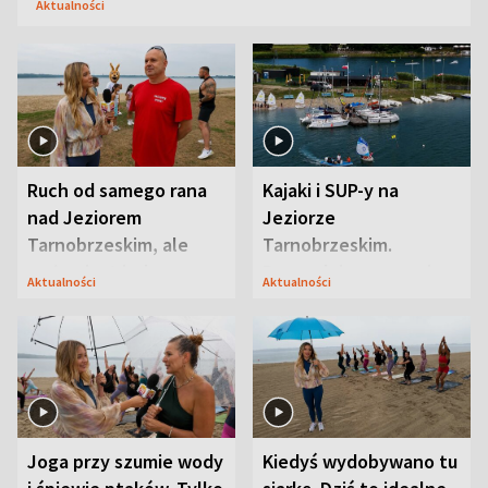
Aktualności
Ruch od samego rana
Kajaki i SUP-y na
nad Jeziorem
Jeziorze
Tarnobrzeskim, ale
Tarnobrzeskim.
ważna jest jedna
Przyrodnicy zwracają
Aktualności
Aktualności
zasada
uwagę na coś jeszcze
Joga przy szumie wody
Kiedyś wydobywano tu