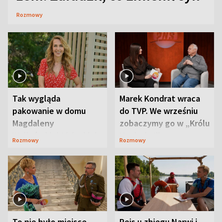
Rozmowy
Tak wygląda
Marek Kondrat wraca
pakowanie w domu
do TVP. We wrześniu
Magdaleny
zobaczymy go w „Królu
Waligórskiej-Lisieckiej.
Maciusiu I”
Rozmowy
Rozmowy
Mąż nie odpuszcza
To nie było miejsce
Rejs u zbiegu Narwi i