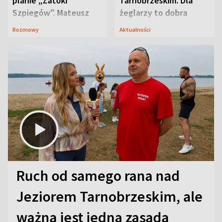
planie „Zatoki
Tarnobrzeskim. Dla
Szpiegów”. Mateusz
żeglarzy to dobra
Janicki odsłonił
wiadomość
Rozmowy
Aktualności
aktorski sekret
Ruch od samego rana nad
Jeziorem Tarnobrzeskim, ale
ważna jest jedna zasada