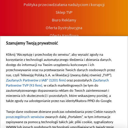
Polityka przeciwdziałania nadużyciom i korupcji
Sklep TVP
Biuro Reklamy
Oferta Dystrybucyjna
Oferta Handlowa
Dostępność
Szanujemy Twoją prywatność
Moje zgody
Kliknij "Akceptuję i przechodzę do serwisu", aby wyrazić zgody na
Procedura zgłoszeń wewnętrznych
korzystanie z technologii automatycznego śledzenia i zbierania danych,
dostęp do informacji na Twoim urządzeniu końcowym i ich
przechowywanie oraz na przetwarzanie Twoich danych osobowych przez
nas, czyli Telewizję Polską S.A. w likwidacji (zwaną dalej również „TVP”),
Zaufanych Partnerów z IAB* (1201 firm)
oraz pozostałych
Zaufanych
Partnerów TVP (93 firm)
, w celach marketingowych (w tym do
zautomatyzowanego dopasowania reklam do Twoich zainteresowań i
mierzenia ich skuteczności) i pozostałych, które wskazujemy poniżej, a
także zgody na udostępnianie przez nas identyfikatora PPID do Google.
Twoje dane osobowe zbierane podczas odwiedzania przez Ciebie naszych
poszczególnych serwisów
zwanych dalej „Portalem”, w tym informacje
zapisywane za pomocą technologii takich jak: pliki cookie, sygnalizatory
WWW lub innych podobnych technologii umożliwiających świadczenie