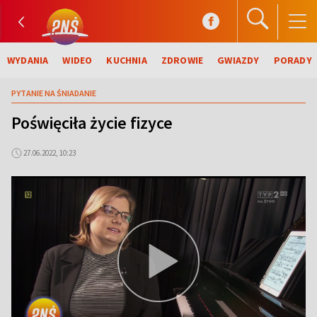
WYDANIA
WIDEO
KUCHNIA
ZDROWIE
GWIAZDY
PORADY
PYTANIE NA ŚNIADANIE
Poświęciła życie fizyce
27.06.2022, 10:23