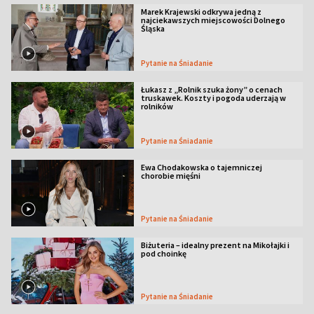
Marek Krajewski odkrywa jedną z
najciekawszych miejscowości Dolnego
Śląska
Pytanie na Śniadanie
Łukasz z „Rolnik szuka żony” o cenach
truskawek. Koszty i pogoda uderzają w
rolników
Pytanie na Śniadanie
Ewa Chodakowska o tajemniczej
chorobie mięśni
Pytanie na Śniadanie
Biżuteria – idealny prezent na Mikołajki i
pod choinkę
Pytanie na Śniadanie