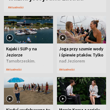
Aktualności
Kajaki i SUP-y na
Joga przy szumie wody
Jeziorze
i śpiewie ptaków. Tylko
Tarnobrzeskim.
nad Jeziorem
Przyrodnicy zwracają
Tarnobrzeskim
Aktualności
Aktualności
uwagę na coś jeszcze
Kiedyś wydobywano tu
Marcin Korcz z serialu