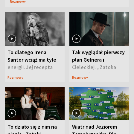
Rozmowy
To dlatego Irena
Tak wyglądał pierwszy
Santor wciąż ma tyle
plan Gelnera i
energii. Jej recepta
Cieleckiej. „Zatoka
jest zaskakująco
szpiegów” od razu ich
Rozmowy
Rozmowy
prosta
zaskoczyła
To działo się z nim na
Wiatr nad Jeziorem