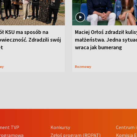
ół KSU ma sposób na
Maciej Orłoś zdradził kulis
wieczność. Zdradzili swój
małżeństwa. Jedna sytua
et
wraca jak bumerang
wy
Rozmowy
ment TVP
Konkursy
Centrum i
Programowa
Zgłoś program (ROPAT)
Komisja E