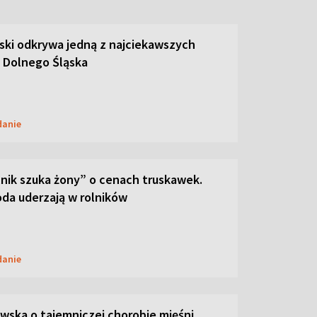
ski odkrywa jedną z najciekawszych
 Dolnego Śląska
danie
lnik szuka żony” o cenach truskawek.
oda uderzają w rolników
danie
ska o tajemniczej chorobie mięśni