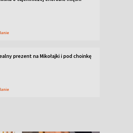
danie
dealny prezent na Mikołajki i pod choinkę
danie