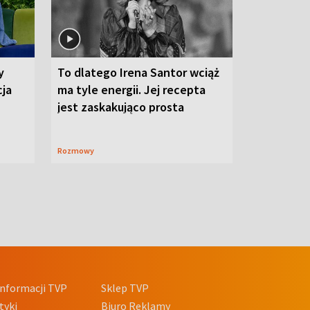
y
To dlatego Irena Santor wciąż
cja
ma tyle energii. Jej recepta
jest zaskakująco prosta
Rozmowy
nformacji TVP
Sklep TVP
tyki
Biuro Reklamy