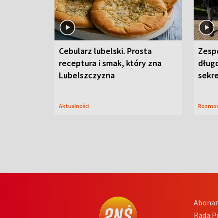
Cebularz lubelski. Prosta
Zesp
receptura i smak, który zna
długo
Lubelszczyzna
sekr
Aktualności
Rozmo
Abona
Rada 