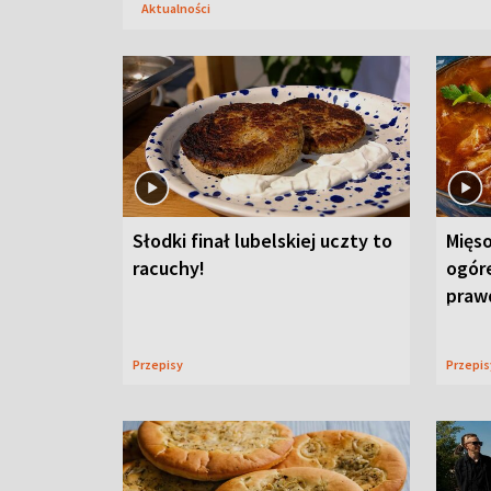
Aktualności
Słodki finał lubelskiej uczty to
Mięso
racuchy!
ogór
praw
Przepisy
Przepi