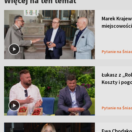
Więcej na ten temat
Marek Krajew
miejscowości
Pytanie na Śnia
Łukasz z „Ro
Koszty i pog
Pytanie na Śnia
Ewa Chodakow