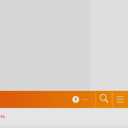
...
TYL