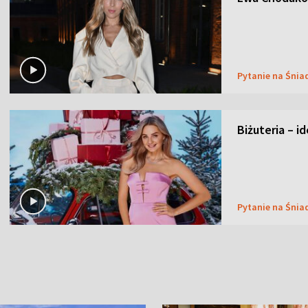
Pytanie na Śnia
Biżuteria – i
Pytanie na Śnia