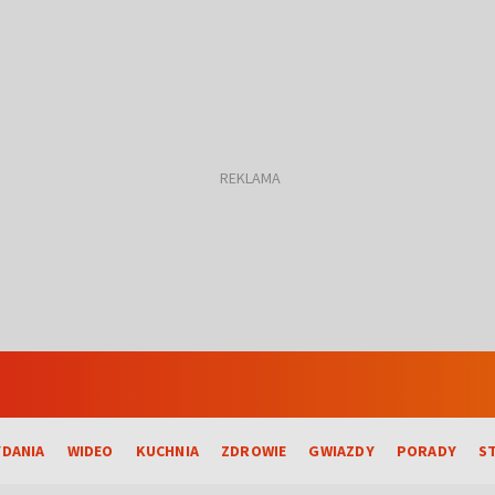
DANIA
WIDEO
KUCHNIA
ZDROWIE
GWIAZDY
PORADY
S