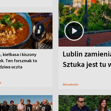
Lublin zamienia
, kiełbasa i kiszony
ek. Ten forszmak to
Sztuka jest tu
dziwa uczta
sy
Aktualności